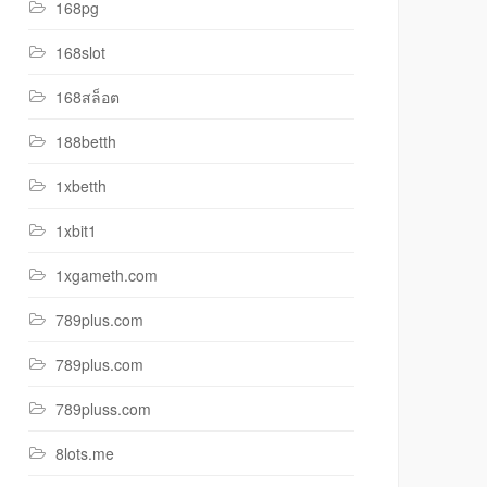
168pg
168slot
168สล็อต
188betth
1xbetth
1xbit1
1xgameth.com
789plus.com
789plus.com
789pluss.com
8lots.me