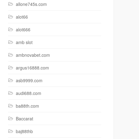
allone745s.com
alot66
alot666
amb slot
ambnovabet.com
argus16888.com
asb9999.com
audi688.com
ba88th.com
Baccarat
baj88thb