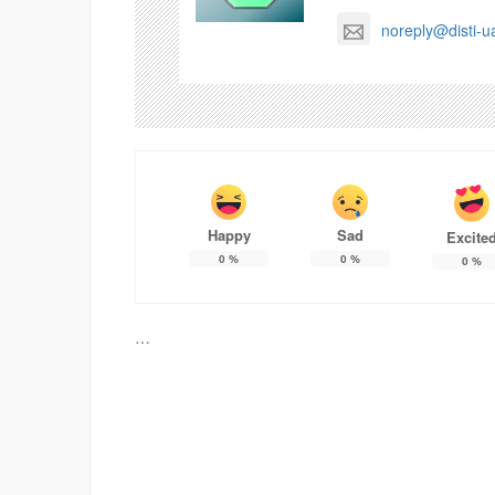
noreply@disti-
Happy
Sad
Excite
0
%
0
%
0
%
…
Tagged
pgheng99