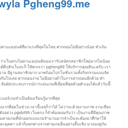
 Twyla Pgheng99.me
่ผ่านเอเย่นต์ที่มาแรงที่สุดในไทย ฝากถอนไม่มีอย่างน้อย ทำเงิน
ว่าเว็บตรงไม่ผ่านเอเย่นต์ของเรารับสมัครสมาชิกใหม่มากไม่น้อย
ต์ดีๆสักเว็บล่ะก็ ให้พวกเรา pgheng99 ให้บริการคุณสินะครับ เรา
าวนาน มีฐานสมาชิกมาก มาพร้อมโปรโมชั่นรวมทั้งกิจกรรมแบบจัด
ใหม่กันไปเลย ฝากถอนง่าย ไม่มีอย่างต่ำในการฝากถอนอีกด้วย ทำ
ัมผัสประสบการณ์การเล่นเกมที่เยี่ยมที่สุดด้วยตัวเองได้แล้ววันนี้
นอร์เกมจำเป็นต้องเรียนรู้มากที่สุด
มากที่สุดในช่วงเวลานี้เลยก็ว่าได้ ไม่ว่าจะด้วยงานภาพ งานเสียง
อย่าง pgslot99 เว็บตรง ก็จำต้องยอมรับว่า เป็นงานที่มีคุณภาพ
9 ป็นค่ายเกมที่นักออกแบบเกมจำนวนมากจำเป็นจะต้องมาศึกษาให้
ง สะดุดตา แล้วก็แตกต่างจากค่ายเกมอื่นอย่างสิ้นเชิง มาลองดูกัน