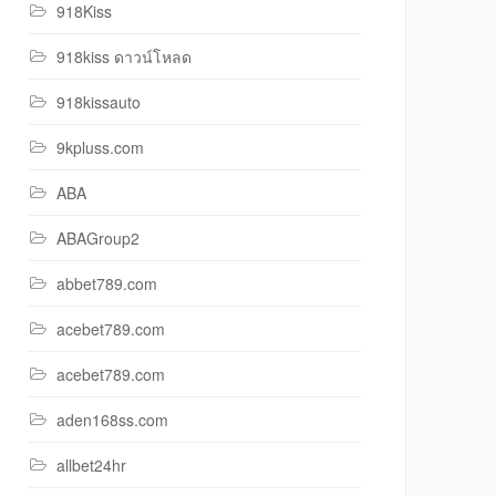
918Kiss
918kiss ดาวน์โหลด
918kissauto
9kpluss.com
ABA
ABAGroup2
abbet789.com
acebet789.com
acebet789.com
aden168ss.com
allbet24hr