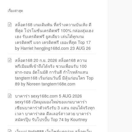
เรื่องล่าสุด
สล็อต168 เกมเดิมพัน ที่สร้างความบันเทิง ดี
ที่สุด โปรโมชั่นเครดิตฟรี 100% กล่องสุ่มเฮง
เฮง รับเครดิตฟรี ยูสเดียว เล่นได้ทุกเกม
เครดิตฟรี แจก เครดิตฟรี เยอะที่สุด Top 17
by Harriet hengjing168d.com 23 AUG 26
สล็อต168 20 ก.ย. 2026 สล็อต168 ความ
พรีเมียมที่เข้าถึงได้จริง ชวนเพื่อนรับ 100
ฝาก-ถอน อัตโนมัติ การันตี กำไรหลักแสน
tangtem168 เริ่มก่อนวันนี้ มีลุ้นก่อนใคร Top
89 by Noreen tangtem168e.com
บาคาร่า sexy168c.com 5 AUG 2026
sexy168 เปิดมุมมองใหม่ของเกมบาคาร่า
เซียนบาคาร่าตัวจริงรับ 3 แสน ถอนได้จริงทุก
เวลา บาคาร่าสด ดีลเลอร์สาวสวย บาคาร่า
สมัครปุ๊บ รับโปรปั๊บ Top 74 by Kourtney
เว็บแม่ jinda888 เว็บไซต์แตกง่าย สล็อตเว็บ