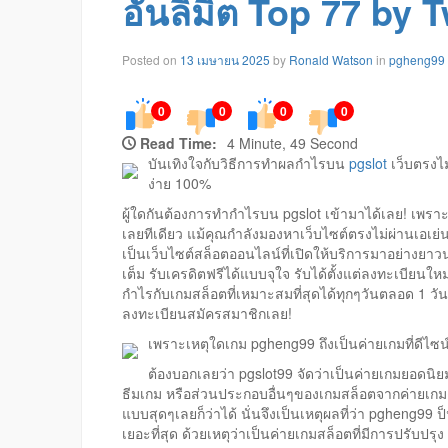
อันลิมิต Top 77 by
Posted on
13 เมษายน 2025
by
Ronald Watson
in
pgheng99
0
0
0
0
Read Time:
4 Minute, 49 Second
บันเทิงใจกับวิธีการทำผลกำไรบน
pgslot
เว็บตรงไม
ง่าย 100%
ผู้ใดกันต้องการทำกำไรบน pgslot เข้ามาได้เลย! เพราะ
เลยทีเดียว แม้คุณกำลังมองหาเว็บไซต์ตรงไม่ผ่านเอเย่น
เป็นเว็บไซต์สล็อตออนไลน์ที่เปิดให้บริการมาอย่างย
เต็ม รับเครดิตฟรีได้แบบจุใจ รับได้ตั้งแต่ลงทะเบียน
กำไรกับเกมสล็อตที่เหมาะสมที่สุดได้ทุกๆวันตลอด 1 วัน ส
ลงทะเบียนสมัครสมาชิกเลย!
เพราะเหตุใดเกม pgheng99 ถึงเป็นค่ายเกมที่ดีไซน์เ
ต้องบอกเลยว่า pgslot99 จัดว่าเป็นค่ายเกมยอดนิยม
ธีมเกม หรือส่วนประกอบอื่นๆของเกมสล็อตจากค่ายเกมดัง
แบบสุดๆเลยก็ว่าได้ นั่นจึงเป็นเหตุผลที่ว่า pgheng9
เยอะที่สุด ด้วยเหตุว่าเป็นค่ายเกมสล็อตที่มีการปรับปรุ