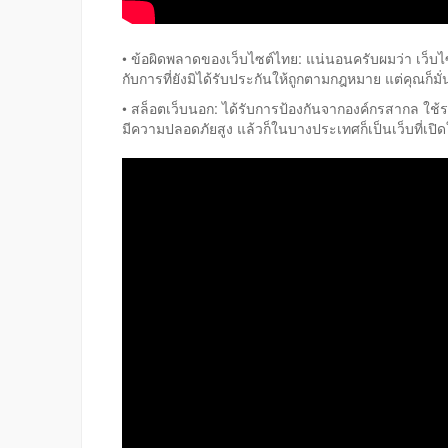
• ข้อผิดพลาดของเว็บไซต์ไทย: แน่นอนครับผมว่า เว็บไซต
กับการที่ยังมิได้รับประกันให้ถูกตามกฎหมาย แต่คุณก
• สล็อตเว็บนอก: ได้รับการป้องกันจากองค์กรสากล ใช
มีความปลอดภัยสูง แล้วก็ในบางประเทศก็เป็นเว็บที่เป