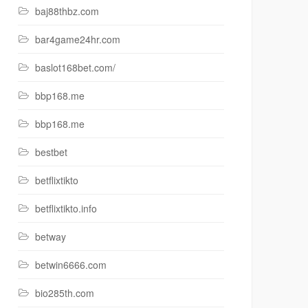
baj88thbz.com
bar4game24hr.com
baslot168bet.com/
bbp168.me
bbp168.me
bestbet
betflixtikto
betflixtikto.info
betway
betwin6666.com
bio285th.com