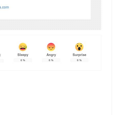
ua.com
Sleepy
Angry
Surprise
d
0
%
0
%
0
%