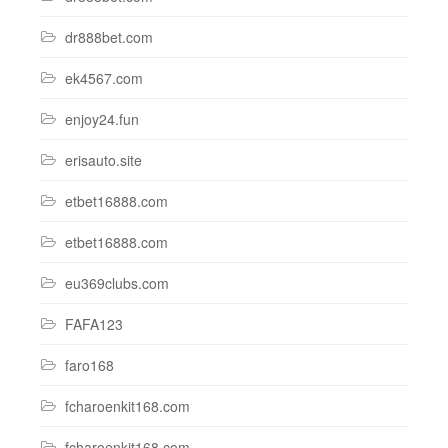
dr888bet.com
ek4567.com
enjoy24.fun
erisauto.site
etbet16888.com
etbet16888.com
eu369clubs.com
FAFA123
faro168
fcharoenkit168.com
fcharoenkit168.com