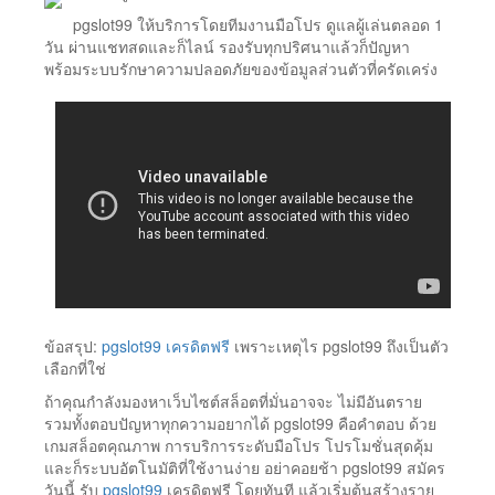
pgslot99 ให้บริการโดยทีมงานมือโปร ดูแลผู้เล่นตลอด 1
วัน ผ่านแชทสดและก็ไลน์ รองรับทุกปริศนาแล้วก็ปัญหา
พร้อมระบบรักษาความปลอดภัยของข้อมูลส่วนตัวที่ครัดเคร่ง
ข้อสรุป:
pgslot99 เครดิตฟรี
เพราะเหตุไร pgslot99 ถึงเป็นตัว
เลือกที่ใช่
ถ้าคุณกำลังมองหาเว็บไซต์สล็อตที่มั่นอาจจะ ไม่มีอันตราย
รวมทั้งตอบปัญหาทุกความอยากได้ pgslot99 คือคำตอบ ด้วย
เกมสล็อตคุณภาพ การบริการระดับมือโปร โปรโมชั่นสุดคุ้ม
และก็ระบบอัตโนมัติที่ใช้งานง่าย อย่าคอยช้า pgslot99 สมัคร
วันนี้ รับ
pgslot99
เครดิตฟรี โดยทันที แล้วเริ่มต้นสร้างราย