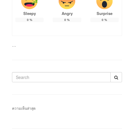
Sleepy
Angry
Surprise
0
%
0
%
0
%
…
Tagged
pgslot99
เข้า
สู่
ระบบ
Search
for:
ความเห็นล่าสุด