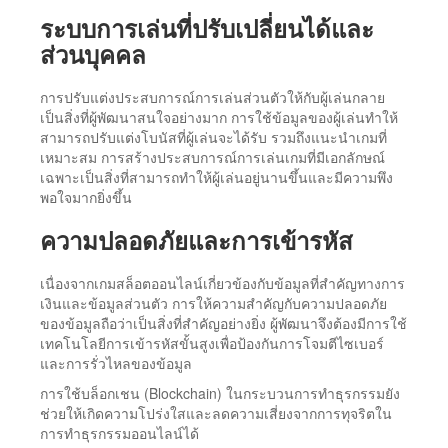
ระบบการเล่นที่ปรับเปลี่ยนได้และ
ส่วนบุคคล
การปรับแต่งประสบการณ์การเล่นส่วนตัวให้กับผู้เล่นกลาย
เป็นสิ่งที่ผู้พัฒนาสนใจอย่างมาก การใช้ข้อมูลของผู้เล่นทำให้
สามารถปรับแต่งโบนัสที่ผู้เล่นจะได้รับ รวมถึงแนะนำเกมที่
เหมาะสม การสร้างประสบการณ์การเล่นเกมที่มีเอกลักษณ์
เฉพาะเป็นสิ่งที่สามารถทำให้ผู้เล่นอยู่นานขึ้นและมีความพึง
พอใจมากยิ่งขึ้น
ความปลอดภัยและการเข้ารหัส
เนื่องจากเกมสล็อตออนไลน์เกี่ยวข้องกับข้อมูลที่สำคัญทางการ
เงินและข้อมูลส่วนตัว การให้ความสำคัญกับความปลอดภัย
ของข้อมูลถือว่าเป็นสิ่งที่สำคัญอย่างยิ่ง ผู้พัฒนาจึงต้องมีการใช้
เทคโนโลยีการเข้ารหัสขั้นสูงเพื่อป้องกันการโจมตีไซเบอร์
และการรั่วไหลของข้อมูล
การใช้บล็อกเชน (Blockchain) ในกระบวนการทำธุรกรรมยัง
ช่วยให้เกิดความโปร่งใสและลดความเสี่ยงจากการทุจริตใน
การทำธุรกรรมออนไลน์ได้