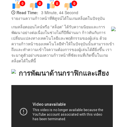
0
0
0
0
Read Time:
3 Minute, 44 Second
รายงานความก้าวหน้าที่พิสูจน์ได้ในเกมสล็อตในปัจจุบัน
เกมสล็อตออนไลน์หรือ “สล็อต” ได้รับความนิยมและการ
พัฒนาอย่างต่อเนื่องในช่วงไม่กี่ปีที่ผ่านมา ก้าวทันกับการ
เปลี่ยนแปลงทางเทคโนโลยีและพฤติกรรมของผู้เล่น ด้วย
ความก้าวหน้าของเทคโนโลยีทำให้ในปัจจุบันนั้นสามารถเข้า
ถึงและทำความเข้าใจความต้องการของผู้เล่นได้ดียิ่งขึ้น เรา
จะมาดูตัวอย่างของความก้าวหน้าที่ชัดเจนที่เกิดขึ้นในเกม
สล็อตได้ในที่นี้
การพัฒนาด้านกราฟิกและเสียง