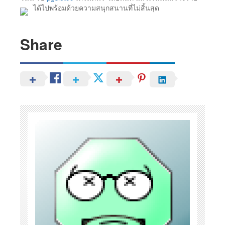
ได้ไปพร้อมด้วยความสนุกสนานที่ไม่สิ้นสุด
Share