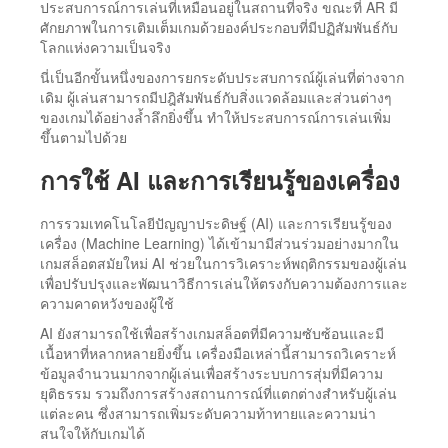
ประสบการณ์การเล่นที่เหมือนอยู่ในสถานที่จริง ขณะที่ AR มี
ศักยภาพในการเติมเต็มเกมด้วยองค์ประกอบที่มีปฏิสัมพันธ์กับ
โลกแห่งความเป็นจริง
นี่เป็นอีกขั้นหนึ่งของการยกระดับประสบการณ์ผู้เล่นที่ต่างจาก
เดิม ผู้เล่นสามารถมีปฎิสัมพันธ์กับสิ่งแวดล้อมและส่วนต่างๆ
ของเกมได้อย่างล้ำลึกยิ่งขึ้น ทำให้ประสบการณ์การเล่นเพิ่ม
ขึ้นตามไปด้วย
การใช้ AI และการเรียนรู้ของเครื่อง
การรวมเทคโนโลยีปัญญาประดิษฐ์ (AI) และการเรียนรู้ของ
เครื่อง (Machine Learning) ได้เข้ามามีส่วนร่วมอย่างมากใน
เกมสล็อตสมัยใหม่ AI ช่วยในการวิเคราะห์พฤติกรรมของผู้เล่น
เพื่อปรับปรุงและพัฒนาวิธีการเล่นให้ตรงกับความต้องการและ
ความคาดหวังของผู้ใช้
AI ยังสามารถใช้เพื่อสร้างเกมสล็อตที่มีความซับซ้อนและมี
เนื้อหาที่หลากหลายยิ่งขึ้น เครื่องมือเหล่านี้สามารถวิเคราะห์
ข้อมูลจำนวนมากจากผู้เล่นเพื่อสร้างระบบการสุ่มที่มีความ
ยุติธรรม รวมถึงการสร้างสถานการณ์ที่แตกต่างสำหรับผู้เล่น
แต่ละคน ซึ่งสามารถเพิ่มระดับความท้าทายและความน่า
สนใจให้กับเกมได้