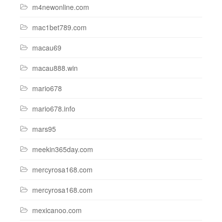
m4newonline.com
mac1bet789.com
macau69
macau888.win
mario678
mario678.info
mars95
meekin365day.com
mercyrosa168.com
mercyrosa168.com
mexicanoo.com