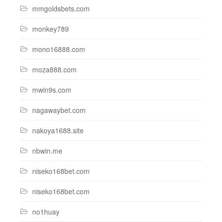
mmgoldsbets.com
monkey789
mono16888.com
moza888.com
mwin9s.com
nagawaybet.com
nakoya1688.site
nbwin.me
niseko168bet.com
niseko168bet.com
no1huay