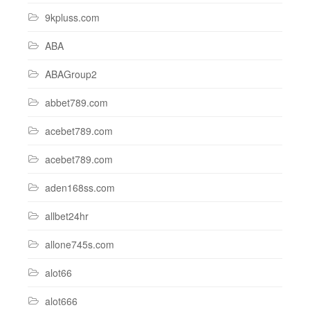
9kpluss.com
ABA
ABAGroup2
abbet789.com
acebet789.com
acebet789.com
aden168ss.com
allbet24hr
allone745s.com
alot66
alot666