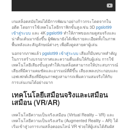
เกมสล็อตสมัยใหม่ได้มีการพัฒนาอย่างก้าวกระโดดจากใน
อดีต โดยการใช้เทคโนโลยีกราฟิกขั้นสูงเช่น 3D
pgslot99
เข้าสู่ระบบ
และ 4K
pgslot99
ทำให้ภาพของเกมดูสมจริงและ
น่าตื่นเต้นมากยิ่งขึ้น ผู้พัฒนายังได้เพิ่มรายละเอียดทั้งในภาพ
พื้นหลังและสัญลักษณ์ต่างๆ เพื่อดึงดูดสายตาผู้เล่น
นอกจากภาพแล้ว
pgslot99 เข้าสู่ระบบ
เสียงก็มีบทบาทสำคัญ
ในการสร้างบรรยากาศและความตื่นเต้นให้กับผู้เล่น การใช้
เทคโนโลยีเสียงขั้นสูงทำให้เกมสล็อตสามารถให้ประสบการณ์
เสียงที่มีความคมชัดและอารมณ์ที่ดีขึ้น เสียงเพลงประกอบและ
เอฟเฟกต์เสียงที่มีคุณภาพสูงสามารถเพิ่มความสมจริงให้กับ
การเล่นเกมได้อย่างมาก
เทคโนโลยีเสมือนจริงและเสมือน
เสมือน (VR/AR)
เทคโนโลยีความเป็นจริงเสมือน (Virtual Reality – VR) และ
เทคโนโลยีความเป็นจริงเสริม (Augmented Reality – AR) ได้
เริ่มเข้าสู่วงการเกมสล็อตออนไลน์ VR ช่วยให้ผู้เล่นได้สัมผัส