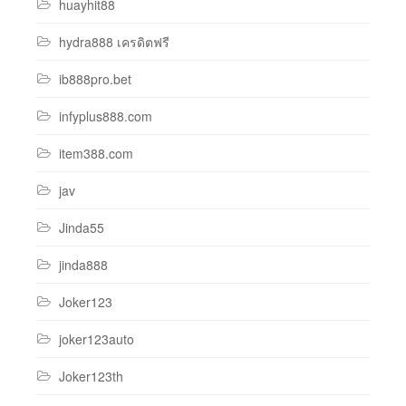
huayhit88
hydra888 เครดิตฟรี
ib888pro.bet
infyplus888.com
item388.com
jav
Jinda55
jinda888
Joker123
joker123auto
Joker123th