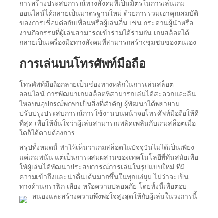
การสร้างประสบการณ์ทางสังคมที่เป็นมิตรในการเล่นเกม
ออนไลน์ได้กลายเป็นมาตรฐานใหม่ ด้วยการรวมเอาคุณสมบัติ
ของการเชื่อมต่อกับเพื่อนหรือผู้เล่นอื่น เช่น กระดานผู้นำหรือ
งานกิจกรรมที่ผู้เล่นสามารถเข้าร่วมได้ร่วมกัน เกมสล็อตได้
กลายเป็นเครื่องมือทางสังคมที่สามารถสร้างชุมชนของตนเอง
การเล่นบนโทรศัพท์มือถือ
โทรศัพท์มือถือกลายเป็นช่องทางหลักในการเล่นสล็อต
ออนไลน์ การพัฒนาเกมสล็อตที่สามารถเล่นได้สะดวกและลื่น
ไหลบนอุปกรณ์พกพาเป็นสิ่งที่สำคัญ ผู้พัฒนาได้พยายาม
ปรับปรุงประสบการณ์การใช้งานบนหน้าจอโทรศัพท์มือถือให้ดี
ที่สุด เพื่อให้มั่นใจว่าผู้เล่นสามารถเพลิดเพลินกับเกมสล็อตเมื่อ
ใดก็ได้ตามต้องการ
สรุปทั้งหมดนี้ ทำให้เห็นว่าเกมสล็อตในปัจจุบันไม่ได้เป็นเพียง
แค่เกมพนัน แต่เป็นการผสมผสานของเทคโนโลยีที่ทันสมัยเพื่อ
ให้ผู้เล่นได้พัฒนาประสบการณ์การเล่นในรูปแบบใหม่ ที่มี
ความเข้าถึงและน่าตื่นเต้นมากขึ้นในทุกแง่มุม ไม่ว่าจะเป็น
ทางด้านกราฟิก เสียง หรือความปลอดภัย โดยทั้งนี้เพื่อตอบ
สนองและสร้างความพึงพอใจสูงสุดให้กับผู้เล่นในวงการนี้