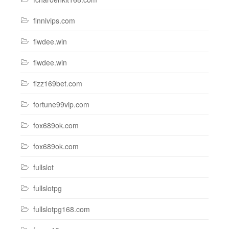
finnivips.com
fiwdee.win
fiwdee.win
fizz169bet.com
fortune99vip.com
fox689ok.com
fox689ok.com
fullslot
fullslotpg
fullslotpg168.com