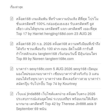
เรื่องล่าสุด
สล็อต168 เกมเดิมพัน ที่สร้างความบันเทิง ดีที่สุด โปรโม
ชั่นเครดิตฟรี 100% กล่องสุ่มเฮงเฮง รับเครดิตฟรี ยูส
เดียว เล่นได้ทุกเกม เครดิตฟรี แจก เครดิตฟรี เยอะที่สุด
Top 17 by Harriet hengjing168d.com 23 AUG 26
สล็อต168 20 ก.ย. 2026 สล็อต168 ความพรีเมียมที่เข้าถึง
ได้จริง ชวนเพื่อนรับ 100 ฝาก-ถอน อัตโนมัติ การันตี
กำไรหลักแสน tangtem168 เริ่มก่อนวันนี้ มีลุ้นก่อนใคร
Top 89 by Noreen tangtem168e.com
บาคาร่า sexy168c.com 5 AUG 2026 sexy168 เปิดมุม
มองใหม่ของเกมบาคาร่า เซียนบาคาร่าตัวจริงรับ 3 แสน
ถอนได้จริงทุกเวลา บาคาร่าสด ดีลเลอร์สาวสวย บาคาร่า
สมัครปุ๊บ รับโปรปั๊บ Top 74 by Kourtney
เว็บแม่ jinda888 เว็บไซต์แตกง่าย สล็อตเว็บตรง 2026
ประสบการณ์เล่นยุคใหม่ ระบบเสถียร พร้อมเกมให้เลือก
มากมาย เครดิตฟรี Top 42 by Therese Jin888.asia 9
September 69 พนัน