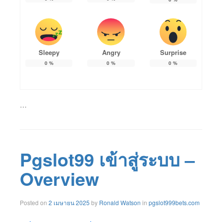
Sleepy
Angry
Surprise
0
%
0
%
0
%
…
Tagged
pgslot99
Pgslot99 เข้าสู่ระบบ –
Overview
Posted on
2 เมษายน 2025
by
Ronald Watson
in
pgslot999bets.com