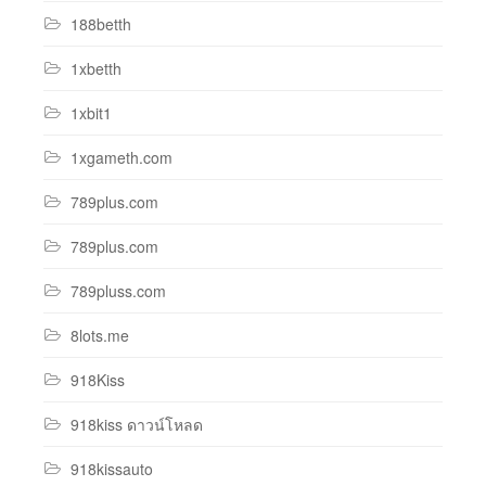
188betth
1xbetth
1xbit1
1xgameth.com
789plus.com
789plus.com
789pluss.com
8lots.me
918Kiss
918kiss ดาวน์โหลด
918kissauto