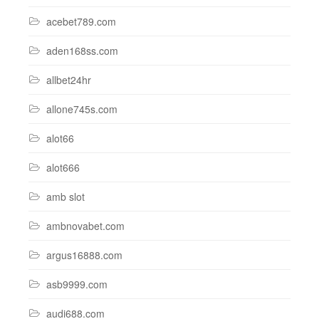
acebet789.com
aden168ss.com
allbet24hr
allone745s.com
alot66
alot666
amb slot
ambnovabet.com
argus16888.com
asb9999.com
audi688.com