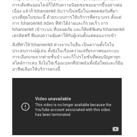
การเดิมพันออนไลน์ก็ได้รับความนิยมชมชอบมากขึ้นอย่างต่อ
เนื่อง แล้วก็ fcharoenkit นับว่าเป็นหนึ่งในแพลตฟอร์มที่มา
แรงที่สุดในขณะนี้ ด้วยระบบการให้บริการที่ครบวงจร ตั้งแต่
การ fcharoenkit สมัคร ที่ทำได้ง่ายและก็รวดเร็ว การ
fcharoenkit เข้าระบบ ที่ปลอดภัย และก็สิทธิพิเศษ fcharoenkit
เครดิตฟรี ที่มอบความคุ้มค่าให้กับผู้เล่นตั้งแต่ตอนแรกเข้า
สิ่งที่ทำให้ fcharoenkit ต่างจากเว็บอื่น เป็นความตั้งใจใน
ประสบการณ์ผู้เล่น ทั้งยังในเรื่องความเสถียรภาพของระบบ
การเลือกเกมจากค่ายชั้นนำ และก็โปรโมชั่นที่ตอบปัญหาทุก
สไตล์การเล่น จึงไม่ใช่เรื่องแปลกที่นักพนันทั้งมือใหม่และก็มือ
อาชีพเลือกใช้บริการตรงนี้