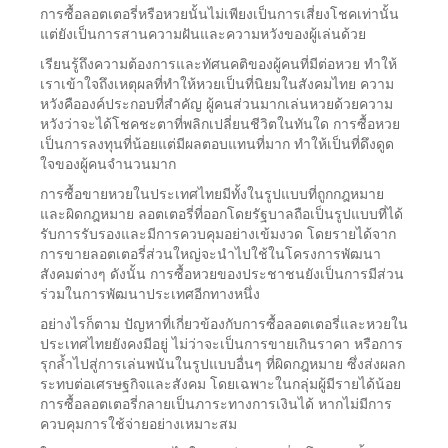
การซื้อลอตเตอรี่หรือหวยนั้นไม่เพียงเป็นการเสี่ยงโชคเท่านั้น
แต่ยังเป็นการสานความฝันและความหวังของผู้เล่นด้วย
เรียนรู้ถึงความต้องการและทัศนคติของผู้คนที่มีต่อหวย ทำให้
เราเข้าใจถึงเหตุผลที่ทำให้หวยเป็นที่นิยมในสังคมไทย ความ
หวังคือองค์ประกอบที่สำคัญ ผู้คนส่วนมากเล่นหวยด้วยความ
หวังว่าจะได้โชคชะตาที่พลิกเปลี่ยนชีวิตในทันใด การซื้อหวย
เป็นการลงทุนที่น้อยแต่มีผลตอบแทนที่มาก ทำให้เป็นที่ดึงดูด
ใจของผู้คนจำนวนมาก
การซื้อขายหวยในประเทศไทยมีทั้งในรูปแบบที่ถูกกฎหมาย
และผิดกฎหมาย ลอตเตอรี่ที่ออกโดยรัฐบาลถือเป็นรูปแบบที่ได้
รับการรับรองและมีการควบคุมอย่างเข้มงวด โดยรายได้จาก
การขายลอตเตอรี่ส่วนใหญ่จะนำไปใช้ในโครงการพัฒนา
สังคมต่างๆ ดังนั้น การซื้อหวยของประชาชนยังเป็นการมีส่วน
ร่วมในการพัฒนาประเทศอีกทางหนึ่ง
อย่างไรก็ตาม ปัญหาที่เกี่ยวข้องกับการซื้อลอตเตอรี่และหวยใน
ประเทศไทยยังคงมีอยู่ ไม่ว่าจะเป็นการขายเกินราคา หรือการ
รุกล้ำไปสู่การเล่นพนันในรูปแบบอื่นๆ ที่ผิดกฎหมาย ซึ่งส่งผลก
ระทบต่อเศรษฐกิจและสังคม โดยเฉพาะในกลุ่มผู้มีรายได้น้อย
การซื้อลอตเตอรี่กลายเป็นภาระทางการเงินได้ หากไม่มีการ
ควบคุมการใช้จ่ายอย่างเหมาะสม