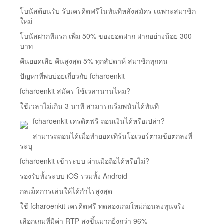
โบนัสต้อนรับ รับเครดิตฟรีในทันทีหลังสมัคร เฉพาะสมาชิก
ใหม่
โบนัสฝากทีแรก เพิ่ม 50% ของยอดฝาก ฝากอย่างน้อย 300
บาท
คืนยอดเสีย คืนสูงสุด 5% ทุกสัปดาห์ สมาชิกทุกคน
ปัญหาที่พบบ่อยเกี่ยวกับ fcharoenkit
fcharoenkit สมัคร ใช้เวลานานไหม?
ใช้เวลาไม่เกิน 3 นาที สามารถเริ่มพนันได้ทันที
fcharoenkit เครดิตฟรี ถอนเงินได้หรือเปล่า?
สามารถถอนได้เมื่อทำยอดเทิร์นโอเวอร์ตามข้อตกลงที่
ระบุ
fcharoenkit เข้าระบบ ผ่านมือถือได้หรือไม่?
รองรับทั้งระบบ iOS รวมทั้ง Android
กลเม็ดการเล่นให้ได้กำไรสูงสุด
ใช้ fcharoenkit เครดิตฟรี ทดลองเกมใหม่ก่อนลงทุนจริง
เลือกเกมที่มีค่า RTP สูงขึ้นมากยิ่งกว่า 96%