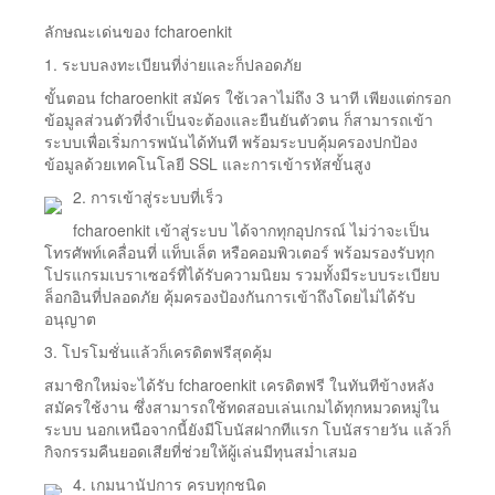
ลักษณะเด่นของ fcharoenkit
1. ระบบลงทะเบียนที่ง่ายและก็ปลอดภัย
ขั้นตอน fcharoenkit สมัคร ใช้เวลาไม่ถึง 3 นาที เพียงแต่กรอก
ข้อมูลส่วนตัวที่จำเป็นจะต้องและยืนยันตัวตน ก็สามารถเข้า
ระบบเพื่อเริ่มการพนันได้ทันที พร้อมระบบคุ้มครองปกป้อง
ข้อมูลด้วยเทคโนโลยี SSL และการเข้ารหัสขั้นสูง
2. การเข้าสู่ระบบที่เร็ว
fcharoenkit เข้าสู่ระบบ ได้จากทุกอุปกรณ์ ไม่ว่าจะเป็น
โทรศัพท์เคลื่อนที่ แท็บเล็ต หรือคอมพิวเตอร์ พร้อมรองรับทุก
โปรแกรมเบราเซอร์ที่ได้รับความนิยม รวมทั้งมีระบบระเบียบ
ล็อกอินที่ปลอดภัย คุ้มครองป้องกันการเข้าถึงโดยไม่ได้รับ
อนุญาต
3. โปรโมชั่นแล้วก็เครดิตฟรีสุดคุ้ม
สมาชิกใหม่จะได้รับ fcharoenkit เครดิตฟรี ในทันทีข้างหลัง
สมัครใช้งาน ซึ่งสามารถใช้ทดสอบเล่นเกมได้ทุกหมวดหมู่ใน
ระบบ นอกเหนือจากนี้ยังมีโบนัสฝากทีแรก โบนัสรายวัน แล้วก็
กิจกรรมคืนยอดเสียที่ช่วยให้ผู้เล่นมีทุนสม่ำเสมอ
4. เกมนานัปการ ครบทุกชนิด