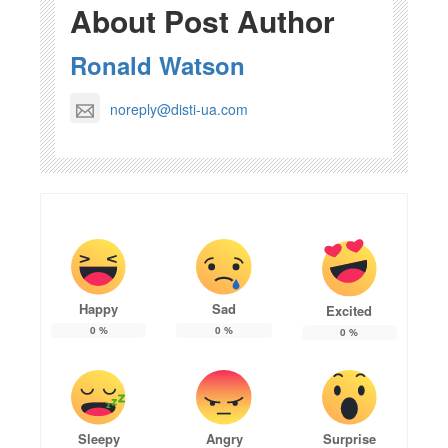
About Post Author
Ronald Watson
noreply@disti-ua.com
Happy
Sad
Excited
0
%
0
%
0
%
Sleepy
Angry
Surprise