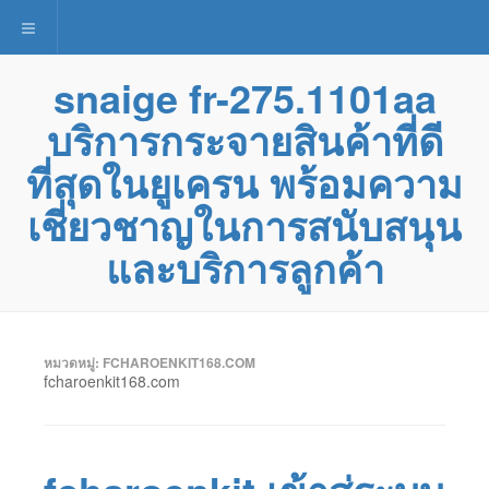
Toggle navigation
snaige fr-275.1101aa
บริการกระจายสินค้าที่ดี
ที่สุดในยูเครน พร้อมความ
เชี่ยวชาญในการสนับสนุน
และบริการลูกค้า
หมวดหมู่:
FCHAROENKIT168.COM
fcharoenkit168.com