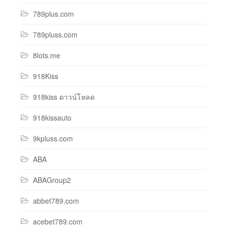
789plus.com
789pluss.com
8lots.me
918Kiss
918kiss ดาวน์โหลด
918kissauto
9kpluss.com
ABA
ABAGroup2
abbet789.com
acebet789.com