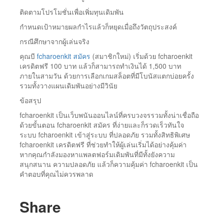
ติดตามโปรโมชั่นเพื่อเพิ่มทุนเดิมพัน
กำหนดเป้าหมายผลกำไรแล้วก็หยุดเมื่อถึงวัตถุประสงค์
กรณีศึกษาจากผู้เล่นจริง
คุณบี
fcharoenkit สมัคร
(สมาชิกใหม่) เริ่มด้วย fcharoenkit
เครดิตฟรี 100 บาท แล้วก็สามารถทำเงินได้ 1,500 บาท
ภายในสามวัน ด้วยการเลือกเกมสล็อตที่มีโบนัสแตกบ่อยครั้ง
รวมทั้งวางแผนเดิมพันอย่างมีวินัย
ข้อสรุป
fcharoenkit เป็นเว็บพนันออนไลน์ที่ครบวงจรรวมทั้งน่าเชื่อถือ
ด้วยขั้นตอน fcharoenkit สมัคร ที่ง่ายและก็รวดเร็วทันใจ
ระบบ fcharoenkit เข้าสู่ระบบ ที่ปลอดภัย รวมทั้งสิทธิพิเศษ
fcharoenkit เครดิตฟรี ที่ช่วยทำให้ผู้เล่นเริ่มได้อย่างคุ้มค่า
หากคุณกำลังมองหาแพลตฟอร์มเดิมพันที่มีทั้งยังความ
สนุกสนาน ความปลอดภัย แล้วก็ความคุ้มค่า fcharoenkit เป็น
คำตอบที่คุณไม่ควรพลาด
Share