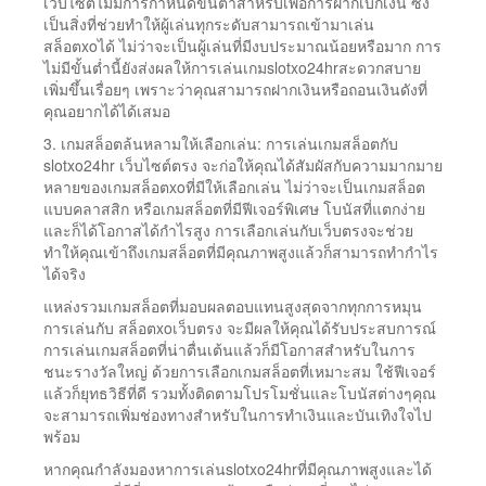
เว็บไซต์ไม่มีการกำหนดขั้นต่ำสำหรับเพื่อการฝากเบิกเงิน ซึ่ง
เป็นสิ่งที่ช่วยทำให้ผู้เล่นทุกระดับสามารถเข้ามาเล่น
สล็อตxoได้ ไม่ว่าจะเป็นผู้เล่นที่มีงบประมาณน้อยหรือมาก การ
ไม่มีขั้นต่ำนี้ยังส่งผลให้การเล่นเกมslotxo24hrสะดวกสบาย
เพิ่มขึ้นเรื่อยๆ เพราะว่าคุณสามารถฝากเงินหรือถอนเงินดังที่
คุณอยากได้ได้เสมอ
3. เกมสล็อตล้นหลามให้เลือกเล่น: การเล่นเกมสล็อตกับ
slotxo24hr เว็บไซต์ตรง จะก่อให้คุณได้สัมผัสกับความมากมาย
หลายของเกมสล็อตxoที่มีให้เลือกเล่น ไม่ว่าจะเป็นเกมสล็อต
แบบคลาสสิก หรือเกมสล็อตที่มีฟีเจอร์พิเศษ โบนัสที่แตกง่าย
และก็ได้โอกาสได้กำไรสูง การเลือกเล่นกับเว็บตรงจะช่วย
ทำให้คุณเข้าถึงเกมสล็อตที่มีคุณภาพสูงแล้วก็สามารถทำกำไร
ได้จริง
แหล่งรวมเกมสล็อตที่มอบผลตอบแทนสูงสุดจากทุกการหมุน
การเล่นกับ สล็อตxoเว็บตรง จะมีผลให้คุณได้รับประสบการณ์
การเล่นเกมสล็อตที่น่าตื่นเต้นแล้วก็มีโอกาสสำหรับในการ
ชนะรางวัลใหญ่ ด้วยการเลือกเกมสล็อตที่เหมาะสม ใช้ฟีเจอร์
แล้วก็ยุทธวิธีที่ดี รวมทั้งติดตามโปรโมชั่นและโบนัสต่างๆคุณ
จะสามารถเพิ่มช่องทางสำหรับในการทำเงินและบันเทิงใจไป
พร้อม
หากคุณกำลังมองหาการเล่นslotxo24hrที่มีคุณภาพสูงและได้