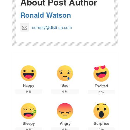
About Post Author
Ronald Watson
noreply@disti-ua.com
Happy
Sad
Excited
0
%
0
%
0
%
Sleepy
Angry
Surprise
0
%
0
%
0
%