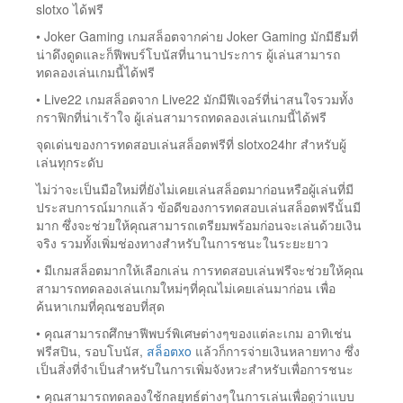
slotxo ได้ฟรี
• Joker Gaming เกมสล็อตจากค่าย Joker Gaming มักมีธีมที่
น่าดึงดูดและก็ฟีพบร์โบนัสที่นานาประการ ผู้เล่นสามารถ
ทดลองเล่นเกมนี้ได้ฟรี
• Live22 เกมสล็อตจาก Live22 มักมีฟีเจอร์ที่น่าสนใจรวมทั้ง
กราฟิกที่น่าเร้าใจ ผู้เล่นสามารถทดลองเล่นเกมนี้ได้ฟรี
จุดเด่นของการทดสอบเล่นสล็อตฟรีที่ slotxo24hr สำหรับผู้
เล่นทุกระดับ
ไม่ว่าจะเป็นมือใหม่ที่ยังไม่เคยเล่นสล็อตมาก่อนหรือผู้เล่นที่มี
ประสบการณ์มากแล้ว ข้อดีของการทดสอบเล่นสล็อตฟรีนั้นมี
มาก ซึ่งจะช่วยให้คุณสามารถเตรียมพร้อมก่อนจะเล่นด้วยเงิน
จริง รวมทั้งเพิ่มช่องทางสำหรับในการชนะในระยะยาว
• มีเกมสล็อตมากให้เลือกเล่น การทดสอบเล่นฟรีจะช่วยให้คุณ
สามารถทดลองเล่นเกมใหม่ๆที่คุณไม่เคยเล่นมาก่อน เพื่อ
ค้นหาเกมที่คุณชอบที่สุด
• คุณสามารถศึกษาฟีพบร์พิเศษต่างๆของแต่ละเกม อาทิเช่น
ฟรีสปิน, รอบโบนัส,
สล็อตxo
แล้วก็การจ่ายเงินหลายทาง ซึ่ง
เป็นสิ่งที่จำเป็นสำหรับในการเพิ่มจังหวะสำหรับเพื่อการชนะ
• คุณสามารถทดลองใช้กลยุทธ์ต่างๆในการเล่นเพื่อดูว่าแบบ