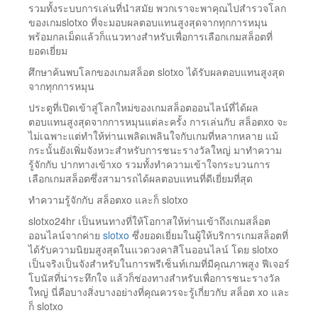
รวมทั้งระบบการเล่นที่นำสมัย พวกเราจะพาคุณไปสำรวจโลก
ของเกมslotxo ที่จะมอบผลตอบแทนสูงสุดจากทุกการหมุน
พร้อมกลเม็ดแล้วก็แนวทางสำหรับเพื่อการเลือกเกมสล็อตที่
ยอดเยี่ยม
ศึกษาค้นพบโลกของเกมสล็อต slotxo ได้รับผลตอบแทนสูงสุด
จากทุกการหมุน
ประตูที่เปิดเข้าสู่โลกใหม่ของเกมสล็อตออนไลน์ที่ได้ผล
ตอบแทนสูงสุดจากการหมุนแต่ละครั้ง การเล่นกับ สล็อตxo จะ
ไม่เฉพาะแต่ทำให้ท่านเพลิดเพลินใจกับเกมที่หลากหลาย แม้
กระนั้นยังเพิ่มจังหวะสำหรับการชนะรางวัลใหญ่ มาทำความ
รู้จักกับ ปากทางเข้าxo รวมทั้งทำความเข้าใจกระบวนการ
เลือกเกมสล็อตซึ่งสามารถได้ผลตอบแทนที่ดีเยี่ยมที่สุด
ทำความรู้จักกับ สล็อตxo และก็ slotxo
slotxo24hr เป็นหนทางที่ให้โอกาสให้ท่านเข้าถึงเกมสล็อต
ออนไลน์จากค่าย
slotxo
ซึ่งยอดเยี่ยมในผู้ให้บริการเกมสล็อตที่
ได้รับความนิยมสูงสุดในแวดวงคาสิโนออนไลน์ โดย slotxo
เป็นจริงเป็นจังสำหรับในการพรีเซ็นท์เกมที่มีคุณภาพสูง ฟีเจอร์
โบนัสที่น่าระทึกใจ แล้วก็ช่องทางสำหรับเพื่อการชนะรางวัล
ใหญ่ นี่คือบางสิ่งบางอย่างที่คุณควรจะรู้เกี่ยวกับ สล็อต xo และ
ก็ slotxo