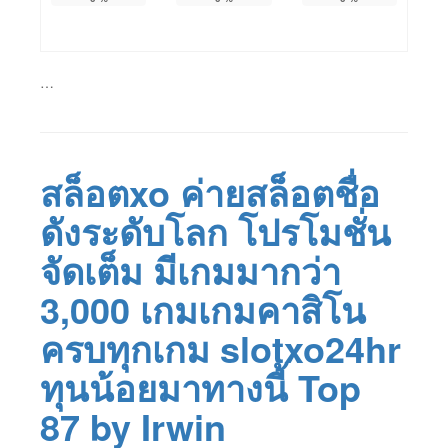
…
Tagged
slotxo24hr
สล็อตxo ค่ายสล็อตชื่อ
ดังระดับโลก โปรโมชั่น
จัดเต็ม มีเกมมากว่า
3,000 เกมเกมคาสิโน
ครบทุกเกม slotxo24hr
ทุนน้อยมาทางนี้ Top
87 by Irwin