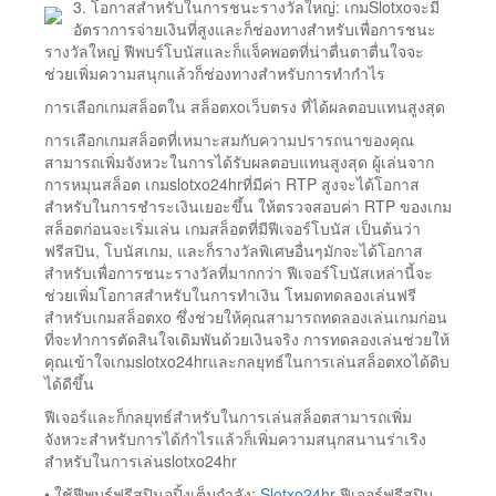
3. โอกาสสำหรับในการชนะรางวัลใหญ่: เกมSlotxoจะมี
อัตราการจ่ายเงินที่สูงและก็ช่องทางสำหรับเพื่อการชนะ
รางวัลใหญ่ ฟีพบร์โบนัสและก็แจ็คพอตที่น่าตื่นตาตื่นใจจะ
ช่วยเพิ่มความสนุกแล้วก็ช่องทางสำหรับการทำกำไร
การเลือกเกมสล็อตใน สล็อตxoเว็บตรง ที่ได้ผลตอบแทนสูงสุด
การเลือกเกมสล็อตที่เหมาะสมกับความปรารถนาของคุณ
สามารถเพิ่มจังหวะในการได้รับผลตอบแทนสูงสุด ผู้เล่นจาก
การหมุนสล็อต เกมslotxo24hrที่มีค่า RTP สูงจะได้โอกาส
สำหรับในการชำระเงินเยอะขึ้น ให้ตรวจสอบค่า RTP ของเกม
สล็อตก่อนจะเริ่มเล่น เกมสล็อตที่มีฟีเจอร์โบนัส เป็นต้นว่า
ฟรีสปิน, โบนัสเกม, และก็รางวัลพิเศษอื่นๆมักจะได้โอกาส
สำหรับเพื่อการชนะรางวัลที่มากกว่า ฟีเจอร์โบนัสเหล่านี้จะ
ช่วยเพิ่มโอกาสสำหรับในการทำเงิน โหมดทดลองเล่นฟรี
สำหรับเกมสล็อตxo ซึ่งช่วยให้คุณสามารถทดลองเล่นเกมก่อน
ที่จะทำการตัดสินใจเดิมพันด้วยเงินจริง การทดลองเล่นช่วยให้
คุณเข้าใจเกมslotxo24hrและกลยุทธ์ในการเล่นสล็อตxoได้ดิบ
ได้ดีขึ้น
ฟีเจอร์และก็กลยุทธ์สำหรับในการเล่นสล็อตสามารถเพิ่ม
จังหวะสำหรับการได้กำไรแล้วก็เพิ่มความสนุกสนานร่าเริง
สำหรับในการเล่นslotxo24hr
• ใช้ฟีพบร์ฟรีสปินอปิ้งเต็มกำลัง:
Slotxo24hr
ฟีเจอร์ฟรีสปิน