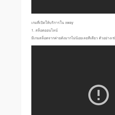
เกมที่เปิดให้บริการใน xway
1. สล็อตออนไลน์
มีเกมสล็อตจากค่ายดังมากไม่น้อยเลยทีเดียว ตัวอย่างเ