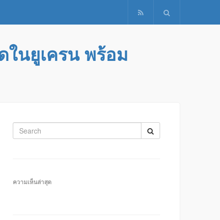
สุดในยูเครน พร้อม
Search
for:
ความเห็นล่าสุด