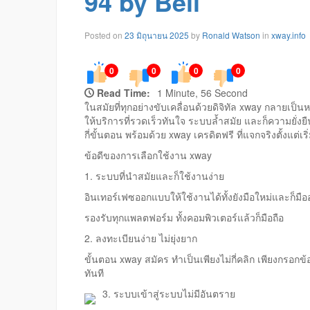
94 by Bell
Posted on
23 มิถุนายน 2025
by
Ronald Watson
in
xway.info
0
0
0
0
Read Time:
1 Minute, 56 Second
ในสมัยที่ทุกอย่างขับเคลื่อนด้วยดิจิทัล xway กลายเป็
ให้บริการที่รวดเร็วทันใจ ระบบล้ำสมัย และก็ความยั่งย
กี่ขั้นตอน พร้อมด้วย xway เครดิตฟรี ที่แจกจริงตั้งแต่เร
ข้อดีของการเลือกใช้งาน xway
1. ระบบที่นำสมัยและก็ใช้งานง่าย
อินเทอร์เฟซออกแบบให้ใช้งานได้ทั้งยังมือใหม่และก็มือ
รองรับทุกแพลตฟอร์ม ทั้งคอมพิวเตอร์แล้วก็มือถือ
2. ลงทะเบียนง่าย ไม่ยุ่งยาก
ขั้นตอน xway สมัคร ทำเป็นเพียงไม่กี่คลิก เพียงกรอกข้
ทันที
3. ระบบเข้าสู่ระบบไม่มีอันตราย