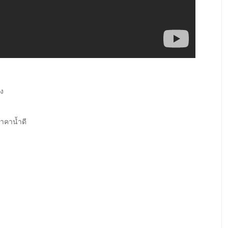
ิง
าคาน้ำดี