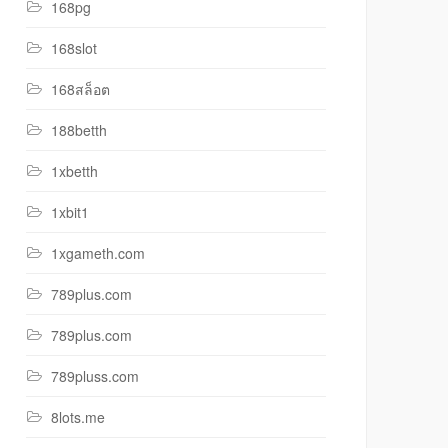
168pg
168slot
168สล็อต
188betth
1xbetth
1xbit1
1xgameth.com
789plus.com
789plus.com
789pluss.com
8lots.me