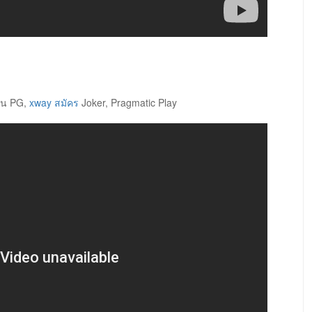
ช่น PG,
xway สมัคร
Joker, Pragmatic Play