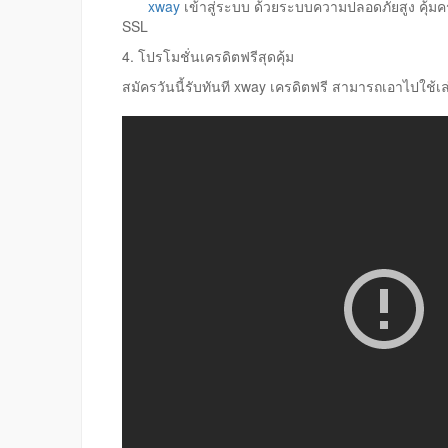
xway
เข้าสู่ระบบ ด้วยระบบความปลอดภัยสูง คุ้ม
SSL
4. โปรโมชั่นเครดิตฟรีสุดคุ้ม
สมัครวันนี้รับทันที xway เครดิตฟรี สามารถเอาไปใช้เ