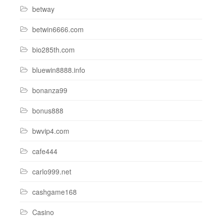
betway
betwin6666.com
bio285th.com
bluewin8888.info
bonanza99
bonus888
bwvip4.com
cafe444
carlo999.net
cashgame168
Casino