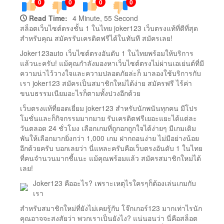
0
0
0
0
Read Time:
4 Minute, 55 Second
สล็อตเว็บไซต์ตรงชั้น 1 ในไทย joker123 เว็บตรงแท้ที่ดีที่สุด
สำหรับคุณ สมัครรับเครดิตฟรีได้ในทันที สมัครเลย!
Joker123auto เว็บไซต์ตรงอันดับ 1 ในไทยพร้อมให้บริการ
แล้วนะครับ! แม้คุณกำลังมองหาเว็บไซต์ตรงไม่ผ่านเอเย่นต์ที่มี
ความน่าไว้วางใจและความปลอดภัยล่ะก็ มาลองใช้บริการกับ
เรา joker123 สมัครเป็นสมาชิกใหม่ได้ง่าย สมัครฟรี ไร้ค่า
ขนบธรรมเนียมอะไรก็ตามทั้งปวงอีกด้วย
เว็บตรงแท้ที่ยอดเยี่ยม joker123 สำหรับนักพนันทุกคน มีโปร
โมชั่นและก็กิจกรรมมากมาย รับเครดิตฟรีเยอะแยะได้แต่ละ
วันตลอด 24 ชั่วโมง เลือกเกมที่ถูกอกถูกใจได้ง่ายๆ มีเกมเดิม
พันให้เลือกมากยิ่งกว่า 1,000 เกม ฝากถอนง่าย ไม่มีอย่างน้อย
อีกด้วยครับ บอกเลยว่า นี่แหละครับคือเว็บตรงอันดับ 1 ในไทย
ที่คนจำนวนมากชี้แนะ แม้คุณพร้อมแล้ว สมัครสมาชิกใหม่ได้
เลย!
Joker123 คืออะไร? เพราะเหตุไรใครๆก็ต้องเล่นเกมกับ
เรา
สำหรับสมาชิกใหม่ที่ยังไม่เคยรู้กับ โจ๊กเกอร์123 มากเท่าไรนัก
คุณอาจจะสงสัยว่า พวกเราเป็นยังไง? แน่นอนว่า นี่คือสล็อต