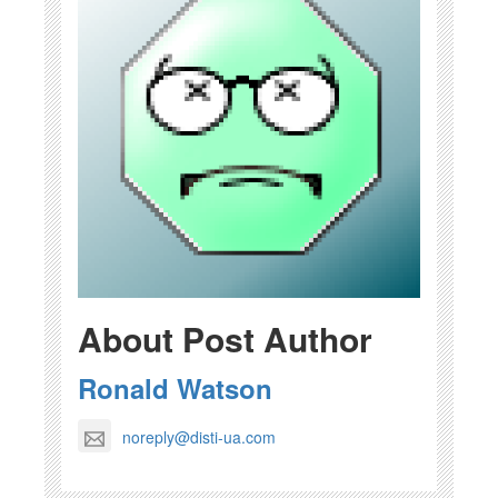
About Post Author
Ronald Watson
noreply@disti-ua.com