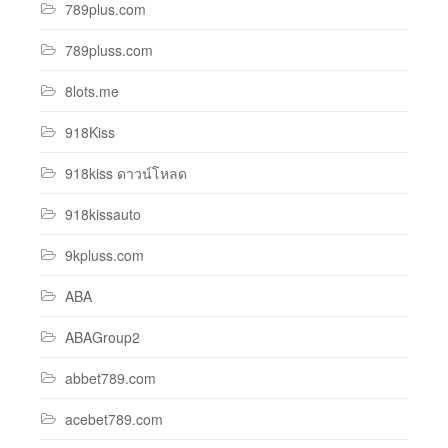
789plus.com
789pluss.com
8lots.me
918Kiss
918kiss ดาวน์โหลด
918kissauto
9kpluss.com
ABA
ABAGroup2
abbet789.com
acebet789.com