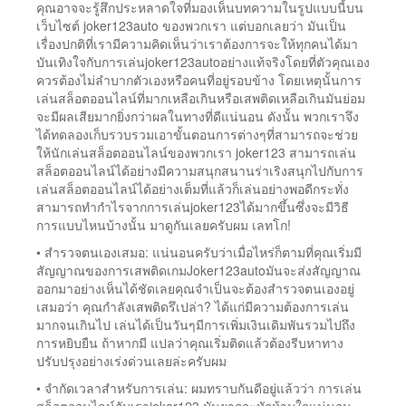
คุณอาจจะรู้สึกประหลาดใจที่มองเห็นบทความในรูปแบบนี้บน
เว็บไซต์ joker123auto ของพวกเรา แต่บอกเลยว่า มันเป็น
เรื่องปกติที่เรามีความคิดเห็นว่าเราต้องการจะให้ทุกคนได้มา
บันเทิงใจกับการเล่นjoker123autoอย่างแท้จริงโดยที่ตัวคุณเอง
ควรต้องไม่ลำบากตัวเองหรือคนที่อยู่รอบข้าง โดยเหตุนั้นการ
เล่นสล็อตออนไลน์ที่มากเหลือเกินหรือเสพติดเหลือเกินมันย่อม
จะมีผลเสียมากยิ่งกว่าผลในทางที่ดีแน่นอน ดังนั้น พวกเราจึง
ได้ทดลองเก็บรวบรวมเอาขั้นตอนการต่างๆที่สามารถจะช่วย
ให้นักเล่นสล็อตออนไลน์ของพวกเรา joker123 สามารถเล่น
สล็อตออนไลน์ได้อย่างมีความสนุกสนานร่าเริงสนุกไปกับการ
เล่นสล็อตออนไลน์ได้อย่างเต็มที่แล้วก็เล่นอย่างพอดีกระทั่ง
สามารถทำกำไรจากการเล่นjoker123ได้มากขึ้นซึ่งจะมีวิธี
การแบบไหนบ้างนั้น มาดูกันเลยครับผม เลทโก!
• สำรวจตนเองเสมอ: แน่นอนครับว่าเมื่อไหร่ก็ตามที่คุณเริ่มมี
สัญญาณของการเสพติดเกมJoker123autoมันจะส่งสัญญาณ
ออกมาอย่างเห็นได้ชัดเลยคุณจำเป็นจะต้องสำรวจตนเองอยู่
เสมอว่า คุณกำลังเสพติดรึเปล่า? ได้แก่มีความต้องการเล่น
มากจนเกินไป เล่นได้เป็นวันๆมีการเพิ่มเงินเดิมพันรวมไปถึง
การหยิบยืน ถ้าหากมี แปลว่าคุณเริ่มติดแล้วต้องรีบหาทาง
ปรับปรุงอย่างเร่งด่วนเลยล่ะครับผม
• จำกัดเวลาสำหรับการเล่น: ผมทราบกันดีอยู่แล้วว่า การเล่น