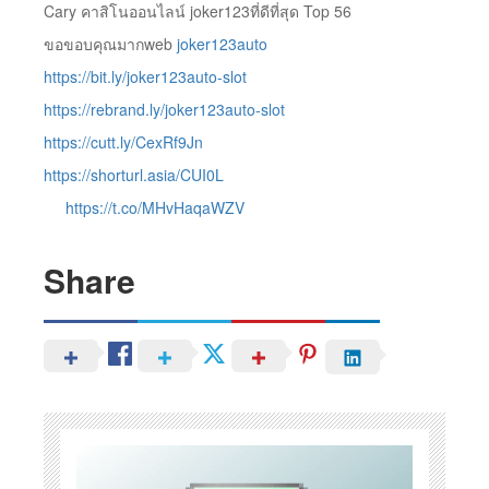
Cary คาสิโนออนไลน์ joker123ที่ดีที่สุด Top 56
ขอขอบคุณมากweb
joker123auto
https://bit.ly/joker123auto-slot
https://rebrand.ly/joker123auto-slot
https://cutt.ly/CexRf9Jn
https://shorturl.asia/CUI0L
https://t.co/MHvHaqaWZV
Share