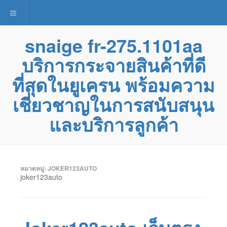
Toggle navigation
snaige fr-275.1101aa
บริการกระจายสินค้าที่ดี
ที่สุดในยูเครน พร้อมความ
เชี่ยวชาญในการสนับสนุน
และบริการลูกค้า
หมวดหมู่:
JOKER123AUTO
joker123auto