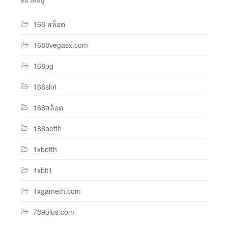
หมวดหมู่
168 สล็อต
1688vegasx.com
168pg
168slot
168สล็อต
188betth
1xbetth
1xbit1
1xgameth.com
789plus.com