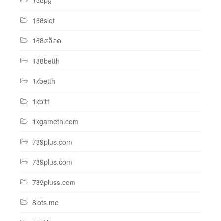
168pg
168slot
168สล็อต
188betth
1xbetth
1xbit1
1xgameth.com
789plus.com
789plus.com
789pluss.com
8lots.me