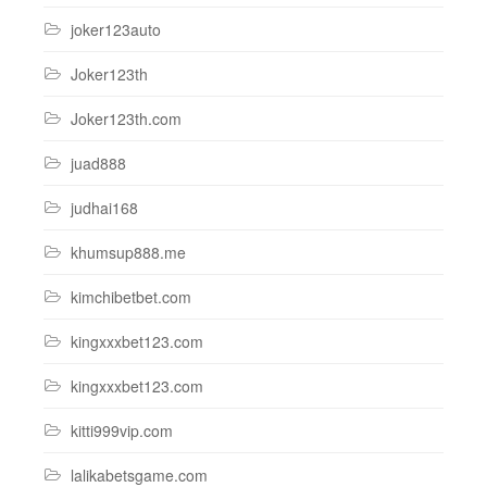
joker123auto
Joker123th
Joker123th.com
juad888
judhai168
khumsup888.me
kimchibetbet.com
kingxxxbet123.com
kingxxxbet123.com
kitti999vip.com
lalikabetsgame.com