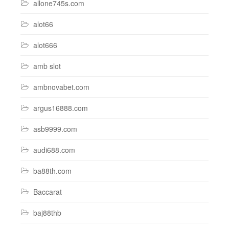
allone745s.com
alot66
alot666
amb slot
ambnovabet.com
argus16888.com
asb9999.com
audi688.com
ba88th.com
Baccarat
baj88thb