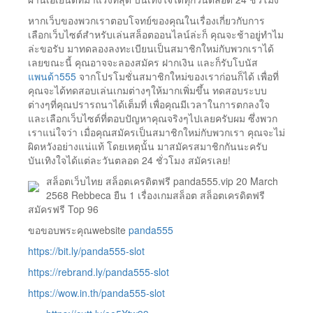
หากเว็บของพวกเราตอบโจทย์ของคุณในเรื่องเกี่ยวกับการ
เลือกเว็บไซต์สำหรับเล่นสล็อตออนไลน์ล่ะก็ คุณจะช้าอยู่ทำไม
ล่ะขอรับ มาทดลองลงทะเบียนเป็นสมาชิกใหม่กับพวกเราได้
เลยขณะนี้ คุณอาจจะลองสมัคร ฝากเงิน และก็รับโบนัส
แพนด้า555
จากโปรโมชั่นสมาชิกใหม่ของเราก่อนก็ได้ เพื่อที่
คุณจะได้ทดสอบเล่นเกมต่างๆให้มากเพิ่มขึ้น ทดสอบระบบ
ต่างๆที่คุณปรารถนาได้เต็มที่ เพื่อคุณมีเวลาในการตกลงใจ
และเลือกเว็บไซต์ที่ตอบปัญหาคุณจริงๆไปเลยครับผม ซึ่งพวก
เราแน่ใจว่า เมื่อคุณสมัครเป็นสมาชิกใหม่กับพวกเรา คุณจะไม่
ผิดหวังอย่างแน่แท้ โดยเหตุนั้น มาสมัครสมาชิกกันนะครับ
บันเทิงใจได้แต่ละวันตลอด 24 ชั่วโมง สมัครเลย!
สล็อตเว็บไทย สล็อตเครดิตฟรี panda555.vip 20 March
2568 Rebbeca ยืน 1 เรื่องเกมสล็อต สล็อตเครดิตฟรี
สมัครฟรี Top 96
ขอขอบพระคุณwebsite
panda555
https://bit.ly/panda555-slot
https://rebrand.ly/panda555-slot
https://wow.in.th/panda555-slot