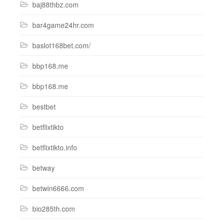
baj88thbz.com
bar4game24hr.com
baslot168bet.com/
bbp168.me
bbp168.me
bestbet
betflixtikto
betflixtikto.info
betway
betwin6666.com
bio285th.com