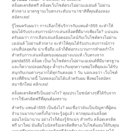
สล็อตเครดิตฟรี สล็อตเว็บไซต์ตรงไม่ผ่านเอเย่นต์ ไม่ผ่าน
ตัวกลาง มาตรฐานเว็บตรงระดับนานาชาติที่คุณต้องลอง
สมัครเลย!
รู้ไหมครับผมว่า การเลือกใช้บริการกับแพนด้า555 จะทำให้
คุณได้รับประสบการณ์การเล่นสล็อตที่ดีมากเพียงใด? แน่นอน
ครับผมว่า การเลือกเล่นสล็อตออนไลน์กับเว็บไซต์ตรงไม่ผ่าน
เอเย่นต์ ไม่ผ่านตัวกลาง จะทำให้คุณได้รับประสบการณ์การ
เล่นที่ปลอดภัย น่าเชื่อถือ แล้วก็ดีต่อกระบวนการทำผลกำไร
สำหรับการเล่นสล็อตของคุณอย่างแน่แท้ เว็บตรงจาก
panda555 สล็อต เป็นเว็บไซต์ตรงไม่ผ่านเอเย่นต์ที่มีมาตรฐาน
และก็ความปลอดภัยสูง ค้ำประกันทุกความพอใจที่คุณจะได้รับ
สนุกกับเกมต่างๆมากได้ทุกวันตลอด 1 วัน บอกเลยว่า เว็บไซต์
ตรงที่ดีขนาดนี้ ไม่ทดลองไม่ได้แล้วครับผม พึงพอใจสมัคร
สมาชิกใหม่ คลิกเลย!
สล็อตเครดิตฟรีเป็นอย่างไร? คุณประโยชน์ต่างๆที่ได้รับจาก
การใช้เครดิตฟรีที่คุณต้องทราบ
สำหรับ แพนด้า555 เป็นยังไง? ผมเชื่อว่ามันเป็นปัญหาที่ผู้คน
จำนวนมากบางครั้งก็อาจจะรู้อยู่แล้ว หากคุณเล่นสล็อต
ออนไลน์มานาน อย่างไรก็ต้องรู้จักแน่ๆ สำหรับ สล็อตเครดิต
ฟรี มาใหม่ มันคือโบนัสหรือเครดิตที่ทางเว็บไซต์มอบให้กับคุณ
แบบฟรีๆสามารถรับเครดิตฟรีสำหรับเล่นเกมสล็อตต่างๆได้