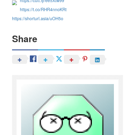
https://cutt.ly/ee5Xtw99
https://t.co/RHR4nnoKRt
https://shorturl.asia/uOH5o
Share