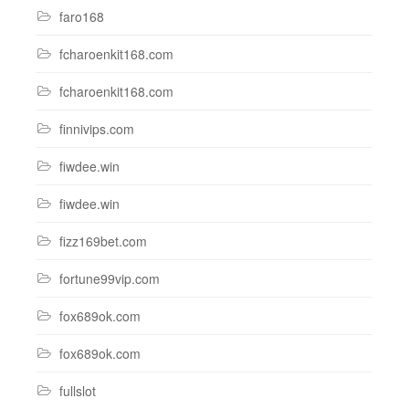
faro168
fcharoenkit168.com
fcharoenkit168.com
finnivips.com
fiwdee.win
fiwdee.win
fizz169bet.com
fortune99vip.com
fox689ok.com
fox689ok.com
fullslot