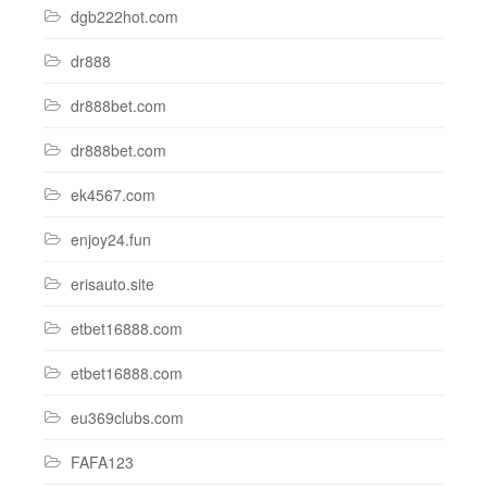
dgb222hot.com
dr888
dr888bet.com
dr888bet.com
ek4567.com
enjoy24.fun
erisauto.site
etbet16888.com
etbet16888.com
eu369clubs.com
FAFA123