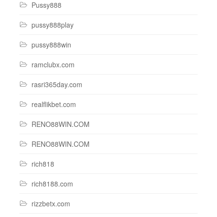
Pussy888
pussy888play
pussy888win
ramclubx.com
rasri365day.com
realflikbet.com
RENO88WIN.COM
RENO88WIN.COM
rich818
rich8188.com
rizzbetx.com