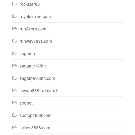
rockstar66
royaleluxee.com
run24pro.com
runway789s.com
sagame
sagame168th
sagame168th.com
sawan888 เครดิตฟรี
sbobet
sbotop1688.com
sclass8888.com