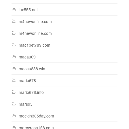
lux555.net
m4newonline.com
m4newonline.com
mac1bet789.com
macau69
macau888.win
mario678
mario678.info
mars95
meekin365day.com
mercyrosa168.com