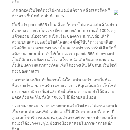
ครับ
เล่นสล็อตเว็บไซต์ตรงไม่ผ่านเอเย่นต์จาก สล็อตเครดิตฟรี
ต่างจากเว็บไซต์เอเย่นต์ 100%
ขึ้นชื่อว่า panda555 เป็นสล็อตเว็บตรงไม่ผ่านเอเย่นต์ ไม่ผ่าน
ตัวกลาง อย่างไรก็ควรจะมีความต่างกับเว็บเอเย่นต์ 100% อยู่
แล้วขอรับ เนื่องจากมันเป็นเรื่องของความน่านับถือแล้วก็
ความปลอดภัยของเว็บไซต์โดยตรง ซึ่งผู้ให้บริการเกมสล็อต
หรือผู้พัฒนาเกมของพวกเรานั้น จะกระทำการการันตีลิขสิทธิ์
แท้จากค่ายเกมนั้นๆทำให้เว็บของเรา panda555 ปากทางเข้า
เป็นที่นิยมรวมทั้งความไว้วางใจจากนักเดิมพันเยอะแยะ รวม
ทั้งนี่เป็นความแตกต่างที่คุณเห็นได้อย่างเห็นได้ชัดบนเว็บไซต์
ตรงของพวกเรา
• ความปลอดภัยแล้วก็ความโล่งใส: แน่นอนว่า แทบไม่ต้อง
ชี้แจงอะไรเลยล่ะขอรับ เพราะว่าอย่างที่คุณเห็นแล้ว เว็บไซต์
ตรงของเรามีการยืนยันลิขสิทธิ์แท้จากค่ายเกม ทำให้มีความ
ปลอดภัยและก็โปร่งใส 100% ไม่มีล็อกยูสแน่นอน
• ระบบฝากถอน: ระบบฝากถอนบนเว็บไซต์ตรงไม่ผ่านเอเย่นต์
เป็นระบบฝากถอนที่นำสมัยและก็ไม่มีอันตรายมากที่สุดเท่าที่
คุณเคยใช้บริการแน่นอน คุณสามารถทำรายการฝากถอนด้วย
ตัวเองได้อย่างง่ายๆไม่มีอย่างน้อยสำหรับในการฝากถอนอีก
ด้วย