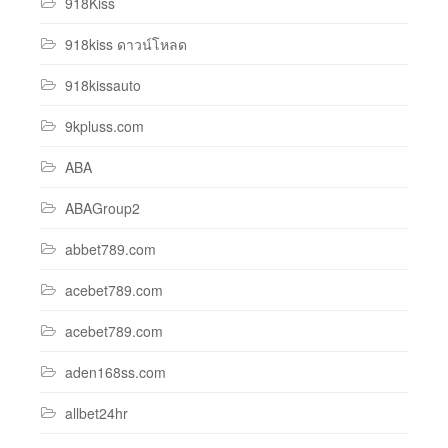
918Kiss
918kiss ดาวน์โหลด
918kissauto
9kpluss.com
ABA
ABAGroup2
abbet789.com
acebet789.com
acebet789.com
aden168ss.com
allbet24hr