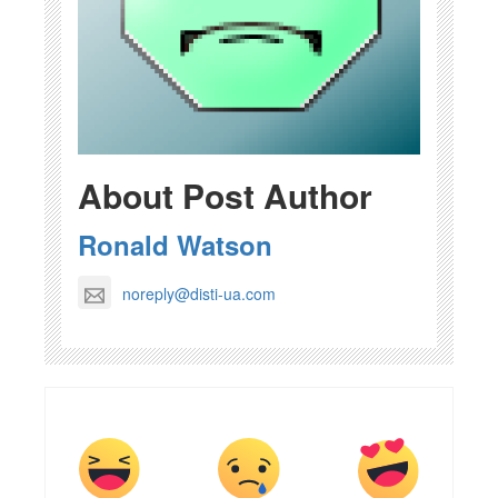
About Post Author
Ronald Watson
noreply@disti-ua.com