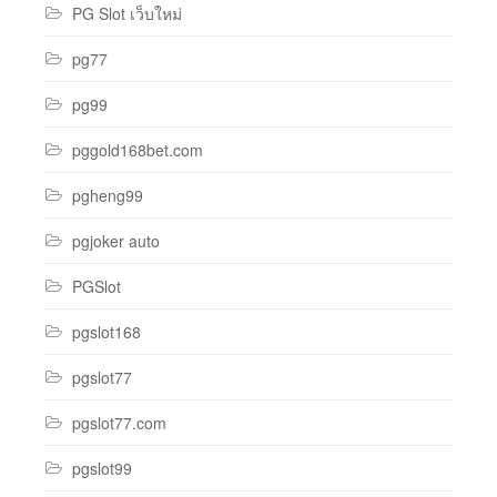
PG Slot เว็บใหม่
pg77
pg99
pggold168bet.com
pgheng99
pgjoker auto
PGSlot
pgslot168
pgslot77
pgslot77.com
pgslot99