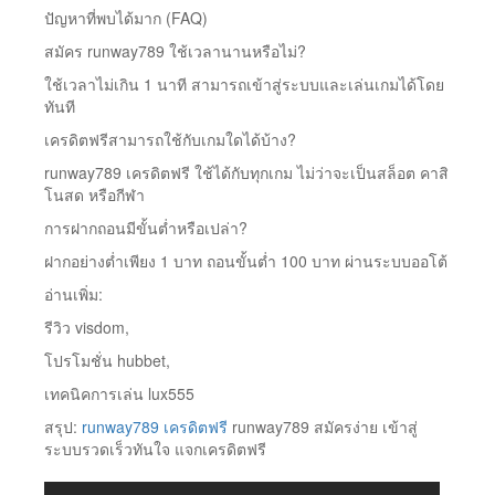
ปัญหาที่พบได้มาก (FAQ)
สมัคร runway789 ใช้เวลานานหรือไม่?
ใช้เวลาไม่เกิน 1 นาที สามารถเข้าสู่ระบบและเล่นเกมได้โดย
ทันที
เครดิตฟรีสามารถใช้กับเกมใดได้บ้าง?
runway789 เครดิตฟรี ใช้ได้กับทุกเกม ไม่ว่าจะเป็นสล็อต คาสิ
โนสด หรือกีฬา
การฝากถอนมีขั้นต่ำหรือเปล่า?
ฝากอย่างต่ำเพียง 1 บาท ถอนขั้นต่ำ 100 บาท ผ่านระบบออโต้
อ่านเพิ่ม:
รีวิว visdom,
โปรโมชั่น hubbet,
เทคนิคการเล่น lux555
สรุป:
runway789 เครดิตฟรี
runway789 สมัครง่าย เข้าสู่
ระบบรวดเร็วทันใจ แจกเครดิตฟรี