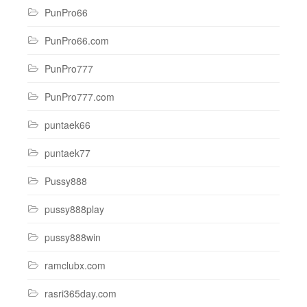
PunPro66
PunPro66.com
PunPro777
PunPro777.com
puntaek66
puntaek77
Pussy888
pussy888play
pussy888win
ramclubx.com
rasri365day.com