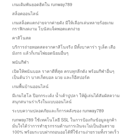
เกมเดิมพันยอดฮิตใน runway789
สล็อตออนไลน์
เกมสล็อตแตกง่ายจากค่ายดัง มีให้เลือกเล่นหลายร้อยเกม
กราฟิกงดงาม โบนัสแจ็คพอตแตกง่าย
คาสิโนสด
บริการถ่ายทอดสดจากคาสิโนจริง มีทั้งบาคาร่า รูเล็ต เสือ
มังกร แล้วก็เกมไพ่ยอดนิยมอื่นๆ
พนันกีฬา
เปิดให้พนันบอล ราคาดีที่สุด ครบทุกลีกดัง พร้อมกีฬาอื่นๆ
เป็นต้นว่า บาสเก็ตบอล มวย และก็อีสปอร์ต
เกมพื้นบ้านออนไลน์
มีเกมไฮโล ป๊อกกระเด้ง น้ำเต้าปูปลา ให้ผู้เล่นได้สัมผัสความ
สนุกสนานร่าเริงในแบบออนไลน์
ระบบความปลอดภัยและก็การคลังของ runway789
runway789 ใช้เทคโนโลยี SSL ในการป้องกันข้อมูลลูกค้า
มั่นใจได้ว่าการทำธุรกรรมด้านการเงินจะไม่เป็นอันตราย
100% พร้อมระบบฝากถอนออโต้ที่ใช้งานง่ายรวมทั้งรวดเร็ว