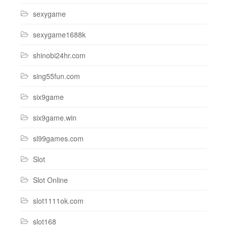
sexygame
sexygame1688k
shinobi24hr.com
sing55fun.com
six9game
six9game.win
sl99games.com
Slot
Slot Online
slot1111ok.com
slot168