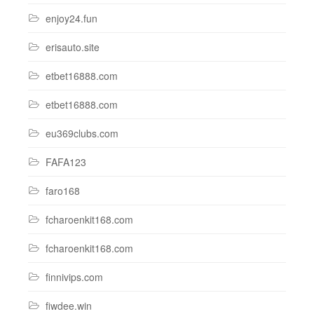
enjoy24.fun
erisauto.site
etbet16888.com
etbet16888.com
eu369clubs.com
FAFA123
faro168
fcharoenkit168.com
fcharoenkit168.com
finnivips.com
fiwdee.win