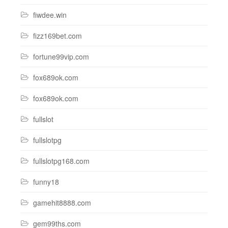
fiwdee.win
fizz169bet.com
fortune99vip.com
fox689ok.com
fox689ok.com
fullslot
fullslotpg
fullslotpg168.com
funny18
gamehit8888.com
gem99ths.com