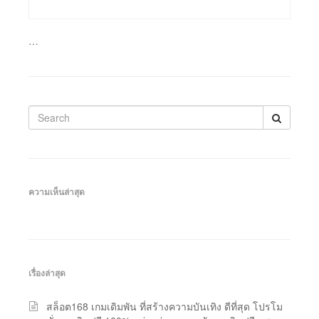
…
Tagged
runway789
Search
for:
ความเห็นล่าสุด
เรื่องล่าสุด
สล็อต168 เกมเดิมพัน ที่สร้างความบันเทิง ดีที่สุด โปรโม