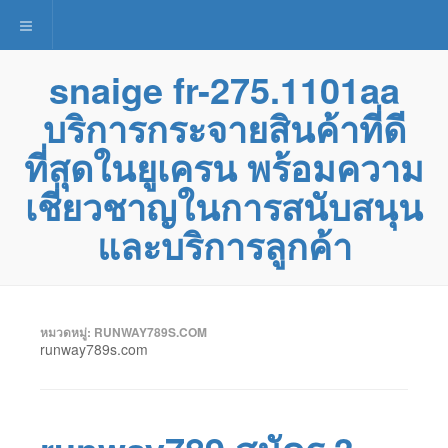
Toggle navigation
snaige fr-275.1101aa
บริการกระจายสินค้าที่ดี
ที่สุดในยูเครน พร้อมความ
เชี่ยวชาญในการสนับสนุน
และบริการลูกค้า
หมวดหมู่:
RUNWAY789S.COM
runway789s.com