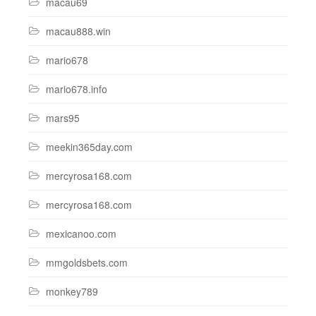
macau69
macau888.win
mario678
mario678.info
mars95
meekin365day.com
mercyrosa168.com
mercyrosa168.com
mexicanoo.com
mmgoldsbets.com
monkey789