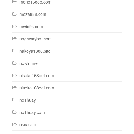
mono16888.com
moza888.com
mwin9s.com
nagawaybet.com
nakoya1688.site
nbwin.me
niseko168bet.com
niseko168bet.com
no1huay
no1huay.com
okcasino