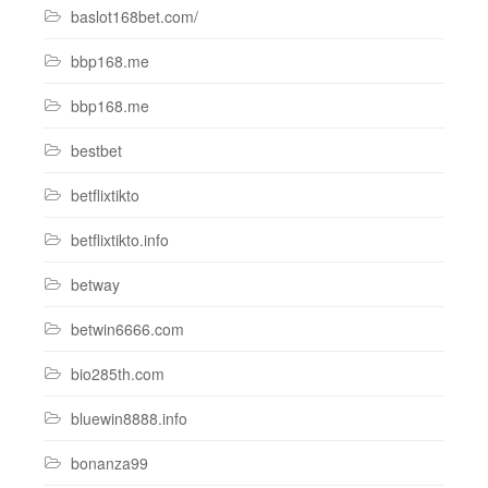
baslot168bet.com/
bbp168.me
bbp168.me
bestbet
betflixtikto
betflixtikto.info
betway
betwin6666.com
bio285th.com
bluewin8888.info
bonanza99