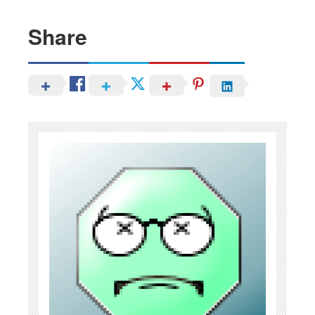
Share