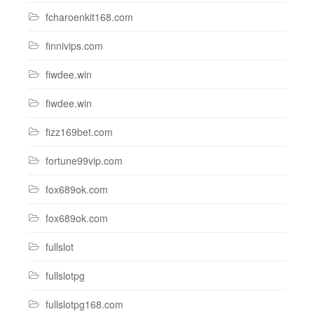
fcharoenkit168.com
finnivips.com
fiwdee.win
fiwdee.win
fizz169bet.com
fortune99vip.com
fox689ok.com
fox689ok.com
fullslot
fullslotpg
fullslotpg168.com