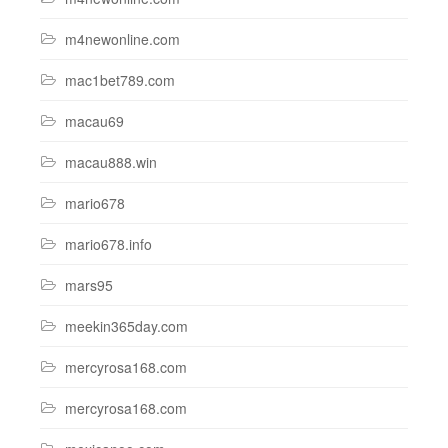
m4newonline.com
mac1bet789.com
macau69
macau888.win
mario678
mario678.info
mars95
meekin365day.com
mercyrosa168.com
mercyrosa168.com