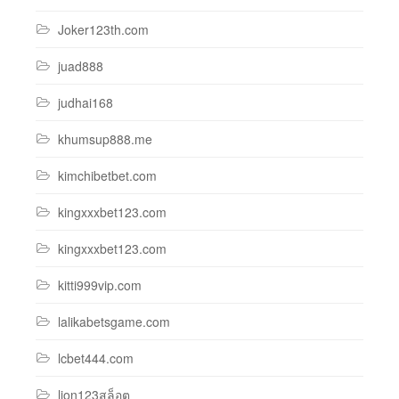
Joker123th.com
juad888
judhai168
khumsup888.me
kimchibetbet.com
kingxxxbet123.com
kingxxxbet123.com
kitti999vip.com
lalikabetsgame.com
lcbet444.com
lion123สล็อต