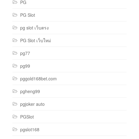
PG
PG Slot
pg slot เว็บตรง
PG Slot เว็บใหม่
pg77
pg99
pggold168bet.com
pgheng99
pgjoker auto
PGSlot
pgslot168