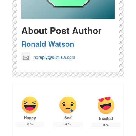
About Post Author
Ronald Watson
noreply@disti-ua.com
Happy
Sad
Excited
0
%
0
%
0
%