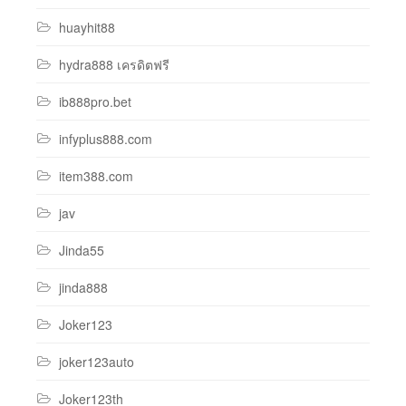
huayhit88
hydra888 เครดิตฟรี
ib888pro.bet
infyplus888.com
item388.com
jav
Jinda55
jinda888
Joker123
joker123auto
Joker123th