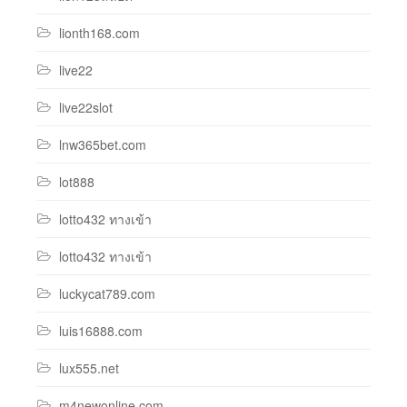
lionth168.com
live22
live22slot
lnw365bet.com
lot888
lotto432 ทางเข้า
lotto432 ทางเข้า
luckycat789.com
luis16888.com
lux555.net
m4newonline.com