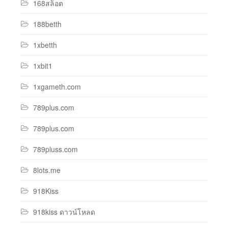
168สล็อต
188betth
1xbetth
1xbit1
1xgameth.com
789plus.com
789plus.com
789pluss.com
8lots.me
918Kiss
918kiss ดาวน์โหลด