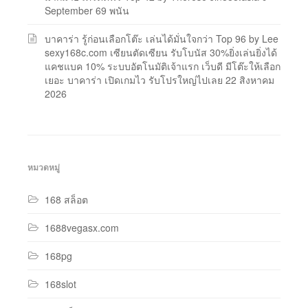
September 69 พนัน
บาคาร่า รู้ก่อนเลือกโต๊ะ เล่นได้มั่นใจกว่า Top 96 by Lee
sexy168c.com เซียนตัดเซียน รับโบนัส 30%ยิ่งเล่นยิ่งได้
แคชแบค 10% ระบบอัตโนมัติเจ้าแรก เว็บดี มีโต๊ะให้เลือก
เยอะ บาคาร่า เปิดเกมไว รับโปรใหญ่ไปเลย 22 สิงหาคม
2026
หมวดหมู่
168 สล็อต
1688vegasx.com
168pg
168slot