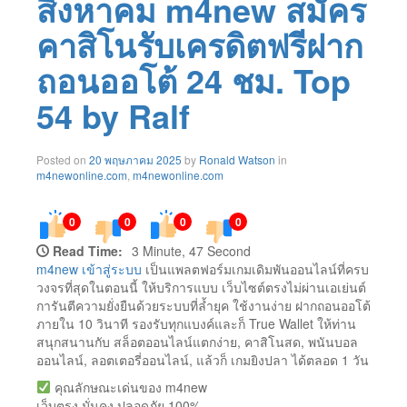
สิงหาคม m4new สมัคร
คาสิโนรับเครดิตฟรีฝาก
ถอนออโต้ 24 ชม. Top
54 by Ralf
Posted on
20 พฤษภาคม 2025
by
Ronald Watson
in
m4newonline.com
,
m4newonline.com
0
0
0
0
Read Time:
3 Minute, 47 Second
m4new เข้าสู่ระบบ
เป็นแพลตฟอร์มเกมเดิมพันออนไลน์ที่ครบ
วงจรที่สุดในตอนนี้ ให้บริการแบบ เว็บไซต์ตรงไม่ผ่านเอเย่นต์
การันตีความยั่งยืนด้วยระบบที่ล้ำยุค ใช้งานง่าย ฝากถอนออโต้
ภายใน 10 วินาที รองรับทุกแบงค์และก็ True Wallet ให้ท่าน
สนุกสนานกับ สล็อตออนไลน์แตกง่าย, คาสิโนสด, พนันบอล
ออนไลน์, ลอตเตอรี่ออนไลน์, แล้วก็ เกมยิงปลา ได้ตลอด 1 วัน
คุณลักษณะเด่นของ m4new
เว็บตรง มั่นคง ปลอดภัย 100%