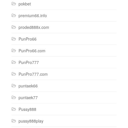
pokbet
premium66.info
proded888x.com
PunPro66
PunPro66.com
PunPro777
PunPro777.com
puntaek66
puntaek77
Pussy888
pussy888play