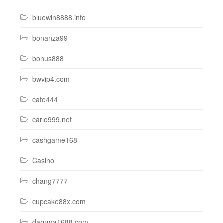
bluewin8888.info
bonanza99
bonus888
bwvip4.com
cafe444
carlo999.net
cashgame168
Casino
chang7777
cupcake88x.com
daruma1688.com