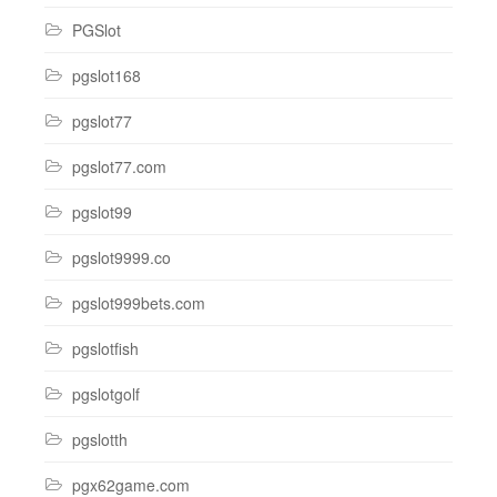
PGSlot
pgslot168
pgslot77
pgslot77.com
pgslot99
pgslot9999.co
pgslot999bets.com
pgslotfish
pgslotgolf
pgslotth
pgx62game.com