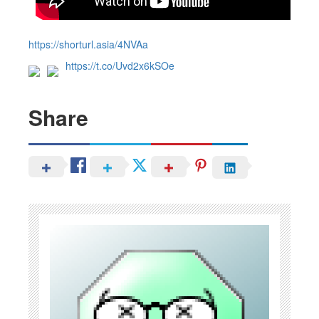
https://shorturl.asia/4NVAa
https://t.co/Uvd2x6kSOe
Share