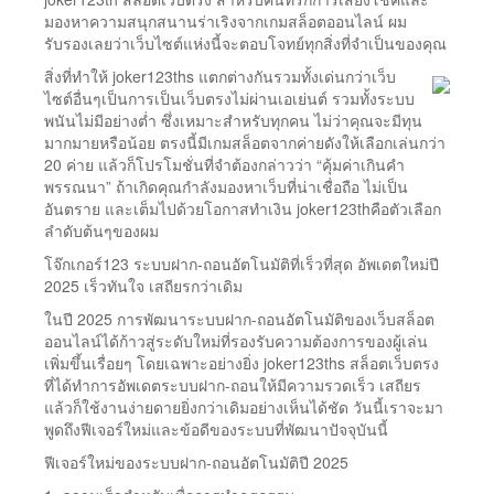
มองหาความสนุกสนานร่าเริงจากเกมสล็อตออนไลน์ ผม
รับรองเลยว่าเว็บไซต์แห่งนี้จะตอบโจทย์ทุกสิ่งที่จำเป็นของคุณ
สิ่งที่ทำให้ joker123ths แตกต่างกันรวมทั้งเด่นกว่าเว็บ
ไซต์อื่นๆเป็นการเป็นเว็บตรงไม่ผ่านเอเย่นต์ รวมทั้งระบบ
พนันไม่มีอย่างต่ำ ซึ่งเหมาะสำหรับทุกคน ไม่ว่าคุณจะมีทุน
มากมายหรือน้อย ตรงนี้มีเกมสล็อตจากค่ายดังให้เลือกเล่นกว่า
20 ค่าย แล้วก็โปรโมชั่นที่จำต้องกล่าวว่า “คุ้มค่าเกินคำ
พรรณนา” ถ้าเกิดคุณกำลังมองหาเว็บที่น่าเชื่อถือ ไม่เป็น
อันตราย และเต็มไปด้วยโอกาสทำเงิน joker123thคือตัวเลือก
ลำดับต้นๆของผม
โจ๊กเกอร์123 ระบบฝาก-ถอนอัตโนมัติที่เร็วที่สุด อัพเดตใหม่ปี
2025 เร็วทันใจ เสถียรกว่าเดิม
ในปี 2025 การพัฒนาระบบฝาก-ถอนอัตโนมัติของเว็บสล็อต
ออนไลน์ได้ก้าวสู่ระดับใหม่ที่รองรับความต้องการของผู้เล่น
เพิ่มขึ้นเรื่อยๆ โดยเฉพาะอย่างยิ่ง joker123ths สล็อตเว็บตรง
ที่ได้ทำการอัพเดตระบบฝาก-ถอนให้มีความรวดเร็ว เสถียร
แล้วก็ใช้งานง่ายดายยิ่งกว่าเดิมอย่างเห็นได้ชัด วันนี้เราจะมา
พูดถึงฟีเจอร์ใหม่และข้อดีของระบบที่พัฒนาปัจจุบันนี้
ฟีเจอร์ใหม่ของระบบฝาก-ถอนอัตโนมัติปี 2025