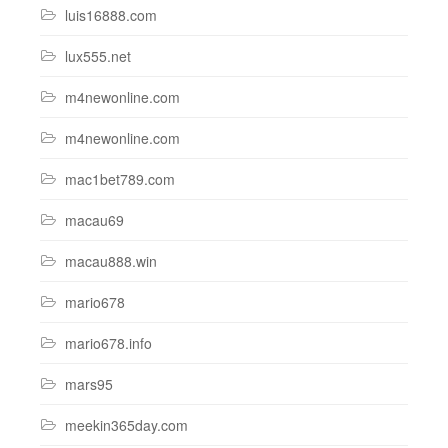
luis16888.com
lux555.net
m4newonline.com
m4newonline.com
mac1bet789.com
macau69
macau888.win
mario678
mario678.info
mars95
meekin365day.com