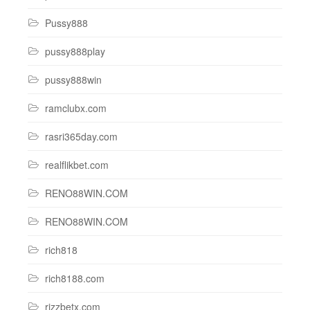
Pussy888
pussy888play
pussy888win
ramclubx.com
rasri365day.com
realflikbet.com
RENO88WIN.COM
RENO88WIN.COM
rich818
rich8188.com
rizzbetx.com