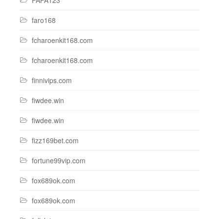
FAFA123
faro168
fcharoenkit168.com
fcharoenkit168.com
finnivips.com
fiwdee.win
fiwdee.win
fizz169bet.com
fortune99vip.com
fox689ok.com
fox689ok.com