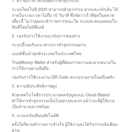
1. ความเร็วสำหรับเพื่อการทำธุรกรรม
ระบบใหม่ในปี 2025 สามารถทำธุรกรรม ฝากและเบิกเงิน ได้
ภายในระยะเวลาไม่ถึง 10 วินาที ซึ่งจัดว่าเร็วที่สุดในตลาด
เดี๋ยวนี้ ไม่ว่าคุณจะทำรายการขณะใด ระบบจะสนองตอบใน
ทันทีโดยไม่มีดีเลย์
2. รองรับการใช้งานนานัปการช่องทาง
ระบบนี้รองรับแนวทางการทำธุรกรรมผ่าน:
แบงค์ชั้นนำทุกหัวระแหงในประเทศไทย
TrueMoney Wallet สำหรับผู้ที่ต้องการความสะดวกสบายใน
การใช้งานผ่านมือถือ
รองรับการใช้แรงงาน QR Code สแกนจ่ายง่ายในหนึ่งคลิก
3. ความมีประสิทธิภาพสูง
ด้วยเทคโนโลยีการประมวลผลข้อมูลแบบ Cloud-Based
ทำให้การทำธุรกรรมเป็นไปอย่างสะดวก แม้ว่าจะมีผู้ใช้งาน
เป็นจำนวนมากพร้อม
4. ระบบแจ้งเตือนอัตโนมัติ
ครั้งใดก็ตามทำรายการสำเร็จ ผู้ใช้งานจะได้รับการแจ้งเตือน
ผ่าน: