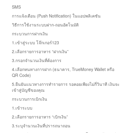
SMS
การแจ้งเตือน (Push Notification) ในแอปพลิเคชัน
วิธีการใช้งานระบบฝาก-ถอนอัตโนมัติ
กระบวนการฝากเงิน
1.เข้าสู่ระบบ โจ๊กเกอร์123
2.เลือกรายการอาหาร “ฝากเงิน”
3.กรอกจำนวนเงินที่ต้องการ
4.เลือกหนทางการฝาก (ธนาคาร, TrueMoney Wallet หรือ
QR Code)
5.ยืนยันแนวทางการทำรายการ รอคอยเพียงไม่กี่วินาที เงินจะ
เข้าสู่บัญชีของคุณ
กระบวนการเบิกเงิน
1.เข้าระบบ
2.เลือกรายการอาหาร “เบิกเงิน”
3.ระบุจำนวนเงินที่ปรารถนาถอน