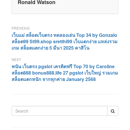
Ronald Watson
แนะแนว
เว็บแม่ สล็อตเว็บตรง ทดลองเล่น Top 34 by Gonzalo
เรื่อง
สล็อต99 St99.shop sretthi99 เว็บแตกง่าย แหล่งรวม
เกม สล็อตแตกง่าย 5 มีนา 2025 คาสิโน
พนัน เว็บตรง pgslot เครดิตฟรี Top 70 by Caroline
สล็อต888 bonus888.life 27 pgslot เว็บใหญ่ รวมเกม
สล็อตแตกหนัก จากทุกค่าย January 2568
Search
for: