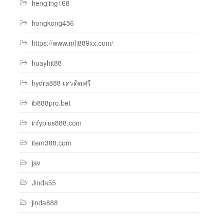
hengjing168
hongkong456
https://www.mfj889xx.com/
huayhit88
hydra888 เครดิตฟรี
ib888pro.bet
infyplus888.com
item388.com
jav
Jinda55
jinda888