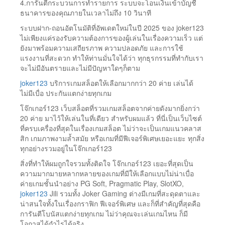
4.การันตีกระบวนการทำรายการ ระบบจะโอนเงินเข้าบัญชี
ธนาคารของคุณภายในเวลาไม่ถึง 10 วินาที
ระบบฝาก-ถอนอัตโนมัติที่อัพเดตใหม่ในปี 2025 ของ joker123
ไม่เพียงแค่รองรับความต้องการของผู้เล่นในเรื่องความเร็ว แต่
ยังมาพร้อมความเสถียรภาพ ความปลอดภัย และการใช้
แรงงานที่สะดวก ทำให้ท่านมั่นใจได้ว่า ทุกธุรกรรมที่ทำกับเรา
จะไม่มีอันตรายและไม่มีปัญหาใดๆก็ตาม
joker123
บริการเกมสล็อตให้เลือกมากกว่า 20 ค่าย เล่นได้
ไม่มีเบื่อ ประกันแตกง่ายทุกเกม
โจ๊กเกอร์123 เว็บสล็อตที่รวมเกมสล็อตจากค่ายดังมากยิ่งกว่า
20 ค่าย มาไว้ให้เล่นในที่เดียว สำหรับผมแล้ว ที่นี่เป็นเว็บไซต์
ที่ครบเครื่องที่สุดในเรื่องเกมสล็อต ไม่ว่าจะเป็นเกมแนวคลาส
สิก เกมภาพงามล้ำสมัย หรือเกมที่มีฟีเจอร์พิเศษเยอะแยะ ทุกสิ่ง
ทุกอย่างรวมอยู่ในโจ๊กเกอร์123
สิ่งที่ทำให้ผมถูกใจรวมทั้งติดใจ โจ๊กเกอร์123 เยอะที่สุดเป็น
ความมากมายหลากหลายของเกมที่มีให้เลือกแบบไม่น่าเบื่อ
ค่ายเกมชั้นนำอย่าง PG Soft, Pragmatic Play, SlotXO,
joker123
Jili รวมทั้ง Joker Gaming ต่างมีเกมที่สะดุดตาและ
น่าสนใจทั้งในเรื่องกราฟิก ฟีเจอร์พิเศษ และก็ที่สำคัญที่สุดคือ
การันตีโบนัสแตกง่ายทุกเกม ไม่ว่าคุณจะเล่นเกมไหน ก็มี
โอกาสได้กำไรได้จริง