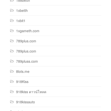
188betth
1xbetth
1xbit1
1xgameth.com
789plus.com
789plus.com
789pluss.com
8lots.me
918Kiss
918kiss ดาวน์โหลด
918kissauto