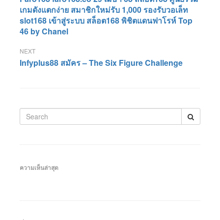
เรื่อง
เกมดังแตกง่าย สมาชิกใหม่รับ 1,000 รองรับวอเล็ท
slot168 เข้าสู่ระบบ สล็อต168 พิชิตแดนฟาโรห์ Top
46 by Chanel
Infyplus88 สมัคร – The Six Figure Challenge
Search
for:
ความเห็นล่าสุด