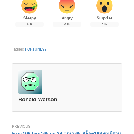
Sleepy
Angry
Surprise
0
%
0
%
0
%
Tagged
FORTUNE99
Ronald Watson
แนะแนว
Faro168 faro168.co 29 เมษา 68 สล็อต168 ศูนย์รวม