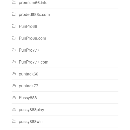
premium66.info
proded888x.com
PunPro66
PunPro66.com
PunPro777
PunPro777.com
puntaek66
puntaek77
Pussy888
pussy888play
pussy888win