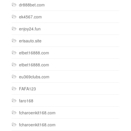
dr888bet.com
ek4567.com
enjoy24.fun
erisauto.site
etbet16888.com
etbet16888.com
eu369clubs.com
FAFA123
faro168
fcharoenkit168.com
fcharoenkit168.com