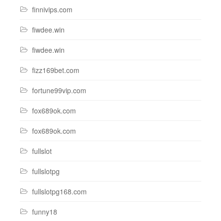
finnivips.com
fiwdee.win
fiwdee.win
fizz169bet.com
fortune99vip.com
fox689ok.com
fox689ok.com
fullslot
fullslotpg
fullslotpg168.com
funny18