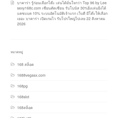
บาคาร่า รู้ก่อนเลือกโต๊ะ เล่นได้มั่นใจกว่า Top 96 by Lee
sexy168c.com เซียนตัดเซียน รับโบนัส 30%ยิ่งเล่นยิ่งได้
แคชแบค 10% ระบบอัตโนมัติเจ้าแรก เว็บดี มีโต๊ะให้เลือก
เยอะ บาคาร่า เปิดเกมไว รับโปรใหญ่ไปเลย 22 สิงหาคม
2026
หมวดหมู่
168 สล็อต
1688vegasx.com
168pg
168slot
168สล็อต