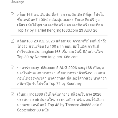
เรื่องล่าสุด
สล็อต168 เกมเดิมพัน ที่สร้างความบันเทิง ดีที่สุด โปรโม
ชั่นเครดิตฟรี 100% กล่องสุ่มเฮงเฮง รับเครดิตฟรี ยูส
เดียว เล่นได้ทุกเกม เครดิตฟรี แจก เครดิตฟรี เยอะที่สุด
Top 17 by Harriet hengjing168d.com 23 AUG 26
สล็อต168 20 ก.ย. 2026 สล็อต168 ความพรีเมียมที่เข้าถึง
ได้จริง ชวนเพื่อนรับ 100 ฝาก-ถอน อัตโนมัติ การันตี
กำไรหลักแสน tangtem168 เริ่มก่อนวันนี้ มีลุ้นก่อนใคร
Top 89 by Noreen tangtem168e.com
บาคาร่า sexy168c.com 5 AUG 2026 sexy168 เปิดมุม
มองใหม่ของเกมบาคาร่า เซียนบาคาร่าตัวจริงรับ 3 แสน
ถอนได้จริงทุกเวลา บาคาร่าสด ดีลเลอร์สาวสวย บาคาร่า
สมัครปุ๊บ รับโปรปั๊บ Top 74 by Kourtney
เว็บแม่ jinda888 เว็บไซต์แตกง่าย สล็อตเว็บตรง 2026
ประสบการณ์เล่นยุคใหม่ ระบบเสถียร พร้อมเกมให้เลือก
มากมาย เครดิตฟรี Top 42 by Therese Jin888.asia 9
September 69 พนัน