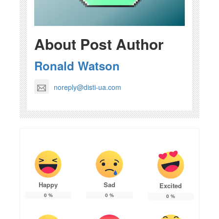
About Post Author
Ronald Watson
noreply@disti-ua.com
Happy
Sad
Excited
0
%
0
%
0
%