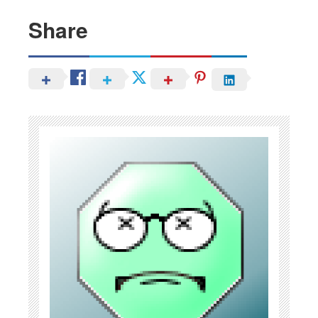
Share