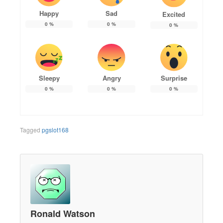
Happy
Sad
Excited
0
%
0
%
0
%
Sleepy
Angry
Surprise
0
%
0
%
0
%
Tagged
pgslot168
Ronald Watson