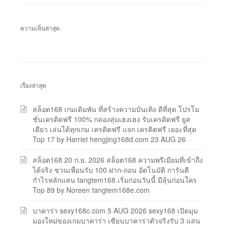
ความเห็นล่าสุด
เรื่องล่าสุด
สล็อต168 เกมเดิมพัน ที่สร้างความบันเทิง ดีที่สุด โปรโม
ชั่นเครดิตฟรี 100% กล่องสุ่มเฮงเฮง รับเครดิตฟรี ยูส
เดียว เล่นได้ทุกเกม เครดิตฟรี แจก เครดิตฟรี เยอะที่สุด
Top 17 by Harriet hengjing168d.com 23 AUG 26
สล็อต168 20 ก.ย. 2026 สล็อต168 ความพรีเมียมที่เข้าถึง
ได้จริง ชวนเพื่อนรับ 100 ฝาก-ถอน อัตโนมัติ การันตี
กำไรหลักแสน tangtem168 เริ่มก่อนวันนี้ มีลุ้นก่อนใคร
Top 89 by Noreen tangtem168e.com
บาคาร่า sexy168c.com 5 AUG 2026 sexy168 เปิดมุม
มองใหม่ของเกมบาคาร่า เซียนบาคาร่าตัวจริงรับ 3 แสน