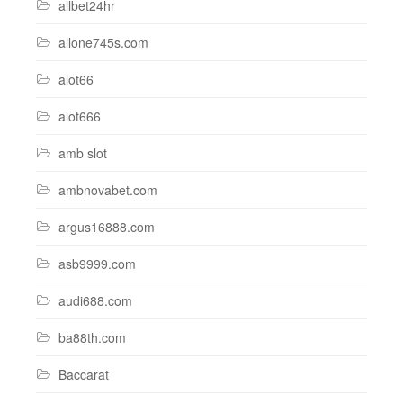
allbet24hr
allone745s.com
alot66
alot666
amb slot
ambnovabet.com
argus16888.com
asb9999.com
audi688.com
ba88th.com
Baccarat