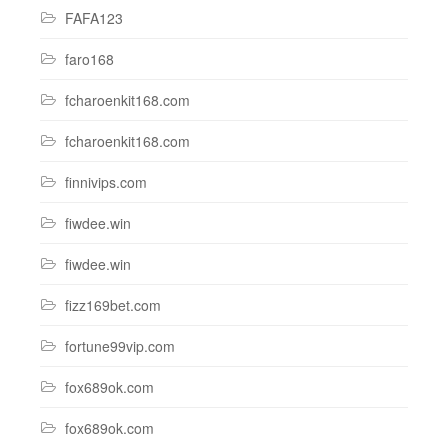
FAFA123
faro168
fcharoenkit168.com
fcharoenkit168.com
finnivips.com
fiwdee.win
fiwdee.win
fizz169bet.com
fortune99vip.com
fox689ok.com
fox689ok.com