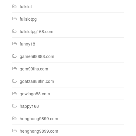
fullslot
fullslotpg
fullslotpg168.com
funny18
gamehit8888.com
gem99ths.com
goatza888fin.com
gowingo88.com
happy168
hengheng9899.com
hengheng9899.com