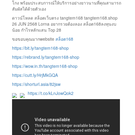
โกง พร้อมประสบการณ์ให้บริการอย่างยาวนานที่คุณสามารถ
สัมผัสได้ด้วยตัวเอง
ดาวน์โหลด สล็อตเว็บตรง tangtem168 tangtem168.shop
26 JUN 2568 Lorna อยากรวยต้องลอง สล็อต168ลงทุนงบ
น้อย กำไรหลักแสน Top 28
ขอขอบคุณมากwebsite
สล็อต168
https://bit.ly/tangtem168-shop
https://rebrand.ly/tangtem168-shop
https://wow.in.th/tangtem168-shop
https://cutt.ly/HrjMkGQA
https://shorturl.asia/82jsw
https://t.co/kLnJowQok2