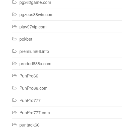
pgx62game.com
pgzeus88win.com
play97vip.com
pokbet
premium66.info
proded888x.com
PunPro66
PunPro66.com
PunPro777
PunPro777.com
puntaek66