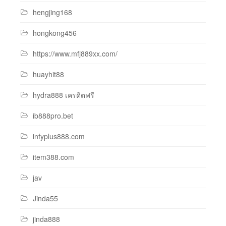
hengjing168
hongkong456
https://www.mfj889xx.com/
huayhit88
hydra888 เครดิตฟรี
ib888pro.bet
infyplus888.com
item388.com
jav
Jinda55
jinda888