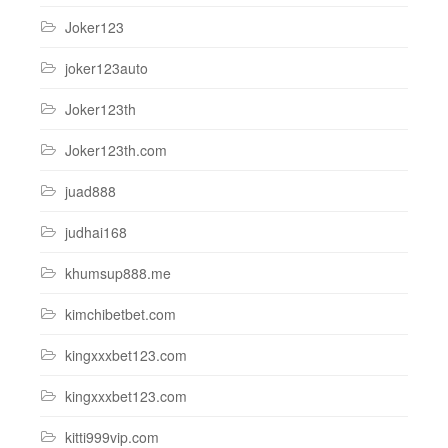
Joker123
joker123auto
Joker123th
Joker123th.com
juad888
judhai168
khumsup888.me
kimchibetbet.com
kingxxxbet123.com
kingxxxbet123.com
kitti999vip.com