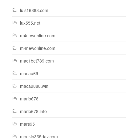
luis16888.com
lux555.net
m4newonline.com
m4newonline.com
mac1bet789.com
macau69
macau888.win
mario678
mario678.info
mars95
meekin365day.com