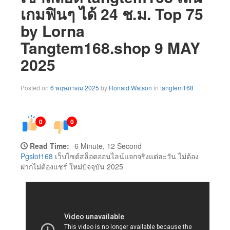
เกมฟินๆ ได้ 24 ช.ม. Top 75
by Lorna
Tangtem168.shop 9 MAY
2025
Posted on
6 พฤษภาคม 2025
by
Ronald Watson
in
tangtem168
0
0
Read Time:
6 Minute, 12 Second
Pgslot168
เว็บไซต์สล็อตออนไลน์แจกจริงแต่ละวัน ไม่ต้อง
ฝากไม่ต้องแชร์ ใหม่ปัจจุบัน 2025