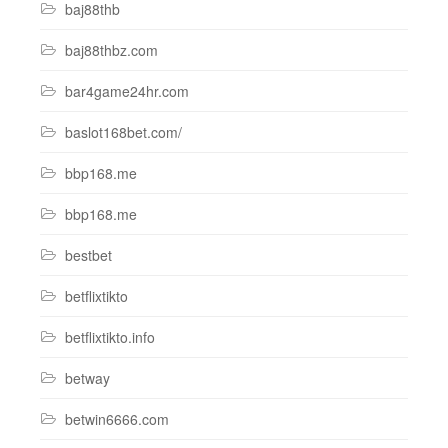
baj88thb
baj88thbz.com
bar4game24hr.com
baslot168bet.com/
bbp168.me
bbp168.me
bestbet
betflixtikto
betflixtikto.info
betway
betwin6666.com