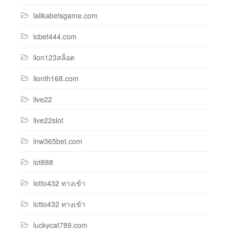
lalikabetsgame.com
lcbet444.com
lion123สล็อต
lionth168.com
live22
live22slot
lnw365bet.com
lot888
lotto432 ทางเข้า
lotto432 ทางเข้า
luckycat789.com