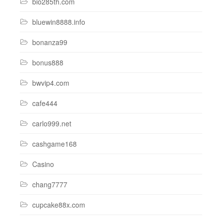
bio285th.com
bluewin8888.info
bonanza99
bonus888
bwvip4.com
cafe444
carlo999.net
cashgame168
Casino
chang7777
cupcake88x.com