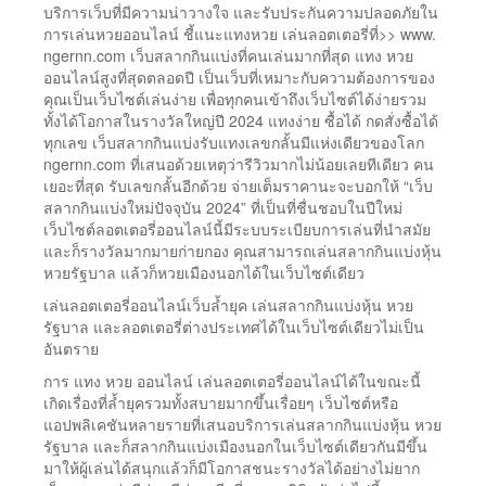
บริการเว็บที่มีความน่าวางใจ และรับประกันความปลอดภัยใน
การเล่นหวยออนไลน์ ชี้แนะแทงหวย เล่นลอตเตอรี่ที่>> www.
ngernn.com เว็บสลากกินแบ่งที่คนเล่นมากที่สุด แทง หวย
ออนไลน์สูงที่สุดตลอดปี เป็นเว็บที่เหมาะกับความต้องการของ
คุณเป็นเว็บไซต์เล่นง่าย เพื่อทุกคนเข้าถึงเว็บไซต์ได้ง่ายรวม
ทั้งได้โอกาสในรางวัลใหญ่ปี 2024 แทงง่าย ซื้อได้ กดสั่งซื้อได้
ทุกเลข เว็บสลากกินแบ่งรับแทงเลขกลั้นมีแห่งเดียวของโลก
ngernn.com ที่เสนอด้วยเหตุว่ารีวิวมากไม่น้อยเลยทีเดียว คน
เยอะที่สุด รับเลขกลั้นอีกด้วย จ่ายเต็มราคานะจะบอกให้ “เว็บ
สลากกินแบ่งใหม่ปัจจุบัน 2024” ที่เป็นที่ชื่นชอบในปีใหม่
เว็บไซต์ลอตเตอรี่ออนไลน์นี้มีระบบระเบียบการเล่นที่นำสมัย
และก็รางวัลมากมายก่ายกอง คุณสามารถเล่นสลากกินแบ่งหุ้น
หวยรัฐบาล แล้วก็หวยเมืองนอกได้ในเว็บไซต์เดียว
เล่นลอตเตอรี่ออนไลน์เว็บล้ำยุค เล่นสลากกินแบ่งหุ้น หวย
รัฐบาล และลอตเตอรี่ต่างประเทศได้ในเว็บไซต์เดียวไม่เป็น
อันตราย
การ แทง หวย ออนไลน์ เล่นลอตเตอรี่ออนไลน์ได้ในขณะนี้
เกิดเรื่องที่ล้ำยุครวมทั้งสบายมากขึ้นเรื่อยๆ เว็บไซต์หรือ
แอปพลิเคชันหลายรายที่เสนอบริการเล่นสลากกินแบ่งหุ้น หวย
รัฐบาล และก็สลากกินแบ่งเมืองนอกในเว็บไซต์เดียวกันมีขึ้น
มาให้ผู้เล่นได้สนุกแล้วก็มีโอกาสชนะรางวัลได้อย่างไม่ยาก