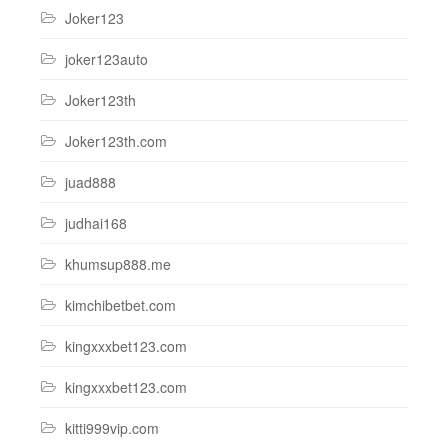
Joker123
joker123auto
Joker123th
Joker123th.com
juad888
judhai168
khumsup888.me
kimchibetbet.com
kingxxxbet123.com
kingxxxbet123.com
kitti999vip.com