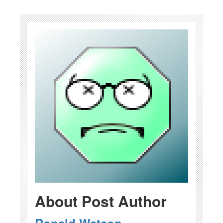
About Post Author