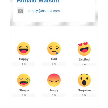
Ronald Watson
noreply@disti-ua.com
Happy
Sad
Excited
0
%
0
%
0
%
Sleepy
Angry
Surprise
0
%
0
%
0
%