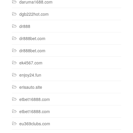
daruma1688.com
dgb222hot.com
dr888
dr888bet.com
dr888bet.com
ek4567.com
enjoy24.fun
erisauto.site
etbet16888.com
etbet16888.com
eu369clubs.com