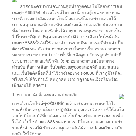
สวัสดีนะครับท่านคนอ่านสุดที่รักทุกคน! ในโลกที่การเล่น
เกมพุซซี่888ที่กำลังรุ่งโรจน์ในขณะนี้ ท่านผู้เล่นหลายๆท่าน
บางทีอาจจะกำลังมองหาเว็บสล็อตเล่นที่ไม่เฉพาะแต่จะให้
ความสนุกสนานเพียงแค่นั้น แต่ยังจะต้องปลอดภัย มั่นคง รวม
ทั้งสามารถให้ความเชื่อมั่นได้ว่าทุกการลงทุนของท่านจะเป็น
ไปในทางที่คุ้มค่าที่สุด ผมตระหนักดีว่าการเลือกเว็บไซต์เล่น
เกมพุซซี่888นั้นไม่ใช้ว่าจะง่าย เพราะมีหลายเหตุที่ท่านจำเป็น
ต้องตรึกตรอง ดังเช่น ความน่าวางใจของเว็บ ความมากมาย
หลากหลายของเกม โปรโมชั่นที่น่าดึงดูด บริการลูกค้า แล้วก็
ระบบการฝากถอนที่เร็วทันใจ ผมอยากจะมาแชร์แนวทาง
สำหรับเพื่อการเลือกเว็บไซต์pussy888สล็อตที่ดี และก็เสนอ
แนะเว็บไซต์สล็อตที่น่าไว้วางใจอย่าง slot888 ที่เราภูมิใจที่จะ
พรีเซ็นท์ให้กับท่านผู้เล่นทุกคน เรามาดูรายละเอียดไปพร้อม
เพียงกันได้เลยครับ
1. ความน่านับถือและความปลอดภัย
การเลือกเว็บไซต์พุซซี่888ที่ดีจะต้องเริ่มจากความน่าไว้ใจ
รวมทั้งมีมาตรฐานในการปฏิบัติงาน คุณควรวิเคราะห์ให้แน่ใจ
ว่าเว็บมีใบอนุมัติที่ถูกต้องและก็เป็นที่ยอมรับจากหน่วยงานเชื่อ
ใจได้ เว็บไซต์ puss888 ของพวกเรามีใบอนุญาตอย่างแม่นยำ
รวมทั้งสำรวจได้ รับรองว่าคุณจะเล่นได้อย่างปลอดภัยและมั่น
อกมั่นใจไร้กังวล