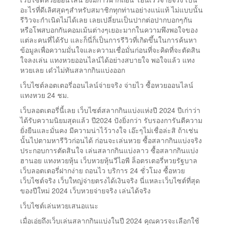
อะไรที่ดีเลิศสุดๆสำหรับสมาชิกทุกท่านอย่างแน่แท้ ไม่แบบนั้น
รีวิวจะกำเนิดไม่ได้เลย เลยเปลี่ยนเป็นปากต่อปากบอกๆกัน
หรือโพสบอกกันคอมเม้นต่างๆเยอะมากในความพึงพอใจของ
แต่ละคนที่ได้รับ และก็นี่ก็เป็นการรีวิวที่เกิดขึ้นในการค้นหา
ข้อมูลเพื่อความมั่นใจและความเชื่อมั่นก่อนที่จะคิดที่จะตัดสิน
ใจลงเล่น แทงหวยออนไลน์ได้อย่างสบายใจ พอใจแล้ว แทง
หวยเลย เด๋วไม่ทันสลากกินแบ่งออก
เว็บไซต์ลอตเตอรี่ออนไลน์จ่ายจริง จ่ายไว ซื้อหวยออนไลน์
แทงหวย 24 ชม.
เว็บลอตเตอรี่นี้เลย เว็บไซต์สลากกินแบ่งแห่งปี 2024 ปีเก่าว่า
ได้รับความนิยมสุดแล้ว ปี2024 ปังยิ่งกว่า รับรองการันตีความ
ยั่งยืนและมั่นคง มีความน่าไว้วางใจ เอ๊ะๆไม่เชื่อล่ะสิ ถ้าเช่น
นั้นไปตามหารีวิวก่อนได้ ก่อนจะเล่นหวย ซื้อสลากกินแบ่งจริง
ประกอบการตัดสินใจ เล่นสลากกินแบ่งลาว ซื้อสลากกินแบ่ง
ฮานอย แทงหวยหุ้น เว็บหวยหุ้นวีไอพี ล็อตรเตอรี่หวยรัฐบาล
เว็บลอตเตอรี่ฝากง่าย ถอนไว บริการ 24 ชั่วโมง ซื้อหวย
เว็บไซต์จริง เว็บใหญ่จ่ายตรงได้เงินจริง นี่แหละเว็บไซต์ที่สุด
ของปีใหม่ 2024 เว็บหวยจ่ายจริง เล่นได้จริง
เว็บไซต์เล่นหวยเสนอแนะ
เมื่อเอ่ยถึงเว็บเล่นสลากกินแบ่งในปี 2024 คุณควรจะเลือกใช้