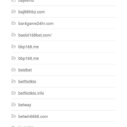
baj88thb
baj88thbz.com
bar4game24hr.com
baslot168bet.com/
bbp168.me
bbp168.me
bestbet
betflixtikto
betflixtikto.info
betway
betwin6666.com