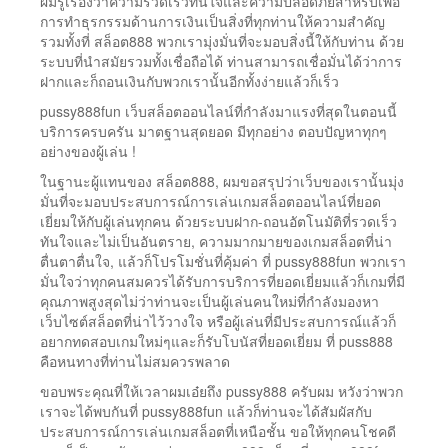
ผมรู้เรื่องว่าความรวดเร็วทันใจและความปลอดภัยสำหรับเพื่อ
การทำธุรกรรมด้านการเงินเป็นสิ่งที่ทุกท่านให้ความสำคัญ
รวมทั้งที่ สล็อต888 พวกเรามุ่งมั่นที่จะมอบสิ่งนี้ให้กับท่าน ด้วย
ระบบที่นำสมัยรวมทั้งเชื่อถือได้ ท่านสามารถเชื่อมั่นได้ว่าการ
ฝากและก็ถอนเงินกับพวกเรานั้นอีกทั้งง่ายแล้วก็เร็ว
pussy888fun เว็บสล็อตออนไลน์ที่กำลังมาแรงที่สุดในตอนนี้
บริการครบครัน มาตฐานสุดยอด มีทุกอย่าง ตอบปัญหาทุกๆ
อย่างของผู้เล่น !
ในฐานะผู้แทนของ สล็อต888, ผมขอสรุปว่าเว็บของเรานั้นมุ่ง
มั่นที่จะมอบประสบการณ์การเล่นเกมสล็อตออนไลน์ที่ยอด
เยี่ยมให้กับผู้เล่นทุกคน ด้วยระบบฝาก-ถอนอัตโนมัติที่รวดเร็ว
ทันใจและไม่เป็นอันตราย, ความมากมายของเกมสล็อตที่น่า
ตื่นตาตื่นใจ, แล้วก็โปรโมชั่นที่คุ้มค่า ที่ pussy888fun พวกเรา
มั่นใจว่าทุกคนสมควรได้รับการบริการที่ยอดเยี่ยมแล้วก็เกมที่มี
คุณภาพสูงสุดไม่ว่าท่านจะเป็นผู้เล่นคนใหม่ที่กำลังมองหา
เว็บไซต์สล็อตที่น่าไว้วางใจ หรือผู้เล่นที่มีประสบการณ์แล้วก็
อยากทดสอบเกมใหม่ๆและก็รับโบนัสที่ยอดเยี่ยม ที่ puss888
คือหนทางที่ท่านไม่สมควรพลาด
ขอบพระคุณที่ให้เวลาผมเอ๋ยถึง pussy888 ครับผม หวังว่าพวก
เราจะได้พบกันที่ pussy888fun แล้วก็ท่านจะได้สัมผัสกับ
ประสบการณ์การเล่นเกมสล็อตที่เหนือชั้น ขอให้ทุกคนโชคดี