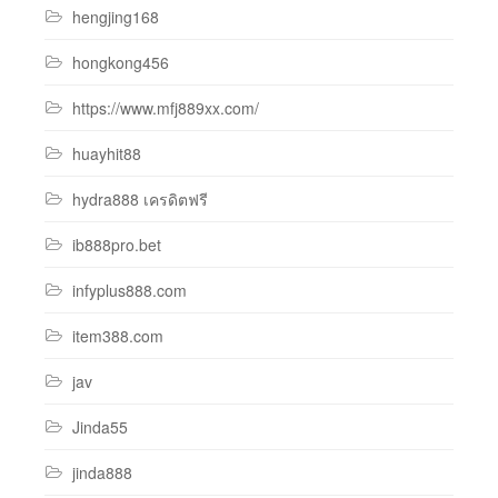
hengjing168
hongkong456
https://www.mfj889xx.com/
huayhit88
hydra888 เครดิตฟรี
ib888pro.bet
infyplus888.com
item388.com
jav
Jinda55
jinda888