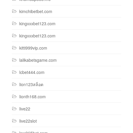
kimchibetbet.com
kingxxxbet123.com
kingxxxbet123.com
kitti999vip.com
lalikabetsgame.com
lcbet444.com
lion123สล็อต
lionth168.com
live22
live22slot