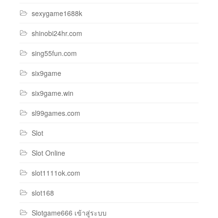
sexygame1688k
shinobi24hr.com
sing55fun.com
six9game
six9game.win
sl99games.com
Slot
Slot Online
slot1111ok.com
slot168
Slotgame666 เข้าสู่ระบบ