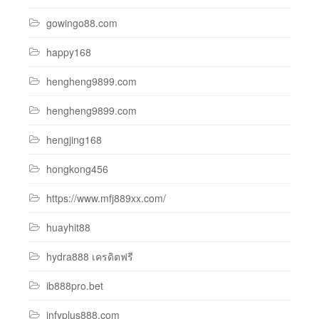
gowingo88.com
happy168
hengheng9899.com
hengheng9899.com
hengjing168
hongkong456
https://www.mfj889xx.com/
huayhit88
hydra888 เครดิตฟรี
ib888pro.bet
infyplus888.com