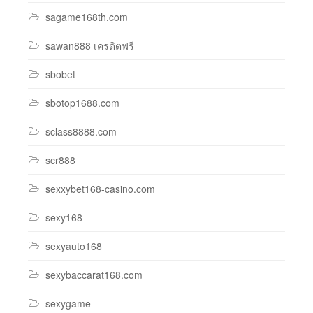
sagame168th.com
sawan888 เครดิตฟรี
sbobet
sbotop1688.com
sclass8888.com
scr888
sexxybet168-casino.com
sexy168
sexyauto168
sexybaccarat168.com
sexygame