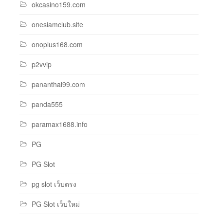
okcasino159.com
onesiamclub.site
onoplus168.com
p2vvip
pananthai99.com
panda555
paramax1688.info
PG
PG Slot
pg slot เว็บตรง
PG Slot เว็บใหม่