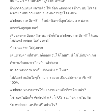
ยืนยัน OTP รวมทั้งเข้าสู่ระบบได้ทันที
ถ้าเกิดคุณเคยสมัครแล้ว ให้เลือก winhero เข้าระบบ ได้เลย
พร้อมเริ่มสนุกกับเกมประสิทธิภาพสูงโดยทันที
winhero เครดิตฟรี – โบนัสพิเศษที่คุณไม่สมควรพลาด
แจกจริงทุกยูสเซอร์
เพียงลงทะเบียนสมัครสมาชิกก็รับ winhero เครดิตฟรี ได้เลย
ไม่ต้องฝากก่อน ไม่ต้องแชร์
ข้อตกลงง่าย ไม่ยุ่งยาก
เล่นครบตามที่กำหนดก็ถอนเงินได้โดยทันที ใช้ได้กับทุกเกม
คำถามที่พบมากเกี่ยวกับ winhero
สมัคร winhero จำเป็นต้องเสียเงินไหม?
ไม่ต้องจ่ายเงินใดๆก็ตามการลงทะเบียนสมัครสมาชิกฟรี
100%
winhero รองรับการใช้แรงงานผ่านมือถือหรือเปล่า?
ใช่ รองรับอีกทั้ง Android แล้วก็ iOS รวมถึงทุกเครื่องมือ
รับ winhero เครดิตฟรี อย่างไร?