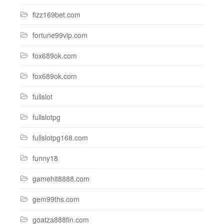
fizz169bet.com
fortune99vip.com
fox689ok.com
fox689ok.com
fullslot
fullslotpg
fullslotpg168.com
funny18
gamehit8888.com
gem99ths.com
goatza888fin.com