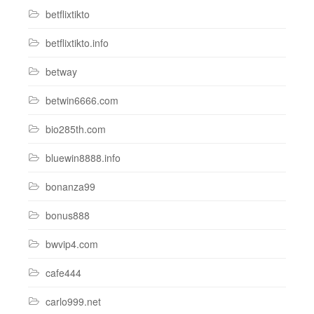
betflixtikto
betflixtikto.info
betway
betwin6666.com
bio285th.com
bluewin8888.info
bonanza99
bonus888
bwvip4.com
cafe444
carlo999.net