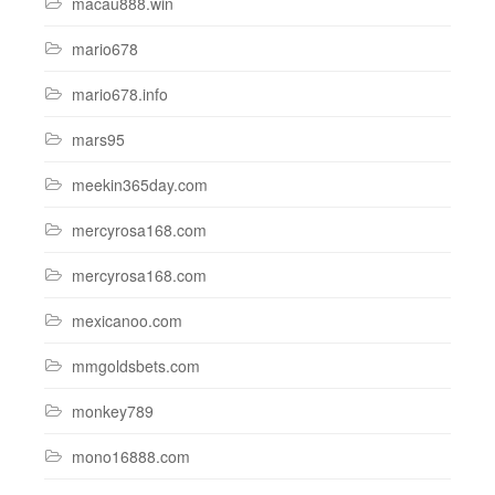
macau888.win
mario678
mario678.info
mars95
meekin365day.com
mercyrosa168.com
mercyrosa168.com
mexicanoo.com
mmgoldsbets.com
monkey789
mono16888.com