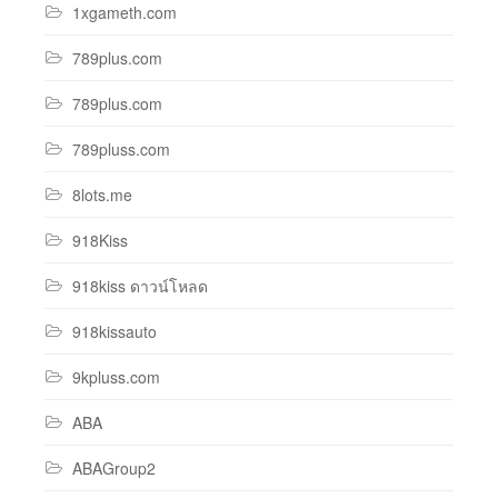
1xgameth.com
789plus.com
789plus.com
789pluss.com
8lots.me
918Kiss
918kiss ดาวน์โหลด
918kissauto
9kpluss.com
ABA
ABAGroup2