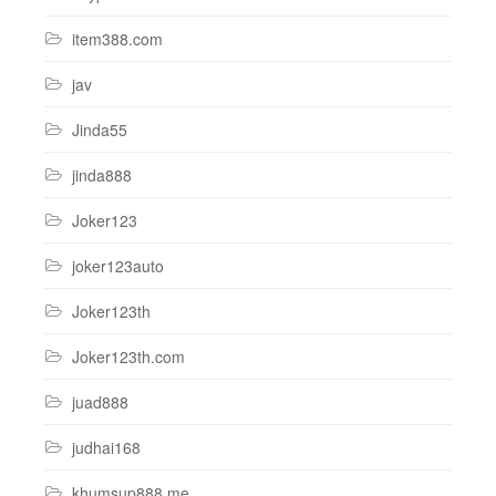
item388.com
jav
Jinda55
jinda888
Joker123
joker123auto
Joker123th
Joker123th.com
juad888
judhai168
khumsup888.me