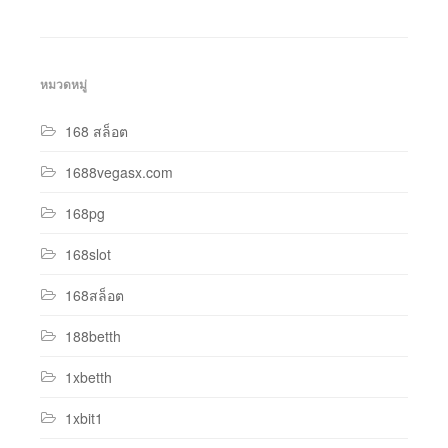
หมวดหมู่
168 สล็อต
1688vegasx.com
168pg
168slot
168สล็อต
188betth
1xbetth
1xbit1