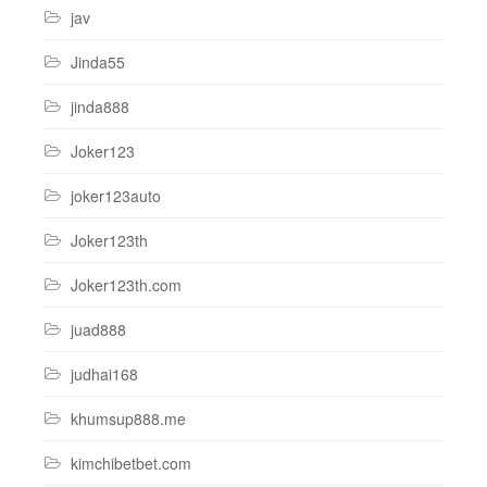
jav
Jinda55
jinda888
Joker123
joker123auto
Joker123th
Joker123th.com
juad888
judhai168
khumsup888.me
kimchibetbet.com