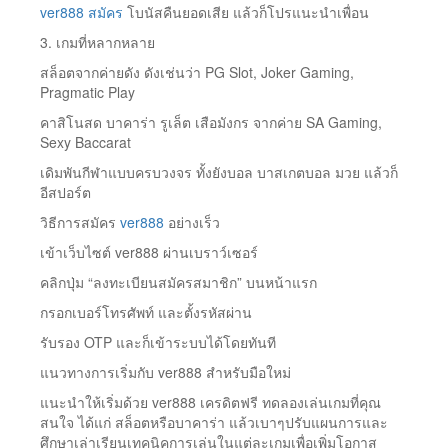
ver888 สมัคร
โบนัสคืนยอดเสีย แล้วก็โปรแนะนำเพื่อน
3. เกมที่หลากหลาย
สล็อตจากค่ายดัง ดังเช่นว่า PG Slot, Joker Gaming,
Pragmatic Play
คาสิโนสด บาคาร่า รูเล็ต เสือมังกร จากค่าย SA Gaming,
Sexy Baccarat
เดิมพันกีฬาแบบครบวงจร ทั้งยังบอล บาสเกตบอล มวย แล้วก็
อีสปอร์ต
วิธีการสมัคร
ver888
อย่างเร็ว
เข้าเว็บไซต์ ver888 ผ่านเบราว์เซอร์
คลิกปุ่ม “ลงทะเบียนสมัครสมาชิก” บนหน้าแรก
กรอกเบอร์โทรศัพท์ และตั้งรหัสผ่าน
รับรอง OTP และก็เข้าระบบได้โดยทันที
แนวทางการเริ่มกับ ver888 สำหรับมือใหม่
แนะนำให้เริ่มด้วย ver888 เครดิตฟรี ทดลองเล่นเกมที่คุณ
สนใจ ได้แก่ สล็อตหรือบาคาร่า แล้วเบาๆปรับแผนการและ
ศึกษาเล่าเรียนเทคนิคการเล่นในแต่ละเกมเพื่อเพิ่มโอกาส