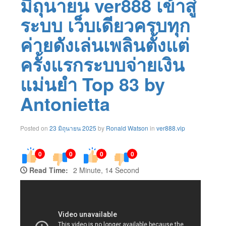
มิถุนายน ver888 เข้าสู่
ระบบ เว็บเดียวครบทุก
ค่ายดังเล่นเพลินตั้งแต่
ครั้งแรกระบบจ่ายเงิน
แม่นยำ Top 83 by
Antonietta
Posted on
23 มิถุนายน 2025
by
Ronald Watson
in
ver888.vip
0
0
0
0
Read Time:
2 Minute, 14 Second