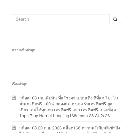
เครดิต
ฟรี
Search
for:
ความเห็นล่าสุด
เรื่องล่าสุด
สล็อต168 เกมเดิมพัน ที่สร้างความบันเทิง ดีที่สุด โปรโม
ชั่นเครดิตฟรี 100% กล่องสุ่มเฮงเฮง รับเครดิตฟรี ยูส
เดียว เล่นได้ทุกเกม เครดิตฟรี แจก เครดิตฟรี เยอะที่สุด
Top 17 by Harriet hengjing168d.com 23 AUG 26
สล็อต168 20 ก.ย. 2026 สล็อต168 ความพรีเมียมที่เข้าถึง