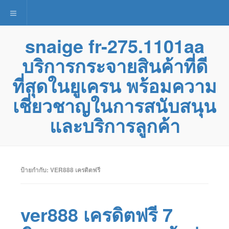
Toggle navigation
snaige fr-275.1101aa
บริการกระจายสินค้าที่ดี
ที่สุดในยูเครน พร้อมความ
เชี่ยวชาญในการสนับสนุน
และบริการลูกค้า
ป้ายกำกับ:
VER888 เครดิตฟรี
ver888 เครดิตฟรี 7