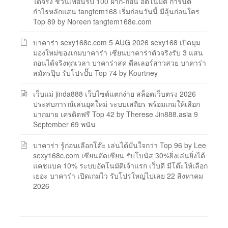
ได้จริง ชวนเพื่อนรับ 100 ฝาก-ถอน อัตโนมัติ การันตี
กำไรหลักแสน tangtem168 เริ่มก่อนวันนี้ มีลุ้นก่อนใคร
Top 89 by Noreen tangtem168e.com
บาคาร่า sexy168c.com 5 AUG 2026 sexy168 เปิดมุม
มองใหม่ของเกมบาคาร่า เซียนบาคาร่าตัวจริงรับ 3 แสน
ถอนได้จริงทุกเวลา บาคาร่าสด ดีลเลอร์สาวสวย บาคาร่า
สมัครปุ๊บ รับโปรปั๊บ Top 74 by Kourtney
เว็บแม่ jinda888 เว็บไซต์แตกง่าย สล็อตเว็บตรง 2026
ประสบการณ์เล่นยุคใหม่ ระบบเสถียร พร้อมเกมให้เลือก
มากมาย เครดิตฟรี Top 42 by Therese Jin888.asia 9
September 69 พนัน
บาคาร่า รู้ก่อนเลือกโต๊ะ เล่นได้มั่นใจกว่า Top 96 by Lee
sexy168c.com เซียนตัดเซียน รับโบนัส 30%ยิ่งเล่นยิ่งได้
แคชแบค 10% ระบบอัตโนมัติเจ้าแรก เว็บดี มีโต๊ะให้เลือก
เยอะ บาคาร่า เปิดเกมไว รับโปรใหญ่ไปเลย 22 สิงหาคม
2026