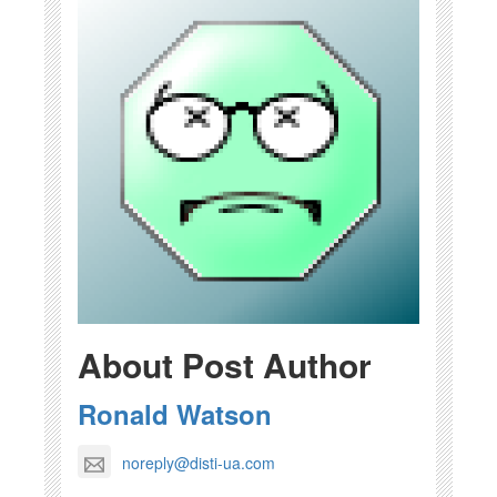
About Post Author
Ronald Watson
noreply@disti-ua.com