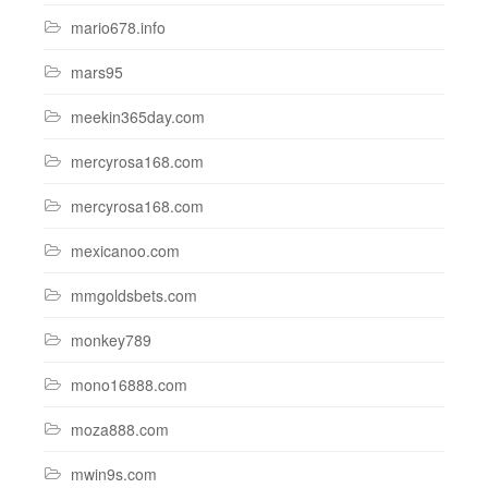
mario678.info
mars95
meekin365day.com
mercyrosa168.com
mercyrosa168.com
mexicanoo.com
mmgoldsbets.com
monkey789
mono16888.com
moza888.com
mwin9s.com