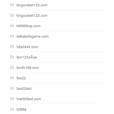
kingxxxbet123.com
kingxxxbet123.com
kitti999vip.com
lalikabetsgame.com
lcbet444.com
lion123สล็อต
lionth168.com
live22
live22slot
lnw365bet.com
lot888