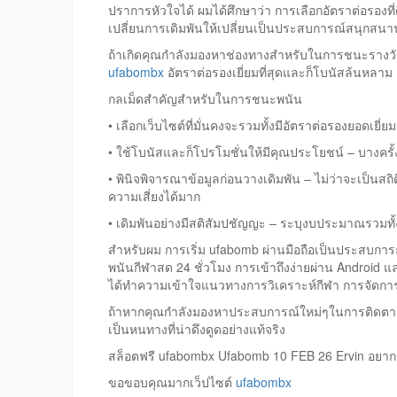
ปราการหัวใจได้ ผมได้ศึกษาว่า การเลือกอัตราต่อรองที่
เปลี่ยนการเดิมพันให้เปลี่ยนเป็นประสบการณ์สนุกสนา
ถ้าเกิดคุณกำลังมองหาช่องทางสำหรับในการชนะรางวัลให
ufabombx
อัตราต่อรองเยี่ยมที่สุดและก็โบนัสล้นหลาม 
กลเม็ดสำคัญสำหรับในการชนะพนัน
• เลือกเว็บไซต์ที่มั่นคงจะรวมทั้งมีอัตราต่อรองยอดเยี่
• ใช้โบนัสและก็โปรโมชั่นให้มีคุณประโยชน์ – บางครั
• พินิจพิจารณาข้อมูลก่อนวางเดิมพัน – ไม่ว่าจะเป็นสถิ
ความเสี่ยงได้มาก
• เดิมพันอย่างมีสติสัมปชัญญะ – ระบุงบประมาณรวมทั
สำหรับผม การเริ่ม ufabomb ผ่านมือถือเป็นประสบการณ์
พนันกีฬาสด 24 ชั่วโมง การเข้าถึงง่ายผ่าน Android 
ได้ทำความเข้าใจแนวทางการวิเคราะห์กีฬา การจัดการเ
ถ้าหากคุณกำลังมองหาประสบการณ์ใหม่ๆในการติดตามก
เป็นหนทางที่น่าดึงดูดอย่างแท้จริง
สล็อตฟรี ufabombx Ufabomb 10 FEB 26 Ervin อยาก
ขอขอบคุณมากเว็ปไซต์
ufabombx