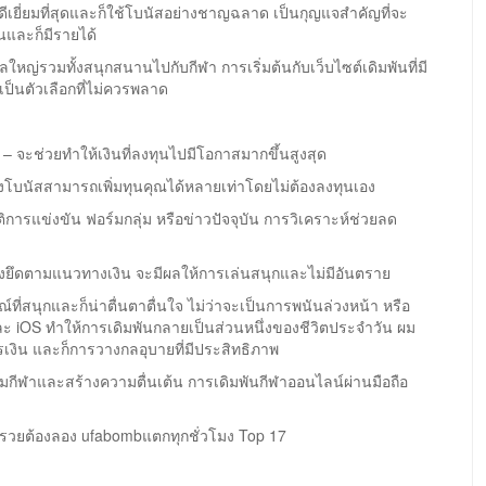
ดีเยี่ยมที่สุดและก็ใช้โบนัสอย่างชาญฉลาด เป็นกุญแจสำคัญที่จะ
นและก็มีรายได้
ญ่รวมทั้งสนุกสนานไปกับกีฬา การเริ่มต้นกับเว็บไซต์เดิมพันที่มี
เป็นตัวเลือกที่ไม่ควรพลาด
ยม – จะช่วยทำให้เงินที่ลงทุนไปมีโอกาสมากขึ้นสูงสุด
้งโบนัสสามารถเพิ่มทุนคุณได้หลายเท่าโดยไม่ต้องลงทุนเอง
ติการแข่งขัน ฟอร์มกลุ่ม หรือข่าวปัจจุบัน การวิเคราะห์ช่วยลด
้งยึดตามแนวทางเงิน จะมีผลให้การเล่นสนุกและไม่มีอันตราย
ที่สนุกและก็น่าตื่นตาตื่นใจ ไม่ว่าจะเป็นการพนันล่วงหน้า หรือ
และ iOS ทำให้การเดิมพันกลายเป็นส่วนหนึ่งของชีวิตประจำวัน ผม
งิน และก็การวางกลอุบายที่มีประสิทธิภาพ
ีฬาและสร้างความตื่นเต้น การเดิมพันกีฬาออนไลน์ผ่านมือถือ
รวยต้องลอง ufabombแตกทุกชั่วโมง Top 17