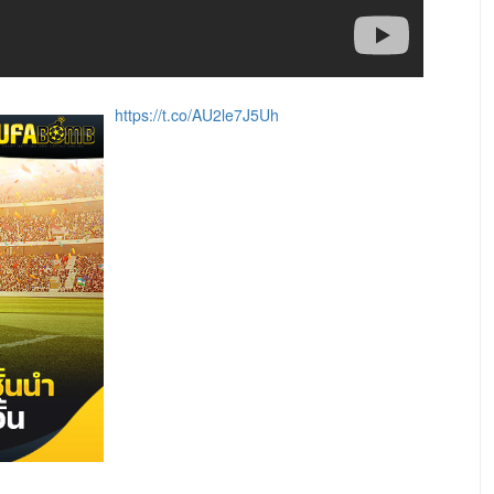
https://t.co/AU2le7J5Uh