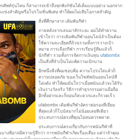
ศัพท์รุ่นไหน ก็สามารถเข้าถึงทุกฟังก์ชันได้เต็มแบบอย่าง นอกจาก
ีการแข่งสำคัญหรือโปรโมชั่นพิเศษ ทำให้ผมไม่เสียโอกาสสำคัญ
สิ่งที่ศึกษาจาก เดิมพันกีฬา
ภายหลังจากเล่นมาสักระยะ ผมได้ทำความ
เข้าใจว่า การเดิมพันกีฬาออนไลน์จำเป็นต้อง
ใช้ความละเอียดถี่ถ้วนรวมทั้งการวางเป้า
หมาย การเลือกกีฬา การเรียนรู้ทีมแล้วก็
นักกีฬา รวมทั้งการจัดการเงินทุน
ufabombx
เป็นสิ่งที่จำเป็นไม่แพ้ความเบิกบาน
อีกหนึ่งสิ่งที่ผมชอบคือ ความโปร่งใสแล้วก็
ความปลอดภัย ของเว็บไซต์พนันออนไลน์ที่
โด่งดัง ทำให้ผมมั่นใจว่าเมื่อพนันแล้วจะได้รับ
เงินรางวัลจริง วิธีการทำธุรกรรมผ่านมือถือ
อีกทั้งฝากและก็ถอนก็สะดวกและก็รวดเร็ว
ufabombx เดิมพันกีฬาอัตราต่อรองที่เยี่ยม
ที่สุดแล้วก็โบนัสมากไม่น้อยเลยทีเดียว
ประสบการณ์ตรงที่คุณไม่สมควรพลาด
ประสบการณ์ตรงเกี่ยวกับการพนันกีฬาที่
งทีอาจมีความรู้สึกว่า การพนันกีฬาเกิดเรื่องเสี่ยง แต่ว่าถ้าคุณ
ัดเต็ม ประสบการณ์นั้นสามารถเปลี่ยนเป็นความสนุกและจังหวะทำเงิน