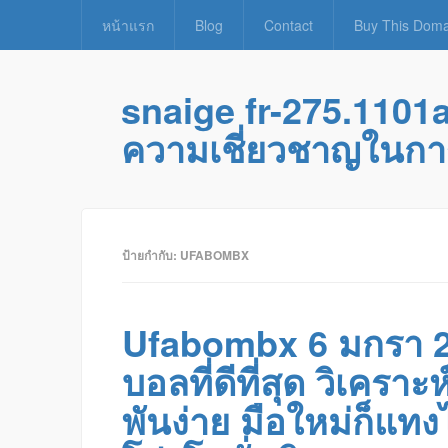
หน้าแรก
Blog
Contact
Buy This Doma
snaige fr-275.1101aa
ความเชี่ยวชาญในการ
ป้ายกำกับ:
UFABOMBX
Ufabombx 6 มกรา 26
บอลที่ดีที่สุด วิเครา
พันง่าย มือใหม่ก็แทงไ