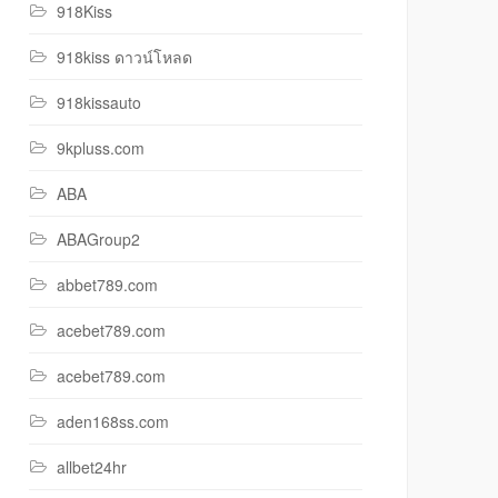
918Kiss
918kiss ดาวน์โหลด
918kissauto
9kpluss.com
ABA
ABAGroup2
abbet789.com
acebet789.com
acebet789.com
aden168ss.com
allbet24hr