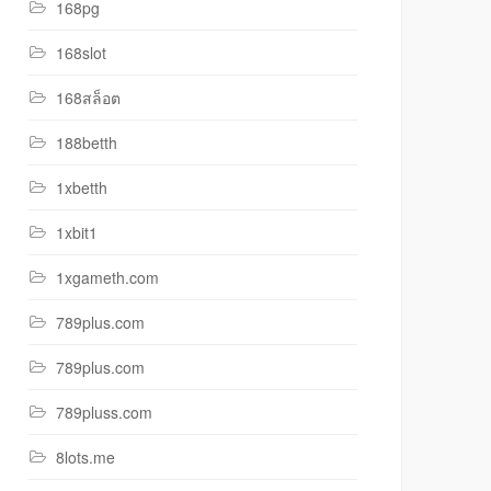
168pg
168slot
168สล็อต
188betth
1xbetth
1xbit1
1xgameth.com
789plus.com
789plus.com
789pluss.com
8lots.me