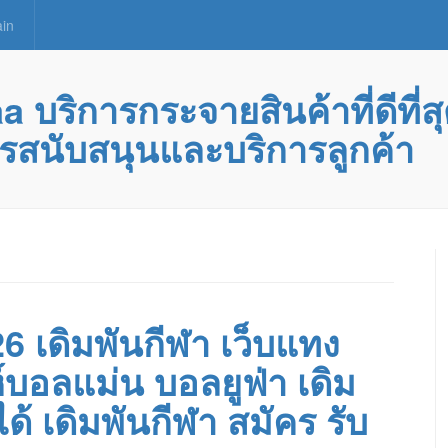
in
 บริการกระจายสินค้าที่ดีที่
สนับสนุนและบริการลูกค้า
 เดิมพันกีฬา เว็บแทง
ะห์บอลแม่น บอลยูฟ่า เดิม
ด้ เดิมพันกีฬา สมัคร รับ