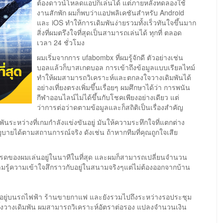
ต้องดาวน์โหลดแอปก็เล่นได้ แต่ภายหลังทดลองใช้
งานสักพัก ผมก็พบว่าแอปพลิเคชันสำหรับ Android
และ iOS ทำให้การเดิมพันง่ายรวมทั้งเร็วทันใจขึ้นมาก
สิ่งที่ผมตรึงใจที่สุดเป็นสามารถเล่นได้ ทุกที่ ตลอด
เวลา 24 ชั่วโมง
ผมเริ่มจากการ ufabombx ที่ผมรู้จักดี ตัวอย่างเช่น
บอลแล้วก็บาสเกตบอล การเข้าถึงข้อมูลแบบเรียลไทม์
ทำให้ผมสามารถวิเคราะห์และตกลงใจวางเดิมพันได้
อย่างเที่ยงตรงเพิ่มขึ้นเรื่อยๆ ผมศึกษาได้ว่า การพนัน
กีฬาออนไลน์ไม่ได้ขึ้นกับโชคเพียงอย่างเดียว แต่
ว่าการต่อว่าดตามข้อมูลและก็สถิติเป็นเรื่องสำคัญ
มพันระหว่างที่เกมกำลังแข่งขันอยู่ มันให้ความระทึกใจที่แตกต่าง
ายได้ตามสถานการณ์จริง ดังเช่น ถ้าหากทีมที่คุณถูกใจเสีย
ปรดของผมเล่นอยู่ในนาทีในที่สุด และผมก็สามารถเปลี่ยนจำนวน
ามรู้ความเข้าใจสึกราวกับอยู่ในสนามจริงๆแต่ไม่ต้องออกจากบ้าน
าจะอยู่บนรถไฟฟ้า ร้านขายกาแฟ และยังรวมไปถึงระหว่างรอประชุม
ทั้งวางเดิมพัน ผมสามารถวิเคราะห์อัตราต่อรอง แปลงจำนวนเงิน