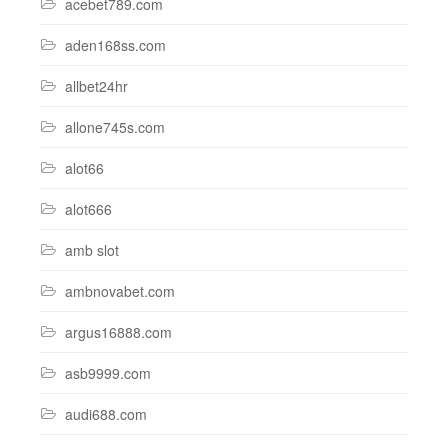
acebet789.com
aden168ss.com
allbet24hr
allone745s.com
alot66
alot666
amb slot
ambnovabet.com
argus16888.com
asb9999.com
audi688.com