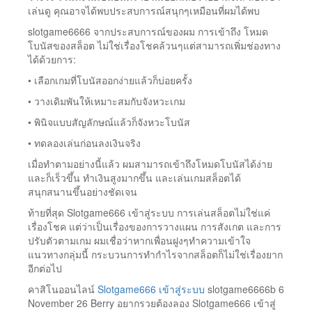
เล่นดู คุณอาจได้พบประสบการณ์สนุกๆเหมือนที่ผมได้พบ
slotgame6666 จากประสบการณ์ของผม การเข้าถึง โหมด
โบนัสของสล็อต ไม่ใช่เรื่องโชคล้วนๆแต่สามารถเพิ่มช่องทาง
ได้ด้วยการ:
• เลือกเกมที่โบนัสออกง่ายแล้วก็บ่อยครั้ง
• วางเดิมพันให้เหมาะสมกับจังหวะเกม
• พินิจแบบสัญลักษณ์แล้วก็จังหวะโบนัส
• ทดลองเล่นก่อนลงเงินจริง
เมื่อทำตามอย่างนี้แล้ว ผมสามารถเข้าถึงโหมดโบนัสได้ง่าย
และก็เร็วขึ้น ทำเงินสูงมากขึ้น และเล่นเกมสล็อตได้
สนุกสนานขึ้นอย่างชัดเจน
ท้ายที่สุด Slotgame666 เข้าสู่ระบบ การเล่นสล็อตไม่ใช่แค่
เรื่องโชค แต่ว่าเป็นเรื่องของการวางแผน การสังเกต และการ
ปรับตัวตามเกม ผมเชื่อว่าหากเพื่อนฝูงๆทำความเข้าใจ
แนวทางกลุ่มนี้ กระบวนการทำกำไรจากสล็อตก็ไม่ใช่เรื่องยาก
อีกต่อไป
คาสิโนออนไลน์
Slotgame666 เข้าสู่ระบบ
slotgame6666b 6
November 26 Berry อยากรวยต้องลอง Slotgame666 เข้าสู่