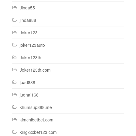
Jinda55
jinda888
Joker123
joker123auto
Joker123th
Joker123th.com
juad888
judhai168
khumsup888.me
kimchibetbet.com
kingxxxbet123.com