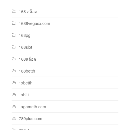
168 สล็อต
1688vegasx.com
168pg
168slot
168สล็อต
188betth
1xbetth
1xbit1
1xgameth.com
789plus.com