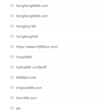
hengheng9899.com
hengheng9899.com
hengjing168
hongkong456
https://www.mfj889xx.com/
huayhit88
hydra888 เครดิตฟรี
ib888pro.bet
infyplus888.com
item388.com
jav