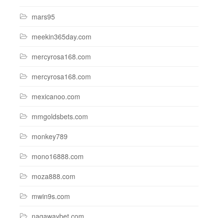
mars95
meekin365day.com
mercyrosa168.com
mercyrosa168.com
mexicanoo.com
mmgoldsbets.com
monkey789
mono16888.com
moza888.com
mwin9s.com
nagawaybet.com