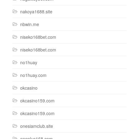
nakoya1688.site
nbwin.me
niseko168bet.com
niseko168bet.com
no1huay
no1huay.com
okcasino
okcasino159.com
okcasino159.com
onesiamclub.site
onoplus168.com