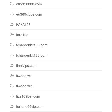
etbet16888.com
eu369clubs.com
FAFA123
faro168
fcharoenkit168.com
fcharoenkit168.com
finnivips.com
fiwdee.win
fiwdee.win
fizz169bet.com
fortune99vip.com