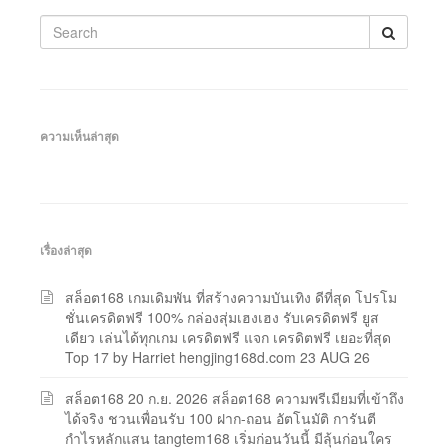
ระบบ
Search
for:
ความเห็นล่าสุด
เรื่องล่าสุด
สล็อต168 เกมเดิมพัน ที่สร้างความบันเทิง ดีที่สุด โปรโม
ชั่นเครดิตฟรี 100% กล่องสุ่มเฮงเฮง รับเครดิตฟรี ยูส
เดียว เล่นได้ทุกเกม เครดิตฟรี แจก เครดิตฟรี เยอะที่สุด
Top 17 by Harriet hengjing168d.com 23 AUG 26
สล็อต168 20 ก.ย. 2026 สล็อต168 ความพรีเมียมที่เข้าถึง
ได้จริง ชวนเพื่อนรับ 100 ฝาก-ถอน อัตโนมัติ การันตี
กำไรหลักแสน tangtem168 เริ่มก่อนวันนี้ มีลุ้นก่อนใคร