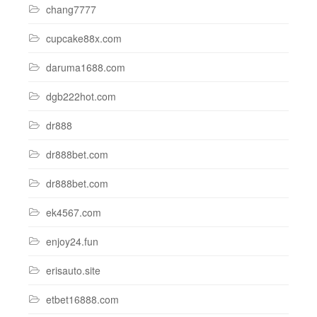
chang7777
cupcake88x.com
daruma1688.com
dgb222hot.com
dr888
dr888bet.com
dr888bet.com
ek4567.com
enjoy24.fun
erisauto.site
etbet16888.com