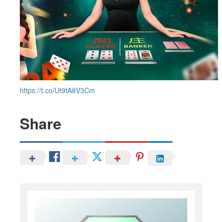
https://t.co/Ut9tA8V3Cm
Share