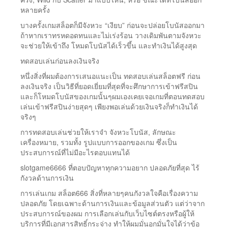
หลายครั้ง
บางครั้งเกมสล็อตก็มีจังหวะ “เงียบ” ก่อนจะปล่อยโบนัสออกมา
ถ้าหากเราทรหดอดทนและไม่เร่งร้อน วางเดิมพันตามจังหวะ
จะช่วยให้เข้าถึง โหมดโบนัสได้เร็วขึ้น และทำเงินได้สูงสุด
ทดสอบเล่นก่อนลงเงินจริง
หนึ่งสิ่งที่ผมต้องการเสนอแนะเป็น ทดสอบเล่นสล็อตฟรี ก่อน
ลงเงินจริง เป็นวิธีที่ยอดเยี่ยมที่สุดที่จะศึกษาการเข้าฟรีสปิน
และก็โหมดโบนัสของเกมนั้นๆผมเองเคยเจอเกมที่ตอนทดสอบ
เล่นเข้าฟรีสปินง่ายสุดๆ เพียงพอเล่นด้วยเงินจริงก็ทำเงินได้
จริงๆ
การทดสอบเล่นช่วยให้เราจำ จังหวะโบนัส, ลักษณะ
เครื่องหมาย, รวมทั้ง รูปแบบการออกของเกม ซึ่งเป็น
ประสบการณ์ที่ไม่มีอะไรตอบแทนได้
slotgame6666 ที่ตอบปัญหาทุกความอยาก ปลอดภัยที่สุด ไร้
กังวลด้านการเงิน
การเล่นเกม สล็อต666 สิ่งที่หลายๆคนกังวลใจคือเรื่องความ
ปลอดภัย โดยเฉพาะด้านการเงินและข้อมูลส่วนตัว แต่ว่าจาก
ประสบการณ์ของผม การเลือกเล่นกับเว็บไซต์ตรงหรือผู้ให้
บริการที่มีเอกสารสิทธิ์กระจ่าง ทำให้ผมมั่นอกมั่นใจได้ว่าข้อ