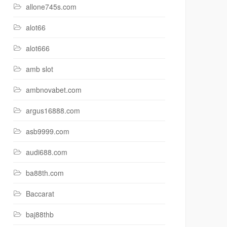
allone745s.com
alot66
alot666
amb slot
ambnovabet.com
argus16888.com
asb9999.com
audi688.com
ba88th.com
Baccarat
baj88thb