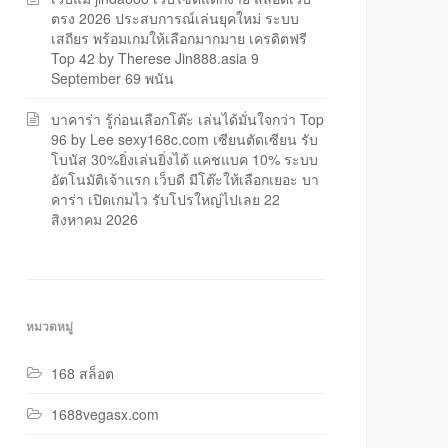
ตรง 2026 ประสบการณ์เล่นยุคใหม่ ระบบ
เสถียร พร้อมเกมให้เลือกมากมาย เครดิตฟรี
Top 42 by Therese Jin888.asia 9
September 69 พนัน
บาคาร่า รู้ก่อนเลือกโต๊ะ เล่นได้มั่นใจกว่า Top
96 by Lee sexy168c.com เซียนตัดเซียน รับ
โบนัส 30%ยิ่งเล่นยิ่งได้ แคชแบค 10% ระบบ
อัตโนมัติเจ้าแรก เว็บดี มีโต๊ะให้เลือกเยอะ บา
คาร่า เปิดเกมไว รับโปรใหญ่ไปเลย 22
สิงหาคม 2026
หมวดหมู่
168 สล็อต
1688vegasx.com