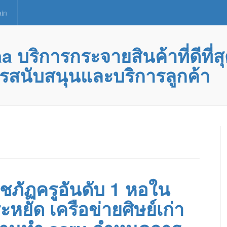
in
 บริการกระจายสินค้าที่ดีที่
สนับสนุนและบริการลูกค้า
ชภัฏครูอันดับ 1 หอใน
ยัด เครือข่ายศิษย์เก่า