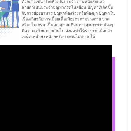
ตัวอย่างเช่น ปวดหัวเป็นประจำ อ่านหนังสือแล้ว
ลายตาเป็นประจำปัญหากรดไหลย้อน ปัญหาที่เกิดขึ้น
กับการย่อยอาหาร ปัญหาท้องร่วงหรือท้องผูก ปัญหาใน
เรื่องเกี่ยวกับการเมื่อยเนื้อเมื่อยตัวตามร่างกาย ปวด
ศรีษะไมเกรน เป็นสัญญาณเตือนทางสุขภาพว่าน้องๆ
มีความเครียดมากเกินไป ส่งผลทำให้ร่างกายเมื่อยล้า
เหน็ดเหนื่อย เหนื่อยหรือบางคนไม่สบายได้