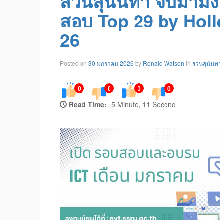
สวนสุนันทา จบมามี
สอบ Top 29 by Holl
26
Posted on
30 มกราคม 2026
by
Ronald Watson
in
สวนสุนันท
0
0
0
0
Read Time:
5 Minute, 11 Second