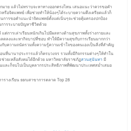
นักมากมาย แล้วไม่ทราบจะหาทางออกตรงไหน เสนอแนะว่าควรขอคำ
รัวหรือจิตแพทย์ เพื่อช่วยทำให้น้องๆได้ระบายความตึงเครียดแล้วก็
 ในการขอคำแนะนำจิตแพทย์ตั้งแต่เนิ่นๆจะช่วยคุ้มครองปกป้อง
ยในการระบายปัญหาชีวิตด้วย
งที่ดี แต่การเล่าเรียนหนักเกินไปมีผลทางด้านสุขภาพทั้งร่างกายและ
ียดลดลงและหากิจบาปที่ชอบ ทำให้มีความสุขกับการเรียนมากกว่า
กับความถนัดรวมทั้งความรู้ความเข้าใจของตนเองเป็นสิ่งที่สำคัญ
รสอนที่นานาประการแล้วก็ครบวงจร รวมทั้งมีกิจกรรมต่างๆให้ทำใน
รช่วยเหลือสังคมได้อีกด้วย มหาวิทยาลัยราชภัฏ
สวนสุนันทา
มี
รียนและก็จบไปเป็นบุคลากรประสิทธิภาพที่พัฒนาประเทศสม่ำเสมอ
ey ตารางเรียน ssruสาขาการตลาด Top 28