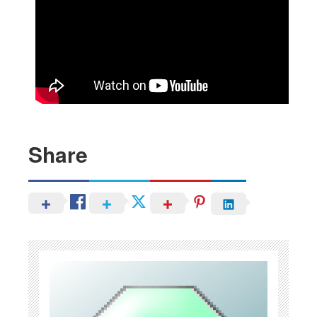
Share