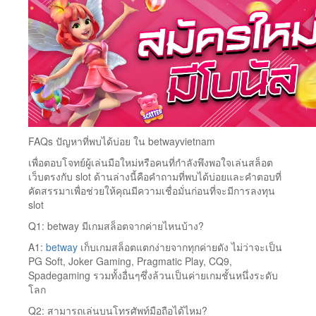
FAQs ปัญหาที่พบได้บ่อย ใน betwayvietnam
เพื่อตอบโจทย์ผู้เล่นมือใหม่หรือคนที่กำลังพึงพอใจเล่นสล็อต
เว็บตรงกับ slot ด้านล่างนี้คือคำถามที่พบได้บ่อยและคำตอบที่
คัดสรรมาเพื่อช่วยให้คุณมีความเชื่อมั่นก่อนที่จะมีการลงทุน
slot
Q1: betway มีเกมสล็อตจากค่ายไหนบ้าง?
A1:
betway
เก็บเกมสล็อตแตกง่ายจากทุกค่ายดัง ไม่ว่าจะเป็น
PG Soft, Joker Gaming, Pragmatic Play, CQ9,
Spadegaming รวมทั้งอื่นๆซึ่งล้วนเป็นค่ายเกมชั้นหนึ่งระดับ
โลก
Q2: สามารถเล่นบนโทรศัพท์มือถือได้ไหม?