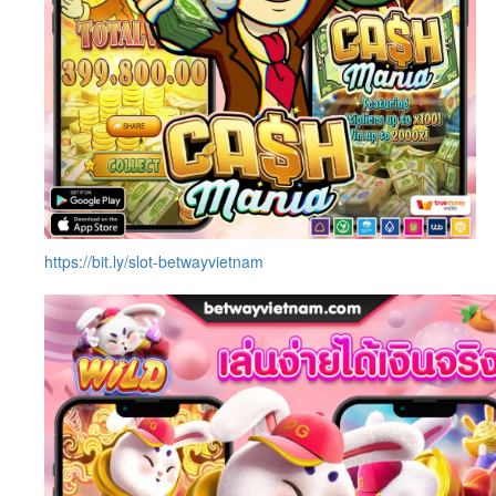
https://bit.ly/slot-betwayvietnam