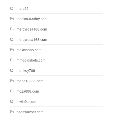
mars95
meekin365day.com
mercyrosa168.com
mercyrosa168.com
mexicanoo.com
mmgoldsbets.com
monkey789
mono16888.com
moza888.com
mwin9s.com
nagawaybet.com