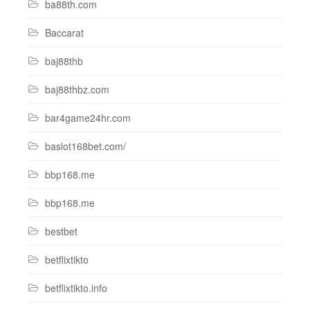
ba88th.com
Baccarat
baj88thb
baj88thbz.com
bar4game24hr.com
baslot168bet.com/
bbp168.me
bbp168.me
bestbet
betflixtikto
betflixtikto.info