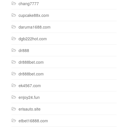
chang7777
cupcake88x.com
daruma1688.com
dgb222hot.com
dr888
dr888bet.com
dr888bet.com
ek4567.com
enjoy24.fun
erisauto.site
etbet16888.com