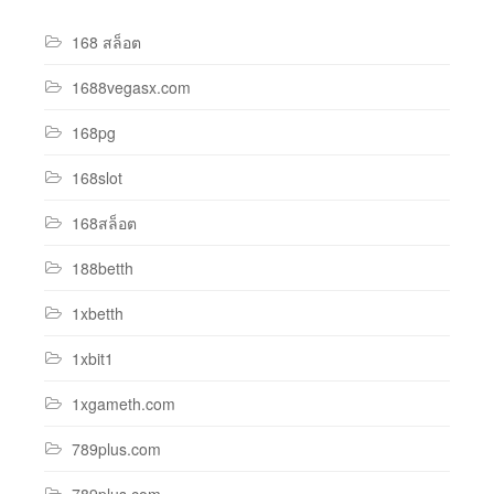
168 สล็อต
1688vegasx.com
168pg
168slot
168สล็อต
188betth
1xbetth
1xbit1
1xgameth.com
789plus.com
789plus.com