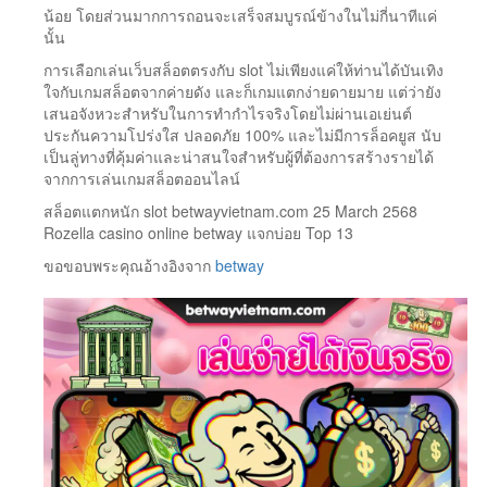
น้อย โดยส่วนมากการถอนจะเสร็จสมบูรณ์ข้างในไม่กี่นาทีแค่
นั้น
การเลือกเล่นเว็บสล็อตตรงกับ slot ไม่เพียงแค่ให้ท่านได้บันเทิง
ใจกับเกมสล็อตจากค่ายดัง และก็เกมแตกง่ายดายมาย แต่ว่ายัง
เสนอจังหวะสำหรับในการทำกำไรจริงโดยไม่ผ่านเอเย่นต์
ประกันความโปร่งใส ปลอดภัย 100% และไม่มีการล็อคยูส นับ
เป็นลู่ทางที่คุ้มค่าและน่าสนใจสำหรับผู้ที่ต้องการสร้างรายได้
จากการเล่นเกมสล็อตออนไลน์
สล็อตแตกหนัก slot betwayvietnam.com 25 March 2568
Rozella casino online betway แจกบ่อย Top 13
ขอขอบพระคุณอ้างอิงจาก
betway