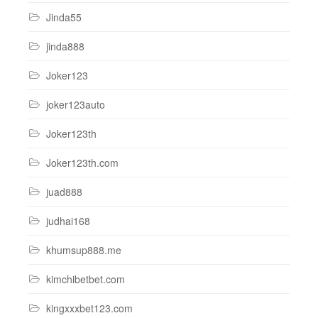
Jinda55
jinda888
Joker123
joker123auto
Joker123th
Joker123th.com
juad888
judhai168
khumsup888.me
kimchibetbet.com
kingxxxbet123.com