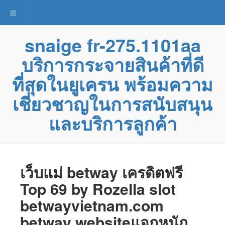
Toggle navigation
snaige fr-275.1101aa
บริการกระจายสินค้าที่ดี
ที่สุดในยูเครน พร้อมความ
เชี่ยวชาญในการสนับสนุน
และบริการลูกค้า
เว็บแม่ betway เครดิตฟรี
Top 69 by Rozella slot
betwayvietnam.com
betway websiteแจกหนัก