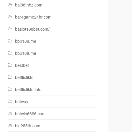
baj88thbz.com
bar4game24hr.com
baslot168bet.com/
bbp168.me
bbp168.me
bestbet
betflixtikto
betflixtikto.info
betway
betwin6666.com
bio285th.com