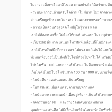
ไม่ว่าจะสล็อตหรือคาสิโนสด เล่นอย่างไรก็คิดว่าเกมมั
• ระบบฝากถอนด้วยคริปโตล้วนๆไม่มีบาท ไม่มีตัวกลาง
ฝากเหรียญเข้าระบบโดยตรง โอนเองจากกระเป๋าพวกเร
• ความเป็นส่วนตัวสูงสุด ไม่มีผู้ใดรู้ว่าเราเล่น
เราไม่ต้องกรอกชื่อ ไม่ต้องให้เบอร์ เล่นแบบไม่ระบุต
• เว็บ1xbit ลื่นมาก เล่นบนโทรศัพท์เคลื่อนที่ก็ไม่มีกระต
เราใช้โทรศัพท์มือถือธรรมดา ไม่แรง แต่ก็เล่นได้แบบไม
ทั้งหมดทั้งปวงนี้เป็นสิ่งที่เว็บไซต์ทั่วๆไปทำไม่ได้ หรือย
โปรโมชั่น 1xbit แบบสายคริปโตคะ ไม่มีแจกเวอร์ แต่แ
เว็บไซต์นี้ไม่มีโปรโมชั่นฝาก 100 รับ 1000 แบบเว่อร์ๆ
• โบนัสคืนยอดเล่นสะสมเป็นเหรียญ
• โบนัสสะสมเมื่อเล่นครบตามรอบที่กำหนด
• โบนัสจากระบบแนะนำเพื่อนฝูงที่จ่ายเป็นคริปโตแบบ
• กิจกรรมแจก NFT และรางวัลพิเศษตามเทศกาล
คุณลักษณะเด่นคือ ไม่มีเงื่อนไขเทิร์นโอเวอร์สลับซับซ้อ