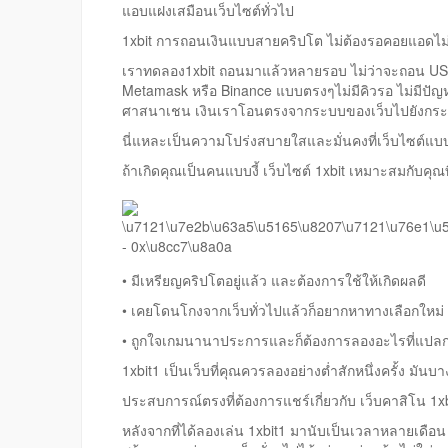
แอบแฝงเสมือนเว็บไซต์ทั่วไป
1xbit การถอนเงินแบบสายคริปโต ไม่ต้องรอคอยแอดไม
เราทดลอง1xbit ถอนมาแล้วหลายรอบ ไม่ว่าจะถอน USDT,
Metamask หรือ Binance แบบตรงๆไม่มีคิวรอ ไม่มีปัญห
ศาสนาเชน เงินเราโอนตรงจากระบบของเว็บไปยังกระเป๋
นี่แหละเป็นความโปร่งสบายใสและมั่นคงที่เว็บไซต์แบบเ
ถ้าเกิดคุณเป็นคนแบบงี้ เว็บไซต์ 1xbit เหมาะสมกับคุณที
• มีเหรียญคริปโตอยู่แล้ว และต้องการใช้ให้เกิดผลดี
• เคยโดนโกงจากเว็บทั่วไปแล้วก็อยากหาทางเลือกใหม่
• ถูกใจเกมนานาประการและก็ต้องการลองอะไรที่แปลก
1xbit1 เป็นเว็บที่คุณควรลองอย่างต่ำสักหนึ่งครั้ง ม
ประสบการณ์ตรงที่ต้องการแชร์เกี่ยวกับ เว็บคาสิโน 1x
หลังจากที่ได้ลองเล่น 1xbit1 มานับเป็นเวลาหลายเดือน 