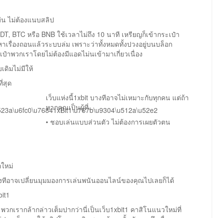
่น ไม่ต้องแนบสลิป
 BTC หรือ BNB ใช้เวลาไม่ถึง 10 นาที เหรียญก็เข้ากระเป๋า
าเรื่องถอนแล้วระบบล่ม เพราะว่าทั้งหมดทั้งปวงอยู่บนบล็อก
าพวกเราโดยไม่ต้องมีแอดไม่นเข้ามาเกี่ยวเนื่อง
ดิมไม่มีให้
่สุด
เว็บแห่งนี้1xbit บางทีอาจไม่เหมาะกับทุกคน แต่ถ้า
หากคุณเป็นผู้ที่…
• ชอบเล่นแบบส่วนตัว ไม่ต้องการเผยตัวตน
ใหม่
ันบางทีอาจเปลี่ยนมุมมองการเล่นพนันออนไลน์ของคุณไปเลยก็ได้
bit1
พวกเรากล้ากล่าวเต็มปากว่านี่เป็นเว็บ1xbit1 คาสิโนแนวใหม่ที่