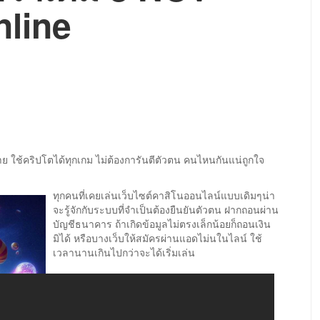
nline
่าย ใช้คริปโตได้ทุกเกม ไม่ต้องการันตีตัวตน คนไหนกันแน่ถูกใจ
ทุกคนที่เคยเล่นเว็บไซต์คาสิโนออนไลน์แบบเดิมๆน่า
จะรู้จักกับระบบที่จำเป็นต้องยืนยันตัวตน ฝากถอนผ่าน
บัญชีธนาคาร ถ้าเกิดข้อมูลไม่ตรงเล็กน้อยก็ถอนเงิน
มิได้ หรือบางเว็บให้สมัครผ่านแอดไม่นในไลน์ ใช้
เวลานานเกินไปกว่าจะได้เริ่มเล่น