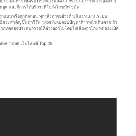
แค่ประเด็นการใช้คริปโตแทนเงินสด แม้กระนั้นยังรวมถึงเรื่องความ
อคยูส และก็การให้บริการที่โปร่งใสขมักเขม้น
ถูกแบนหรือถูกตัดถอน ทุกๆสิ่งทุกๆอย่างดำเนินงานผ่านระบบ
ะก็อิสระสำคัญขึ้นทุกวี่วัน 1xbit ก็เลยตอบปัญหาก้าวหน้าเกินคาด ถ้า
็อยากทดลองประสบการณ์ที่ต่างออกไปโดยไม่เสี่ยงถูกโกง ทดลองเปิด
!
nline 1xbet เว็บไหนดี Top 29