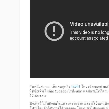
วันหนึ่งพวกเราเห็นคนพูดถึง
1xbit1
ในบอร์ดของสายคริปโ
ใช้ชื่อเต็ม ไม่ต้องรับรองอะไรทั้งหมด แค่มีคริปโตก็สา
ให้เล่นครบ
ฟังเท่านี้ก็เริ่มพึงพอใจแล้ว เพราะว่าพวกเราก็เป็นคนน
โปร่งใสแล้วก็สำรวจได้ พอลอละโมบดเข้าไปมองหน้าเว็บ