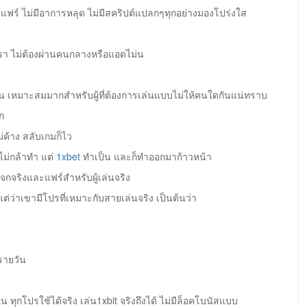
นแฟร์ ไม่มีอาการหลุด ไม่มีสคริปต์แปลกๆทุกอย่างมองโปร่งใส
า ไม่ต้องผ่านคนกลางหรือแอดไม่น
ัวตน เหมาะสมมากสำหรับผู้ที่ต้องการเล่นแบบไม่ให้คนใดกันแน่ทราบ
ุก
่ค้าง สลับเกมก็ไว
ังไม่กล้าทำ แต่
1xbet
ทำเป็น และก็ทำออกมาก้าวหน้า
จกจริงและแฟร์สำหรับผู้เล่นจริง
แต่ว่าเขามีโปรที่เหมาะกับสายเล่นจริง เป็นต้นว่า
รายวัน
น ทุกโปรใช้ได้จริง เล่น1xbit จริงถึงได้ ไม่มีล็อคโบนัสแบบ