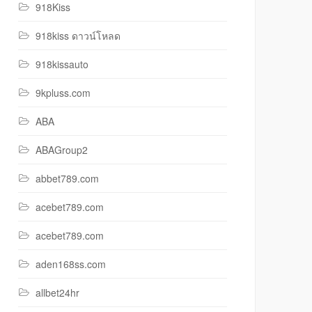
918Kiss
918kiss ดาวน์โหลด
918kissauto
9kpluss.com
ABA
ABAGroup2
abbet789.com
acebet789.com
acebet789.com
aden168ss.com
allbet24hr