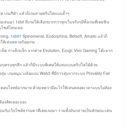
ิโนสด เกมกีฬา แล้วก็เกมสายคริปโตแบบล้ำๆ
ยเล่นมา 1xbit มีเกมให้เลือกมากกว่าทุกเว็บจริงๆมีทั้งเกมที่เคยชิน
็บไซต์ไหนเลย
aming,
1xbit1
Spinomenal, Endorphina, Betsoft, Amatic แล้วก็
มให้เล่นหลายร้อยเกม
 รูเล็ต กางล็กแจ็ก จากค่าย Evolution, Ezugi, Vivo Gaming โต๊ะมาก
งแบบครบทุกลีก แล้วก็มีระบบพิเศษให้แทงแบบคริปโตได้ด้วย
สุ่ม เกมหมุนวงล้อแบบ Web3 ที่มีการสุ่มจากระบบ Provably Fair
bet ตอบโจทย์มากมาย ด้วยเหตุว่ามีอะไรให้เล่นตลอดเวลาแบบไม่ต้อง
ต้องคิดเยอะแยะ
มือนกับเว็บไซต์ธรรมดาที่เคยเจอมา รวมทั้งมันกลายเป็นลักษณะเด่น