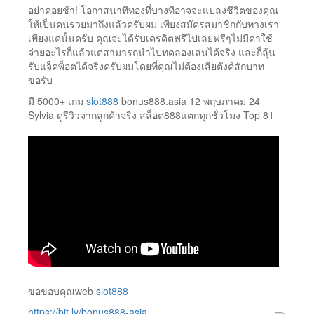
อย่าคอยช้า! โอกาสนาทีทองที่บางทีอาจจะแปลงชีวิตของคุณ
ให้เป็นคนรวยมาถึงแล้วครับผม เพียงสมัครสมาชิกกับทางเรา
เพียงแค่นั้นครับ คุณจะได้รับเครดิตฟรีไปเลยฟรีๆไม่มีค่าใช้
จ่ายอะไรก็แล้วแต่สามารถนำไปทดลองเล่นได้จริง และก็ลุ้น
รับแจ็คพ็อตได้จริงครับผมโดยที่คุณไม่ต้องเสียตังค์สักบาท
ขอรับ
มี 5000+ เกม
slot888
bonus888.asia 12 พฤษภาคม 24
Sylvia ดูรีวิวจากลูกค้าจริง สล็อต888แตกทุกชั่วโมง Top 81
ขอขอบคุณweb
slot888
https://bit.ly/bonus888-asia