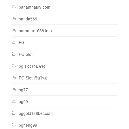
pananthai99.com
panda555
paramax1688.info
PG
PG Slot
pg slot เว็บตรง
PG Slot เว็บใหม่
pg77
pg99
pggold168bet.com
pgheng99