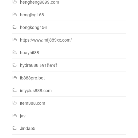
hengheng9899.com
hengjing168
hongkong456
https://www.mfj889xx.com/
huayhit88
hydra888 เครดิตฟรี
ib888pro.bet
infyplus888.com
item388.com
jav
Jinda55