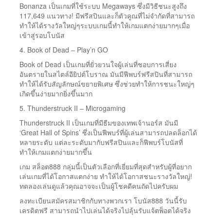
Bonanza เป็นเกมที่ใช้ระบบ Megaways ซึ่งมีวิธีชนะสูงถึง
117,649 แนวทาง! มีฟรีสปินและก็ตัวคูณที่ไม่จำกัดที่สามารถ
ทำให้ได้รางวัลใหญ่ๆระบบเกมนี้ทำให้เกมแตกง่ายมากๆเมื่อ
เข้าสู่รอบโบนัส
4. Book of Dead – Play’n GO
Book of Dead เป็นเกมที่ยั่วยวนใจผู้เล่นที่ชอบการเสี่ยง
อันตรายในสไตล์อียิปต์โบราณ มันมีฟีพบร์ฟรีสปินที่สามารถ
ทำให้ได้รับสัญลักษณ์ขยายพิเศษ ซึ่งช่วยทำให้การชนะใหญ่ๆ
เกิดขึ้นง่ายมากยิ่งขึ้นมาก
5. Thunderstruck II – Microgaming
Thunderstruck II เป็นเกมที่มีธีมของเทพเจ้านอร์ส มันมี
‘Great Hall of Spins’ ซึ่งเป็นฟีพบร์ที่ผู้เล่นสามารถปลดล็อกได้
หลายระดับ แต่ละระดับมากับฟรีสปินและก็ฟีพบร์โบนัสที่
ทำให้เกมแตกง่ายมากขึ้น
เกม สล็อต888 กลุ่มนี้เป็นตัวเลือกที่เยี่ยมที่สุดสำหรับผู้ที่อยาก
เล่นเกมที่ได้โอกาสแตกง่าย ทำให้ได้โอกาสชนะรางวัลใหญ่!
ทดลองเล่นดูแล้วคุณอาจจะเป็นผู้โชคดีคนถัดไปครับผม
ลงทะเบียนสมัครสมาชิกกับทางพวกเรา โบนัส888 วันนี้รับ
เครดิตฟรี สามารถนำไปเล่นได้จริงไปลุ้นรับแจ้ตพ็อตได้จริง