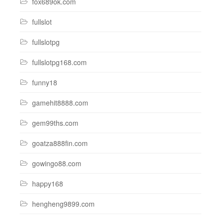
fox689ok.com
fullslot
fullslotpg
fullslotpg168.com
funny18
gamehit8888.com
gem99ths.com
goatza888fin.com
gowingo88.com
happy168
hengheng9899.com