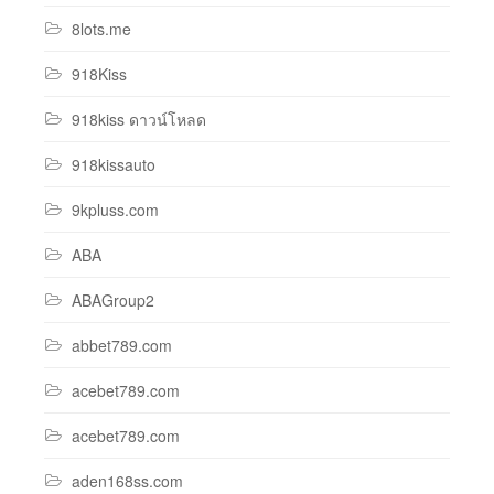
8lots.me
918Kiss
918kiss ดาวน์โหลด
918kissauto
9kpluss.com
ABA
ABAGroup2
abbet789.com
acebet789.com
acebet789.com
aden168ss.com