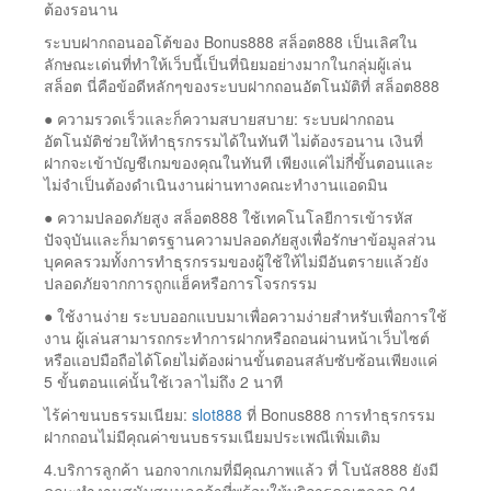
ต้องรอนาน
ระบบฝากถอนออโต้ของ Bonus888 สล็อต888 เป็นเลิศใน
ลักษณะเด่นที่ทำให้เว็บนี้เป็นที่นิยมอย่างมากในกลุ่มผู้เล่น
สล็อต นี่คือข้อดีหลักๆของระบบฝากถอนอัตโนมัติที่ สล็อต888
● ความรวดเร็วและก็ความสบายสบาย: ระบบฝากถอน
อัตโนมัติช่วยให้ทำธุรกรรมได้ในทันที ไม่ต้องรอนาน เงินที่
ฝากจะเข้าบัญชีเกมของคุณในทันที เพียงแค่ไม่กี่ขั้นตอนและ
ไม่จำเป็นต้องดำเนินงานผ่านทางคณะทำงานแอดมิน
● ความปลอดภัยสูง สล็อต888 ใช้เทคโนโลยีการเข้ารหัส
ปัจจุบันและก็มาตรฐานความปลอดภัยสูงเพื่อรักษาข้อมูลส่วน
บุคคลรวมทั้งการทำธุรกรรมของผู้ใช้ให้ไม่มีอันตรายแล้วยัง
ปลอดภัยจากการถูกแฮ็คหรือการโจรกรรม
● ใช้งานง่าย ระบบออกแบบมาเพื่อความง่ายสำหรับเพื่อการใช้
งาน ผู้เล่นสามารถกระทำการฝากหรือถอนผ่านหน้าเว็บไซต์
หรือแอปมือถือได้โดยไม่ต้องผ่านขั้นตอนสลับซับซ้อนเพียงแค่
5 ขั้นตอนแค่นั้นใช้เวลาไม่ถึง 2 นาที
ไร้ค่าขนบธรรมเนียม:
slot888
ที่ Bonus888 การทำธุรกรรม
ฝากถอนไม่มีคุณค่าขนบธรรมเนียมประเพณีเพิ่มเติม
4.บริการลูกค้า นอกจากเกมที่มีคุณภาพแล้ว ที่ โบนัส888 ยังมี