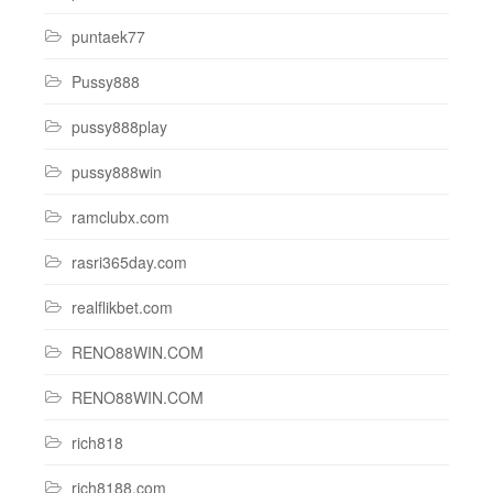
puntaek77
Pussy888
pussy888play
pussy888win
ramclubx.com
rasri365day.com
realflikbet.com
RENO88WIN.COM
RENO88WIN.COM
rich818
rich8188.com