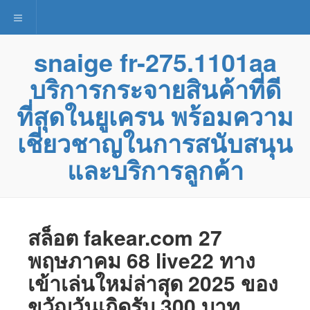
Toggle navigation
snaige fr-275.1101aa
บริการกระจายสินค้าที่ดี
ที่สุดในยูเครน พร้อมความ
เชี่ยวชาญในการสนับสนุน
และบริการลูกค้า
สล็อต fakear.com 27
พฤษภาคม 68 live22 ทาง
เข้าเล่นใหม่ล่าสุด 2025 ของ
ขวัญวันเกิดรับ 300 บาท