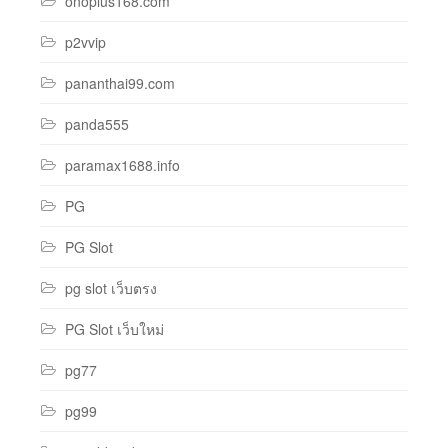
onoplus168.com
p2vvip
pananthai99.com
panda555
paramax1688.info
PG
PG Slot
pg slot เว็บตรง
PG Slot เว็บใหม่
pg77
pg99