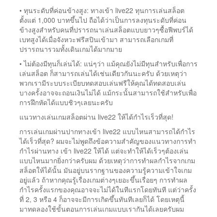
• ทุนระดับที่ค่อนข้างสูง: ทางเข้า live22 ทุนการเล่นสล็อต
ตั้งแต่ 1,000 บาทขึ้นไป ถือได้ว่าเป็นการลงทุนระดับที่ค่อน
ข้างสูงสำหรับคนที่ปรารถนาเล่นสล็อตแบบยาวๆซื้อฟีพบร์ได้
เบทสูงได้เมื่อจังหวะฟรีสปินเข้ามา สามารถเลือกเกมที่
ปรารถนารวมทั้งเดินเกมได้มากมาย
• ไม่ต้องมีทุนก็เล่นได้: แน่ๆว่า แม้คุณยังไม่มีทุนสำหรับเพื่อการ
เล่นสล็อต ก็สามารถเล่นได้เช่นเดียวกันนะครับ ด้วยเหตุว่า
พวกเรามีระบบระเบียบทดสอบเล่นฟรีให้คุณได้ทดสอบเล่น
บางครั้งอาจจะถอนเงินไม่ได้ แม้กระนั้นสามารถใช้สำหรับเพื่อ
การฝึกหัดได้แบบชิวๆเลยนะครับ
แนวทางเล่นเกมสล็อตผ่าน live22 ให้ได้กำไรเร็วที่สุด!
การเล่นเกมผ่านปากทางเข้า live22 แบบไหนสามารถได้กำไร
ได้เร็วที่สุด? ผมจะไม่พูดถึงข้อความสำคัญของแนวทางการทำ
กำไรผ่านทาง เข้า live22 ให้ได้ แต่จะทำให้ได้เร็วๆต้องเล่น
แบบไหนมากยิ่งกว่าครับผม ด้วยเหตุว่าการทำผลกำไรจากเกม
สล็อตให้ได้นั้น มันอยู่บนรากฐานของความรู้ความเข้าใจเกม
อยู่แล้ว ถ้าหากคุณรู้เรื่องเกมต่างๆเยอะขึ้นเรื่อยๆ การทำผล
กำไรครั้งแรกของคุณอาจจะไม่ได้ในทีแรกโดยทันที แต่ว่าครั้ง
ที่ 2, 3 หรือ 4 ก็อาจจะมีการเกิดขึ้นทันทีเลยก็ได้ โดยเหตุนี้
มาทดลองใช้ขั้นตอนการเล่นเกมแบบเรากันได้เลยครับผม