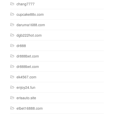
chang7777
cupcake88x.com
daruma1688.com
dgb222hot.com
dr888
dr888bet.com
dr888bet.com
ek4567.com
enjoy24.fun
erisauto.site
etbet16888.com