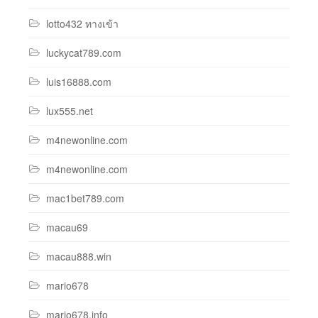
lotto432 ทางเข้า
luckycat789.com
luis16888.com
lux555.net
m4newonline.com
m4newonline.com
mac1bet789.com
macau69
macau888.win
mario678
mario678.info