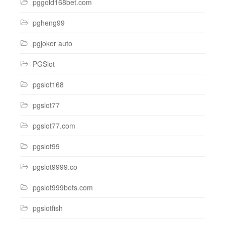
pggold168bet.com
pgheng99
pgjoker auto
PGSlot
pgslot168
pgslot77
pgslot77.com
pgslot99
pgslot9999.co
pgslot999bets.com
pgslotfish