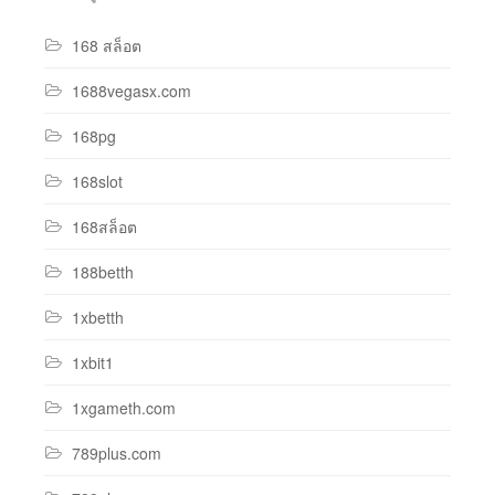
168 สล็อต
1688vegasx.com
168pg
168slot
168สล็อต
188betth
1xbetth
1xbit1
1xgameth.com
789plus.com