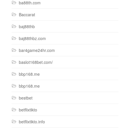
ba88th.com
Baccarat
baj88thb
baj88thbz.com
bar4game24hr.com
baslot168bet.com/
bbp168.me
bbp168.me
bestbet
betflixtikto
betflixtikto.info