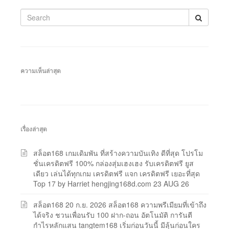
Search
for:
ความเห็นล่าสุด
เรื่องล่าสุด
สล็อต168 เกมเดิมพัน ที่สร้างความบันเทิง ดีที่สุด โปรโม
ชั่นเครดิตฟรี 100% กล่องสุ่มเฮงเฮง รับเครดิตฟรี ยูส
เดียว เล่นได้ทุกเกม เครดิตฟรี แจก เครดิตฟรี เยอะที่สุด
Top 17 by Harriet hengjing168d.com 23 AUG 26
สล็อต168 20 ก.ย. 2026 สล็อต168 ความพรีเมียมที่เข้าถึง
ได้จริง ชวนเพื่อนรับ 100 ฝาก-ถอน อัตโนมัติ การันตี
กำไรหลักแสน tangtem168 เริ่มก่อนวันนี้ มีลุ้นก่อนใคร