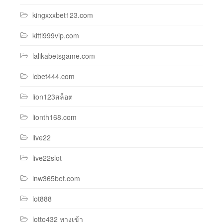
kingxxxbet123.com
kitti999vip.com
lalikabetsgame.com
lcbet444.com
lion123สล็อต
lionth168.com
live22
live22slot
lnw365bet.com
lot888
lotto432 ทางเข้า