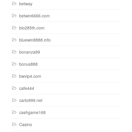
betway
betwin6666.com
bio285th.com
bluewin8888.info
bonanza99
bonus888
bwvip4.com
cafe444
carlo999.net
cashgame168
Casino