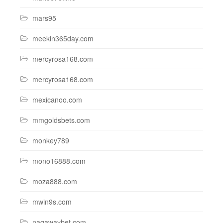
mars95
meekin365day.com
mercyrosa168.com
mercyrosa168.com
mexicanoo.com
mmgoldsbets.com
monkey789
mono16888.com
moza888.com
mwin9s.com
nagawaybet.com