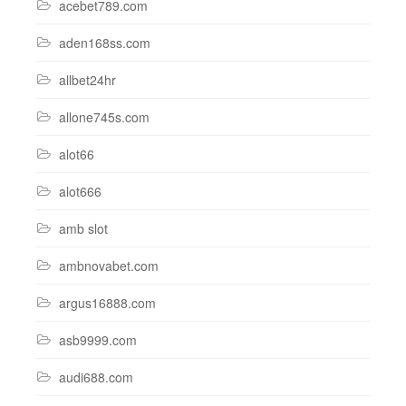
acebet789.com
aden168ss.com
allbet24hr
allone745s.com
alot66
alot666
amb slot
ambnovabet.com
argus16888.com
asb9999.com
audi688.com